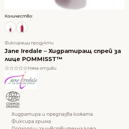
Количество:
Фиксиращи продукти
Jane Iredale – Хидратиращ спрей за
лице POMMISST™
Няма отзиви
Хидратира и предпазва кожата
Фиксира грима
Подходящ за чувствителна кожа