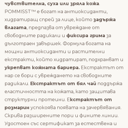
чувствителна, суха или зряла кожа
.
POMMISST™ е б
огат на антиоксиданти,
хидратиращ спрей за лице, който
задържа
влагата
, предпазва от увреждане от
свободните радикали и
фиксира грима
за
дълготраен завършек
. Формула богата на
мощни антиоксиданти и растителни
екстракти, който хидратират, подхранват и
укрепват кожната бариера.
Екстрактът от
нар се бори с увреждането на свободните
радикали.
Екстрактът от бял чай
поддържа
еластичността на кожата, като защитава
структурни протеини.
Е
кстрактът от
розмарин
успокоява появата на зачервявания.
Скрива разширените пори и фините линии.
Удостоен със сертификат за естествена и