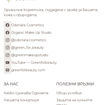
Органична козметика, създадена с грижа за вашата
кожа и природата.
Odonata Cosmetics
Organic Make-Up Studio
@odonata.cosmetics
@green_for_beauty
@greenmakeupstudio
YouTube — Greenforbeauty
greenforbeauty.com
ЗА НАС
ПОЛЕЗНИ ВРЪЗКИ
Какво означава Одоната
Общи условия
Нашата концепция
Защита на личните
данни