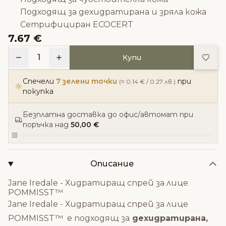
Подходящ за дехидратирана и зряла кожа
Сетрифициран ECOCERT
7.67 €
Доба
1
Купи
Спечели
7 зелени точки
при
(≈ 0.14 € / 0.27 лв.)
покупка
Безплатна доставка до офис/автомат при
поръчка над
50,00 €
Описание
Jane Iredale - Хидратиращ спрей за лице
POMMISST™
Jane Iredale - Хидратиращ спрей за лице
POMMISST™ е подходящ за
дехидратирана,