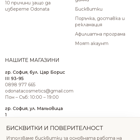
10 причини защо да
изберете Odonata
Бисквитки
Поръчка, доставка и
рекламация
Афилиатна програма
Моят акаунт
НАШИТЕ МАГАЗИНИ
гр. София, бул. Цар Борис
III 93-95
0898 977 665
odonatacosmetics@gmail.com
Пон – Съб: 10:00 – 19:00
гр. София, ул. Мальовица
1
0876 185 022
sales@odonatacosmetics.com
БИСКВИТКИ И ПОВЕРИТЕЛНОСТ
Пон – Съб: 10:00 – 19:30;
Използваме бисквитки за основната работа на
Нед: 11:00 – 18:00