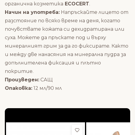
органична козметика
ECOCERT
.
Начин на употреба:
Напръскайте лицето от
разстояние по всяко време на деня, когато
почувствате кожата си дехидратирана или
суха. Можете да пръскате под и върху
минералният грим за да го фиксирате. Както
и между две нанасяния на минерална пудра за
допълнителена фиксация и плътно
покритие.
Произведен:
САЩ
Опаковка:
12 мл/90 мл
СЪЧЕТАЙТЕ ЗАЕДНО С:
Добави в любими