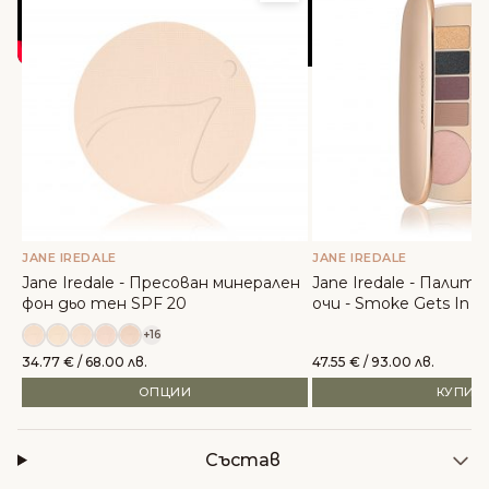
JANE IREDALE
JANE IREDALE
Jane Iredale - Пресован минерален
Jane Iredale - Палитр
фон дьо тен SPF 20
очи - Smoke Gets In Y
+16
34.77
€
/ 68.00 лв.
47.55
€
/ 93.00 лв.
ОПЦИИ
КУПИ
Състав