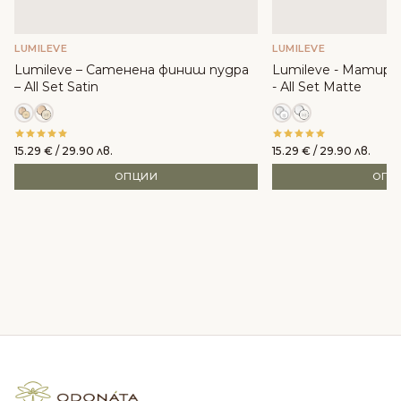
LUMILEVE
LUMILEVE
Lumileve – Сатенена финиш пудра
Lumileve - Матир
– All Set Satin
- Аll Set Matte
15.29
€
/ 29.90 лв.
15.29
€
/ 29.90 лв.
ОПЦИИ
ОПЦ