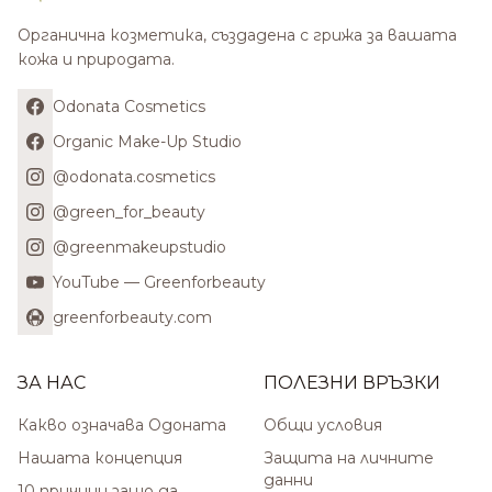
Органична козметика, създадена с грижа за вашата
кожа и природата.
Odonata Cosmetics
Organic Make-Up Studio
@odonata.cosmetics
@green_for_beauty
@greenmakeupstudio
YouTube — Greenforbeauty
greenforbeauty.com
ЗА НАС
ПОЛЕЗНИ ВРЪЗКИ
Какво означава Одоната
Общи условия
Нашата концепция
Защита на личните
данни
10 причини защо да