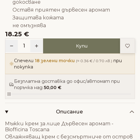
докосване
Оставя приятен дървесен аромат
Защитава кожата
не омъзнява
18.25 €
Доба
1
Купи
Спечели
18 зелени точки
при
(≈ 0.36 € / 0.70 лв.)
покупка
Безплатна доставка до офис/автомат при
поръчка над
50,00 €
Описание
Мъжки крем за лице Дървесен аромат -
Biofficina Toscana
Овлажняващ крем с безсмъртниче от остров