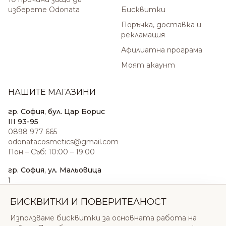
изберете Odonata
Бисквитки
Поръчка, доставка и
рекламация
Афилиатна програма
Моят акаунт
НАШИТЕ МАГАЗИНИ
гр. София, бул. Цар Борис
III 93-95
0898 977 665
odonatacosmetics@gmail.com
Пон – Съб: 10:00 – 19:00
гр. София, ул. Мальовица
1
0876 185 022
sales@odonatacosmetics.com
БИСКВИТКИ И ПОВЕРИТЕЛНОСТ
Пон – Съб: 10:00 – 19:30;
Използваме бисквитки за основната работа на
Нед: 11:00 – 18:00