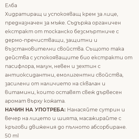
Елба
Хидратиращ и успокояващ крем за лице,
предназначен за мъже. Съдържа органичен
екстракт от тосканско безсмъртниче с
дермо-пречистващи, защитни и
възстановителни свойства. Същото така
действа с успокояващите био екстракти от
пасифлора, малун, невен и зехтин с
антиоксидантни, емолигентни свойства,
засилени от наличието на сквалан и
витамини, които оставят свеж дървесен
аромат върху кожата.
НАЧИН НА УПОТРЕБА:
Нанасяйте сутрин и
вечер на лицето и шията, масажирайте с
кръгови движения до пълното абсорбиране.
50 ml