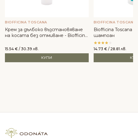
BIOFFICINA TOSCANA
BIOFFICINA TOSCANA
Крем за дълбоко възстановяване
Biofficina Toscana
на косата без отмиване - Biofficina
шампоан
Toscana
15.54
€
/ 30.39 лв.
14.73
€
/ 28.81 лв.
КУПИ
КУ