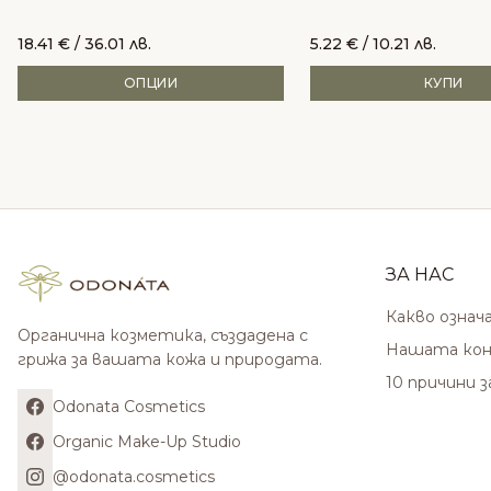
18.41
€
/ 36.01 лв.
5.22
€
/ 10.21 лв.
ОПЦИИ
КУПИ
ЗА НАС
Какво означ
Органична козметика, създадена с
Нашата кон
грижа за вашата кожа и природата.
10 причини 
Odonata Cosmetics
Organic Make-Up Studio
@odonata.cosmetics