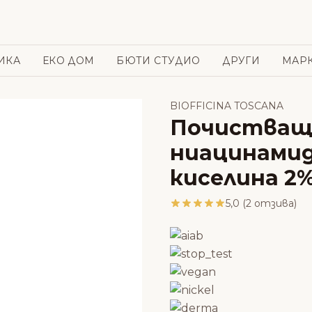
ИКА
ЕКО ДОМ
БЮТИ СТУДИО
ДРУГИ
МАР
BIOFFICINA TOSCANA
Почистващ 
ниацинамид
киселина 2% 
5,0 (2 отзива)