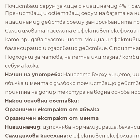
Почистващ серум за лице с ниацинамид 4% + салиц
Пречистващ и осветяващ серум на базата на н
ниацинамид действа срещу замърсяванията по 
Салициловата киселина е ефективен ексфолиант
като придава еластичност. Мощна и ефективна
балансиращо и озаряващо действие. С приятнат
Подходящ за
матова, на петна или мазна / комби
себума кожа.
Начин на употреба:
Нанесете върху лицето, ши
ябълка и мента с дълбоко пречистващо дейст
приятна на допир текстура на водна основа нос
Някои основни съставки:
Органичен екстракт от ябълка
Органичен екстракт от мента
Ниацинамид
: изпълнява нормализираща, балан
Салицилова киселина:
е ефективен ексфолиант,