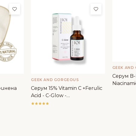
Добави в любими
Добави в люби
GEEK AND
Серум B
GEEK AND GORGEOUS
Niacinami
ринена
Серум 15% Vitamin C +Ferulic
Geek&Go
Acid - C-Glow -
Geek&Gorgeous