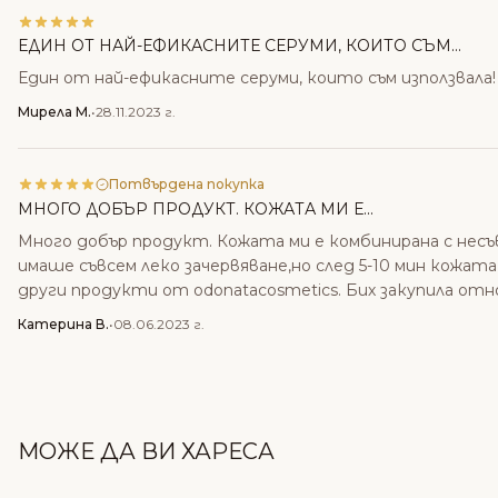
ЕДИН ОТ НАЙ-ЕФИКАСНИТЕ СЕРУМИ, КОИТО СЪМ...
Един от най-ефикасните серуми, които съм използвала
Мирела М.
•
28.11.2023 г.
Потвърдена покупка
МНОГО ДОБЪР ПРОДУКТ. КОЖАТА МИ Е...
Много добър продукт. Кожата ми е комбинирана с несъв
имаше съвсем леко зачервяване,но след 5-10 мин кожата 
други продукти от odonatacosmetics. Бих закупила отн
Катерина В.
•
08.06.2023 г.
МОЖЕ ДА ВИ ХАРЕСА