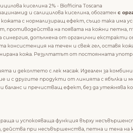
илова киселина 2% - Biofficina Toscana
иацинамид и салицилова киселина, обогатен
с орг
кожата с нормализиращ ефект, също така има у
, противодейства на появата на кожни петна, пъ
 синергия, допълнена от органични екстракти от
а консистенция на течен и свеж гел, оставя кож
нирана кожа.
Резултатът от постоянната употреб
ята и деколтето с лек масаж.
Идеален за комбини
вие
и с другите продукти от линията с ябълка и 
и баланс и пречистващ ефект, без да утежнява к
сираща и успокояваща функция върху несъвършенс
 действа при несъвършенства, петна и тена на 