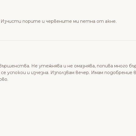
! Изчисти порите и червените ми петна от акне.
ършенства. Не утежнява и не омазнява, попива много бър
се успокои и изчезна. Използвам вечер. Имам подобрение в
ово.