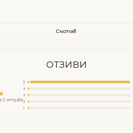
Състав
ОТЗИВИ
5
4
3
а 2 отзива
2
1