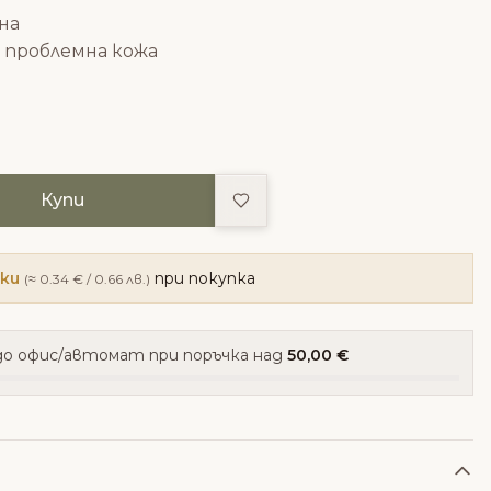
на
и проблемна кожа
Добави в любими
Купи
чки
при покупка
(≈ 0.34 € / 0.66 лв.)
о офис/автомат при поръчка над
50,00 €