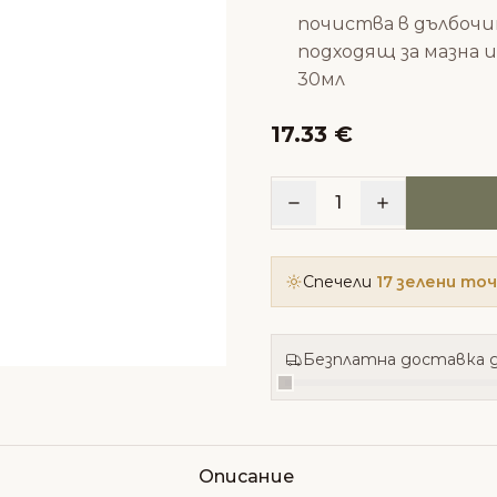
почиства в дълбочи
подходящ за мазна 
30мл
17.33 €
1
Спечели
17 зелени то
Безплатна доставка д
Описание