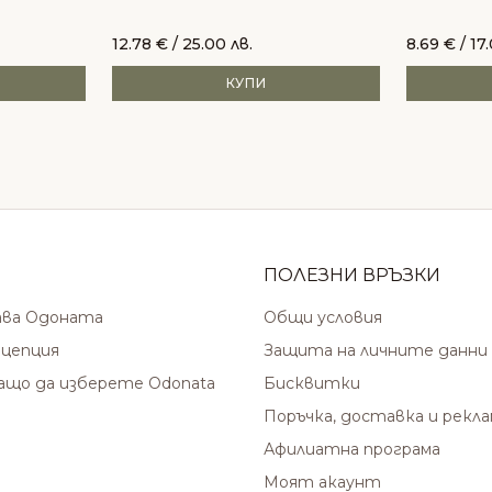
12.78
€
/ 25.00 лв.
8.69
€
/ 17
КУПИ
ПОЛЕЗНИ ВРЪЗКИ
ава Одоната
Общи условия
цепция
Защита на личните данни
защо да изберете Odonata
Бисквитки
Поръчка, доставка и рекл
Афилиатна програма
Моят акаунт