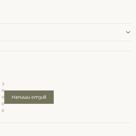
2
0
Напиши отзив
0
0
0