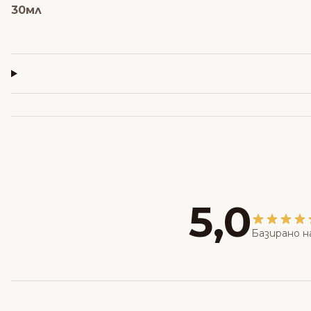
30мл
5,0
Базирано н