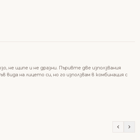
зо, не щипе и не дразни. Пъривте две използвания
ъв вида на лицето си, но го използвам в комбинация с