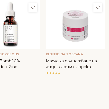
ми
Добави в любими
Доба
 GORGEOUS
BIOFFICINA TOSCANA
-Bomb 10%
Масло за почистване на
de + Zinc -
лице и грим с горски
rgeous
плодове - Biofficina Toscana