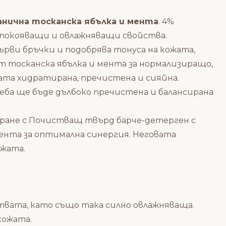
анична тосканска ябълка и мента
. 4%
спокояващи и овлажняващи свойства.
рви бръчки и подобрява тонуса на кожата,
 тосканска ябълка и мента за нормализиращо,
ата хидратирана, пречистена и сияйна.
а ще бъде дълбоко пречистена и балансирана
ране с
Почистващ твърд барче-детерген с
мента за оптимална синергия.
Неговата
ожата.
твата, като също така силно овлажняваща.
кожата.