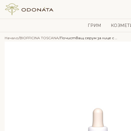
Skip to content
ГРИМ
КОЗМЕТ
Начало
/
BIOFFICINA TOSCANA
/
Почистващ серум за лице с ниацинамид 4% + салицилова киселина 2% – Biofficina Toscana