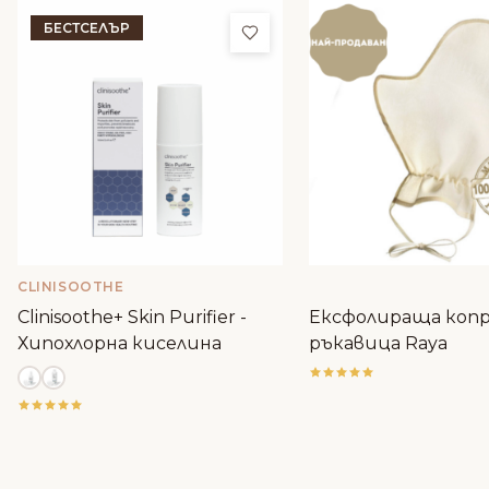
БЕСТСЕЛЪР
Добави в любими
CLINISOOTHE
Clinisoothe+ Skin Purifier -
Ексфолираща коп
Хипохлорна киселина
ръкавица Raya