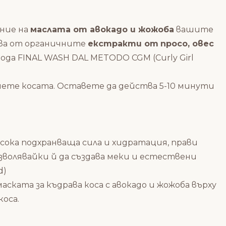
ение на
маслата от авокадо и жожоба
вашите
лва от органичните
екстракти от
просо, овес
ода FINAL WASH DAL METODO CGM (Curly Girl
шете косата.
Оставете да действа 5-10 минути
висока подхранваща сила и хидратация, прави
зволявайки й да създава меки и естествени
d)
маската за къдрава коса с авокадо и жожоба
върху
коса.