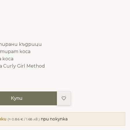
тирани къдрици
атират коса
а коса
да
Curly Girl Method
Добави в любими
Купи
чки
при покупка
(≈ 0.86 € / 1.68 лв.)