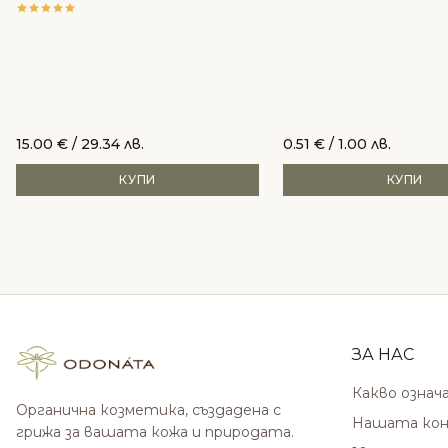
15.00
€
/ 29.34 лв.
0.51
€
/ 1.00 лв.
КУПИ
КУПИ
ЗА НАС
Какво означ
Органична козметика, създадена с
Нашата кон
грижа за вашата кожа и природата.