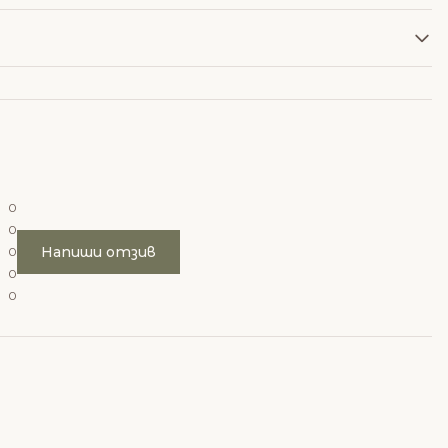
0
0
Напиши отзив
0
0
0