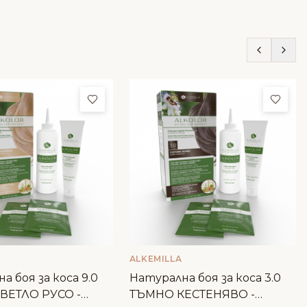
ми
Добави в любими
Доба
ALKEMILLA
а боя за коса 9.0
Натурална боя за коса 3.0
ВЕТЛО РУСО -
ТЪМНО КЕСТЕНЯВО -