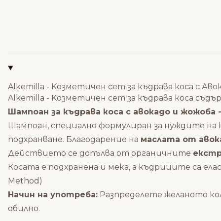
Alkemilla - Kозметичен сет за къдрава коса с Ав
Alkemilla - Kозметичен сет за къдрава коса съд
Шампоан за къдрава коса с авокадо и жожоба -
Шампоан, специално формулиран за нуждите на
подхранване.
Благодарение на
маслата от авок
Действието се допълва от органичните
екст
Косата е подхранена и мека, а къдриците са ел
Method)
Начин на употреба:
Разпределете желаното кол
обилно.