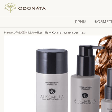
Skip to content
ГРИМ
КОЗМЕТ
Начало
/
ALKEMILLA
/
Alkemilla – Kозметичен сет за къдрава коса с Авокадо и Жожоба