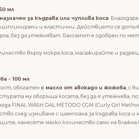
50 мл
назначен за къдрава или чуплива коса
. Благодар
сциплинирани и еластични. Действието се допъ
ха, без да утежняват. Балсамът е одобрен по мет
ичество върху мокра коса, масажирайте и разре
а - 100 мл
ност, обогатен
с масло от авокадо и жожоба
, с 
турата му обгръща косата, без да я утежнява, по
да FINAL WASH DAL METODO CGM (Curly Girl Metho
ство след измиване с
шампоана за къдрава коса
и
ците, нанесете малко количество само на влажна 