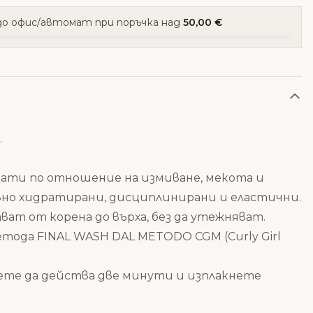
о офис/автомат при поръчка над
50,00 €
.
тати по отношение на измиване, мекота и
но хидратирани, дисциплинирани и еластични.
ат от корена до върха, без да утежняват.
етода FINAL WASH DAL METODO CGM (Curly Girl
те да действа две минути и изплакнете