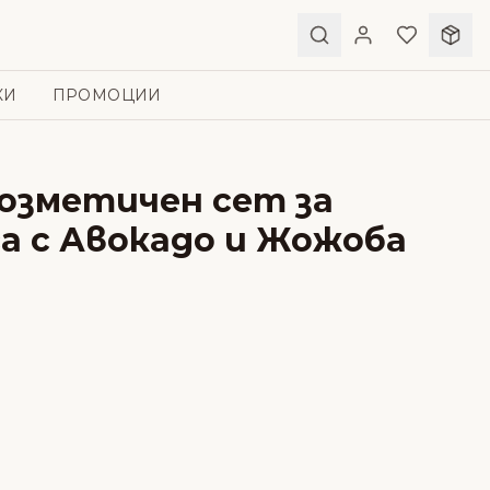
КИ
ПРОМОЦИИ
 Kозметичен сет за
са с Авокадо и Жожоба