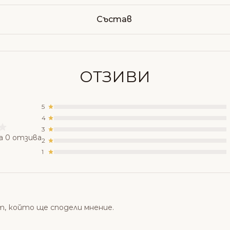
Състав
ОТЗИВИ
5
4
3
а 0 отзива
2
1
т, който ще сподели мнение.