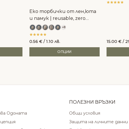
Alkemilla
Еко торбички от лен,юта
и памук | reusable, zero
waste
+8
0.56
€
/ 1.10 лв.
15.00
€
/ 2
ОПЦИИ
ПОЛЕЗНИ ВРЪЗКИ
ава Одоната
Общи условия
цепция
Защита на личните данни