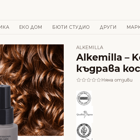
ИКА
ЕКО ДОМ
БЮТИ СТУДИО
ДРУГИ
МАР
ALKEMILLA
Alkemilla –
къдрава ко
Няма отзиви