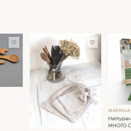
Добави в любими
Добави в люби
ALKEMILLA
Натуралн
МНОГО С