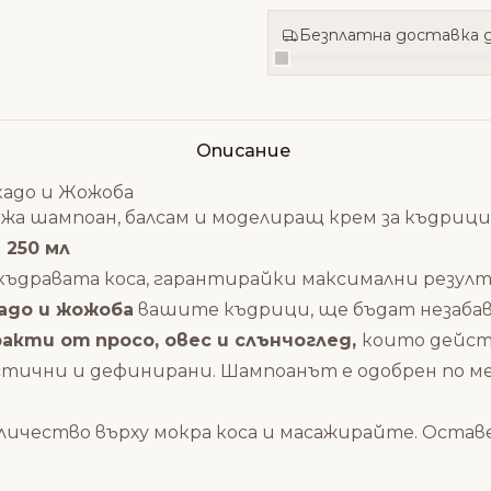
Безплатна доставка д
Описание
окадо и Жожоба
ържа шампоан, балсам и моделиращ крем за къдрици
 250 мл
 къдравата коса, гарантирайки максимални резул
адо и жожоба
вашите къдрици, ще бъдат незабав
ракти от
просо, овес и слънчоглед,
които действ
астични и дефинирани. Шампоанът е одобрен по м
ичество върху мокра коса и масажирайте.
Оставе