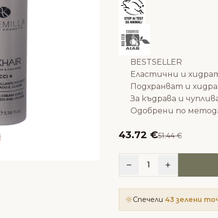
BESTSELLER
Еластични и хидра
Подхранват и хидр
За къдрава и чуплив
Одобрени по мето
43.72 €
51.44 €
1
Спечели
43 зелени то