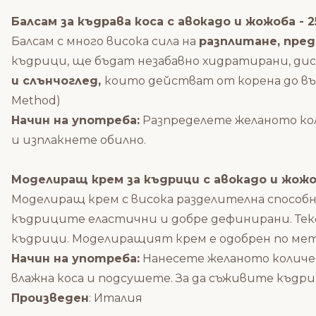
Балсам за къдрава коса с авокадо и жожоба - 2
Балсам с много висока сила на
разплитане, пред
къдрици, ще бъдат незабавно хидратирани, ди
и слънчоглед,
които действат от корена до вър
Method)
Начин на употреба:
Разпределете желаното кол
и изплакнете обилно.
Моделиращ крем за къдрици с авокадо и жожоб
Моделиращ крем с висока разделителна способ
къдриците еластични и добре дефинирани. Текс
къдрици. Моделиращият крем е одобрен по мето
Начин на употреба:
Нанесете желаното количе
влажна коса и подсушете. За да съживите къдри
Произведен
: Италия