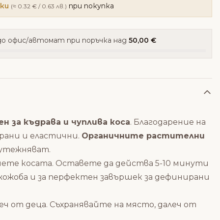
чки
при покупка
(≈ 0.32 € / 0.63 лв.)
о офис/автомат при поръчка над
50,00 €
н за къдрава и чуплива коса
. Благодарение на
рани и еластични.
Органичните растителни
а утежняват.
шете косата.
Оставете да действа 5-10 минути
 жожоба
и за перфектен завършек за дефинирани
ч от деца.
Съхранявайте на място, далеч от