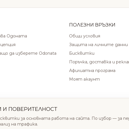
ПОЛЕЗНИ ВРЪЗКИ
ава Одоната
Общи условия
цепция
Защита на личните данни
защо да изберете Odonata
Бисквитки
Поръчка, доставка и рекл
Афилиатна програма
Моят акаунт
И И ПОВЕРИТЕЛНОСТ
сквитки за основната работа на сайта. По избор — за п
нализ на трафика.