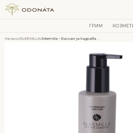
Skip to content
ГРИМ
КОЗМЕТ
Начало
/
ALKEMILLA
/
Alkemilla – Балсам за къдрава коса с Авокадо и Жожоба