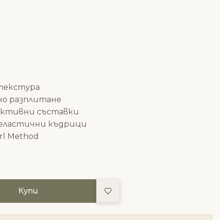
 текстура
но разплитане
 активни съставки
еластични къдрици
irl Method
Добави в любими
Купи