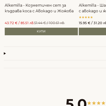
Alkemilla - Kозметичен сет за
Alkemilla - Ш
къдрава коса с Авокадо и Жожоба
с авокадо и 
43.72
€
/ 85.51 лв.
51.44
€
/ 100.61 лв.
15.95
€
/ 31.20 л
КУПИ
5,0