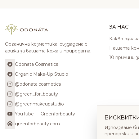
ЗА НАС
Какво означ
Органична козметика, създадена с
Нашата кон
грижа за вашата кожа и природата.
10 причини 
Odonata Cosmetics
Organic Make-Up Studio
@odonata.cosmetics
@green_for_beauty
@greenmakeupstudio
YouTube — Greenforbeauty
БИСКВИТК
greenforbeauty.com
Използваме би
препоръки и а