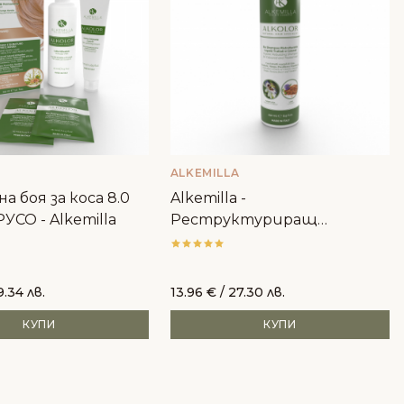
ALKEMILLA
а боя за коса 8.0
Alkemilla -
УСО - Alkemilla
Реструктуриращ
шампоан за боядисана коса
9.34 лв.
13.96
€
/ 27.30 лв.
КУПИ
КУПИ