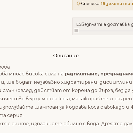
Спечели
16 зелени то
Безплатна доставка д
Описание
жоба
жоба много висока сила на
разплитане, предназначе
, ще бъдат незабавно хидратирани, дисциплини
 и слънчоглед, действат от корена до върха, без д
ичество върху мокра коса, масажирайте и разре
 използвайте
шампоан за къдрава коса с авокадо и
а серия.
т с очите, изплакнете обилно с вода.
Дръжте дале