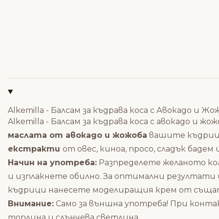
Alkemilla - Балсам за къдрава коса с Авокадо и Жо
Alkemilla - Балсам за къдрава коса с авокадо и жо
маслата от авокадо и жожоба
вашите къдрици
екстракти
от овес, киноа, просо, сладък бадем
Начин на употреба:
Разпределете желаното кол
и изплакнете обилно. За оптимални резултати
къдрици нанесете
моделиращия крем
от същат
Внимание:
Само за външна употреба!
При контак
топлина и слънчева светлина.