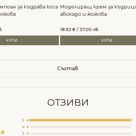
ампоан за къдрава коса
Моделиращ крем за къдрици
жожоба
авокадо и жожоба
в.
18.92
€
/ 37.00 лв.
КУПИ
КУПИ
Състав
ОТЗИВИ
5
4
3