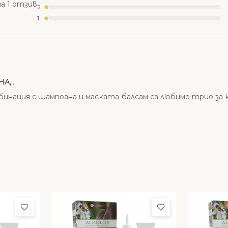
а 1 отзив
2
1
,...
мбинация с шампоана и маската-балсам са любимо трио за
Добави в любими
Добави в люби