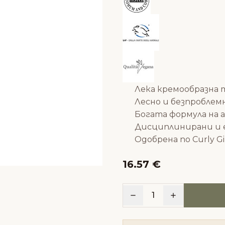
Лека кремообразна
Лесно и безпроблем
Богата формула на
Дисциплинирани и 
Одобрена по
Curly G
16.57 €
1