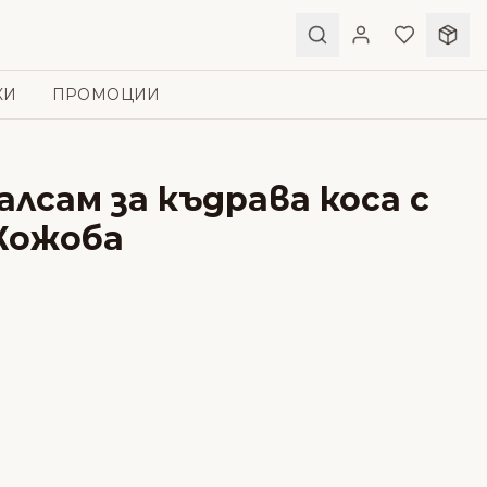
КИ
ПРОМОЦИИ
Балсам за къдрава коса с
Жожоба