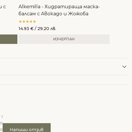
 с
Alkemilla - Хидратираща маска-
балсам с Авокадо и Жожоба
14.93
€
/ 29.20 лв.
ИЗЧЕРПАН
1
0
Напиши отзив
0