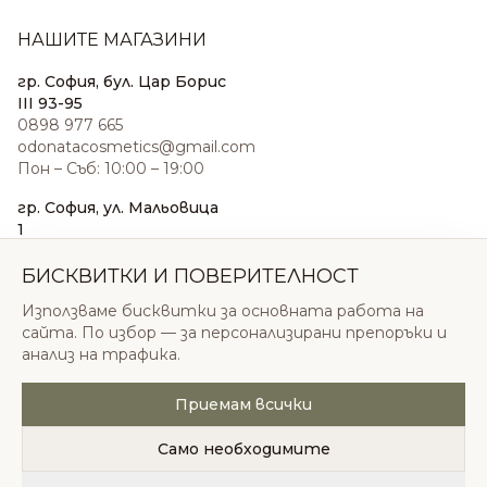
НАШИТЕ МАГАЗИНИ
гр. София, бул. Цар Борис
III 93-95
0898 977 665
odonatacosmetics@gmail.com
Пон – Съб: 10:00 – 19:00
гр. София, ул. Мальовица
1
0876 185 022
sales@odonatacosmetics.com
БИСКВИТКИ И ПОВЕРИТЕЛНОСТ
Пон – Съб: 10:00 – 19:30;
Използваме бисквитки за основната работа на
Нед: 11:00 – 18:00
сайта. По избор — за персонализирани препоръки и
анализ на трафика.
Приемам всички
© 2026 Одоната Козметикс ООД. Всички права
запазени.
Само необходимите
Политика за поверителност
Общи условия
Бисквитки