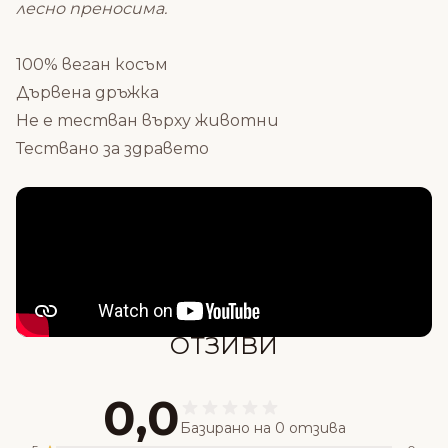
лесно преносима.
100% веган косъм
Дървена дръжка
Не е тестван върху животни
Тествано за здравето
Състав
ОТЗИВИ
0,0
Базирано на 0 отзива