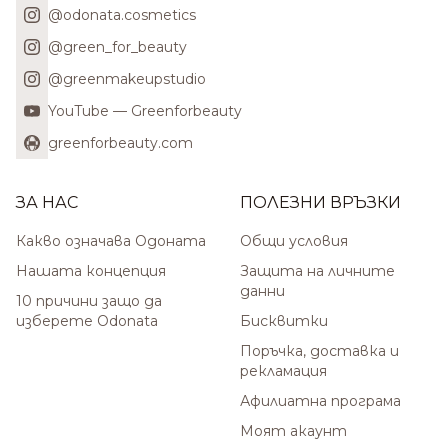
@odonata.cosmetics
@green_for_beauty
@greenmakeupstudio
YouTube — Greenforbeauty
greenforbeauty.com
ЗА НАС
ПОЛЕЗНИ ВРЪЗКИ
Какво означава Одоната
Общи условия
Нашата концепция
Защита на личните
данни
10 причини защо да
изберете Odonata
Бисквитки
Поръчка, доставка и
рекламация
Афилиатна програма
Моят акаунт