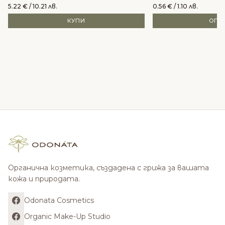
5.22
€
/ 10.21 лв.
0.56
€
/ 1.10 лв.
КУПИ
ОПЦ
Органична козметика, създадена с грижа за вашата
кожа и природата.
Odonata Cosmetics
Organic Make-Up Studio