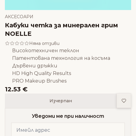
АКСЕСОАРИ
Кабуки четка за минерален грим
NOELLE
Няма отзиви
Високотехничен теклон
Патентована технология на косъма
Дървени дръжки
HD High Quality Results
PRO Makeup Brushes
12.53 €
Доба
Изчерпан
Уведоми ме при наличност