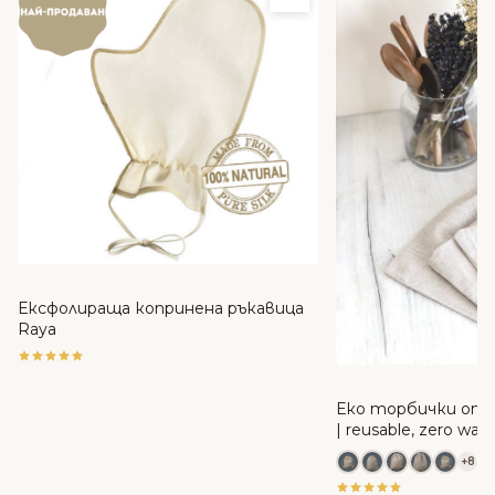
Ексфолираща копринена ръкавица
Raya
Еко торбички от 
| reusable, zero was
+8