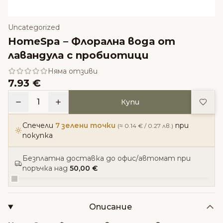
Uncategorized
HomeSpa – Флорална вода от
лавандула с пробиотици
Няма отзиви
7.93 €
Доба
1
Купи
Спечели
7 зелени точки
при
(≈ 0.14 € / 0.27 лв.)
покупка
Безплатна доставка до офис/автомат при
поръчка над
50,00 €
Описание