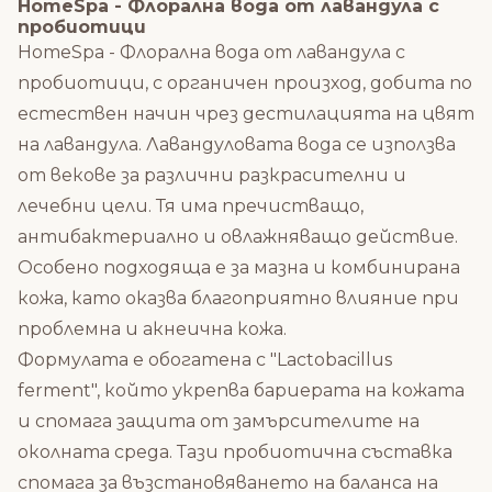
HomeSpa - Флорална вода от лавандула с
пробиотици
HomeSpa - Флорална вода от лавандула с
пробиотици, с органичен произход, добита по
естествен начин чрез дестилацията на цвят
на лавандула. Лавандуловата вода се използва
от векове за различни разкрасителни и
лечебни цели. Тя има пречистващо,
антибактериално и овлажняващо действие.
Особено подходяща е за мазна и комбинирана
кожа, като оказва благоприятно влияние при
проблемна и акнеична кожа.
Формулата е обогатена с "Lactobacillus
ferment", който укрепва бариерата на кожата
и спомага защита от замърсителите на
околната среда. Тази пробиотична съставка
спомага за възстановяването на баланса на