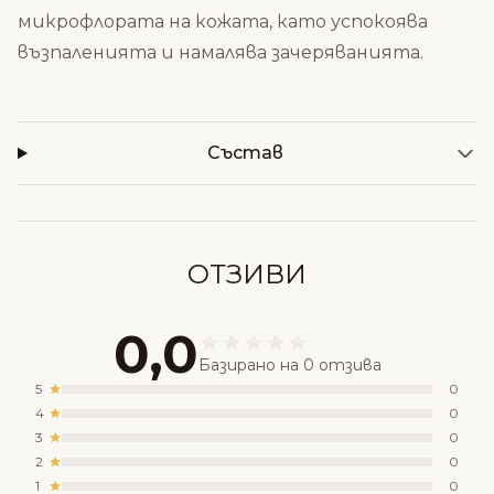
микрофлората на кожата, като успокоява
възпаленията и намалява зачеряванията.
Състав
ОТЗИВИ
0,0
Базирано на 0 отзива
5
0
4
0
3
0
2
0
1
0