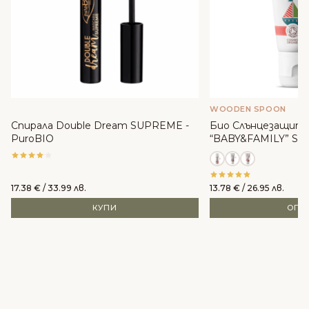
WOODEN SPOON
Спирала Double Dream SUPREME -
Био Слънцезащите
PuroBIO
“BABY&FAMILY” SPF
WoodenSpoon
17.38
€
/ 33.99 лв.
13.78
€
/ 26.95 лв.
КУПИ
ОПЦ