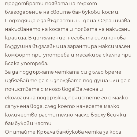
предотврати появата на пърхот
благодарение на своите бамбукови косми.
Подходяща е за възрастни и деца. Ограничава
накъсването на косата и появата на накъсани
краища. В допълнение, неговата силиконова
въздушна възглавница гарантира максимален
комфорт при употреба и масажира скалпа при
всяка употреба.
За да поддържате четката си дълго време,
избягвайте да я използвате под душа или да я
почиствате с много вода! За лесна и
екологична поддръжка, почистете го с малко
сапунена вода, след което нанесете малко
количество растително масло върху всички
бамбукови части.
Опитайте
Кръгла бамбукова четка за коса