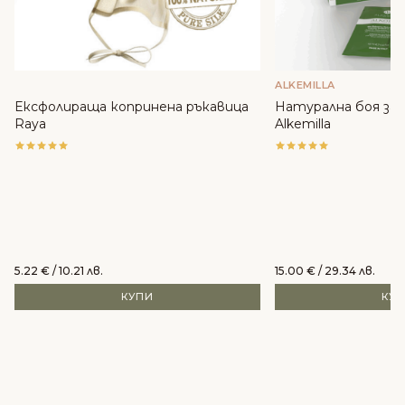
ALKEMILLA
Ексфолираща копринена ръкавица
Натурална боя за к
Raya
Alkemilla
5.22
€
/ 10.21 лв.
15.00
€
/ 29.34 лв.
КУПИ
КУ