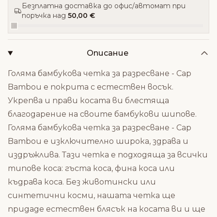
Безплатна доставка до офис/автомат при
поръчка над
50,00 €
Описание
Голямa бамбукова четка за разресване - Cap
Bambou е покрита с естествен восък.
Укрепва и прави косата ви блестяща
благодарение на своите бамбукови шипове.
Голямa бамбукова четка за разресване - Cap
Bambou е изключително широка, здрава и
издръжлива. Тази четка е подходяща за всички
типове коса: гъста коса, фина коса или
къдрава коса. Без животински или
синтетични косми, нашата четка ще
придаде естествен блясък на косата ви и ще