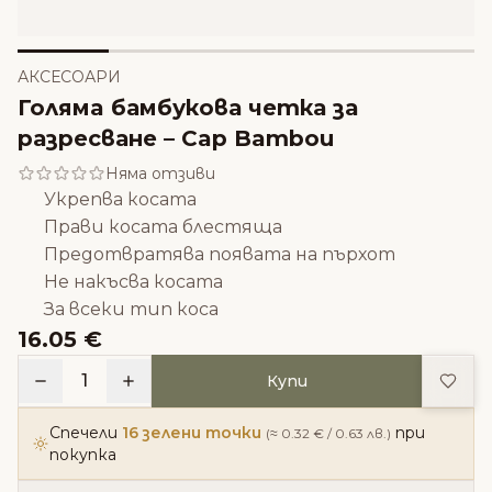
АКСЕСОАРИ
Голямa бамбукова четка за
разресване – Cap Bambou
Няма отзиви
Укрепва косата
Прави косата блестяща
Предотвратява появата на пърхот
Не накъсва косата
За всеки тип коса
16.05 €
Доба
1
Купи
Спечели
16 зелени точки
при
(≈ 0.32 € / 0.63 лв.)
покупка