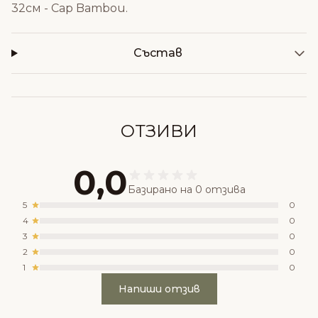
32см - Cap Bambou
.
Състав
ОТЗИВИ
0,0
Базирано на 0 отзива
5
0
4
0
3
0
2
0
1
0
Напиши отзив