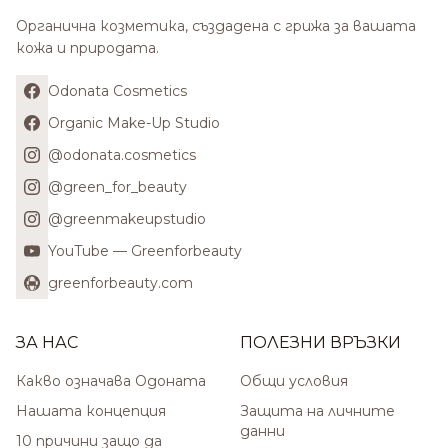
Органична козметика, създадена с грижа за вашата
кожа и природата.
Odonata Cosmetics
Organic Make-Up Studio
@odonata.cosmetics
@green_for_beauty
@greenmakeupstudio
YouTube — Greenforbeauty
greenforbeauty.com
ЗА НАС
ПОЛЕЗНИ ВРЪЗКИ
Какво означава Одоната
Общи условия
Нашата концепция
Защита на личните
данни
10 причини защо да