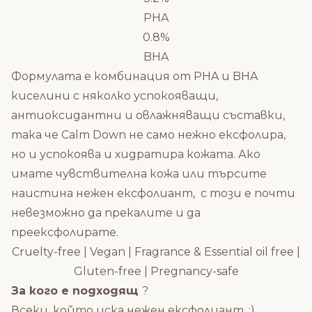
PHA
0.8%
BHA
Формулата е комбинация от PHA и BHA
киселини с няколко успокояващи,
антиоксидантни и овлажняващи съставки,
така че Calm Down не само нежно ексфолира,
но и успокоява и хидратира кожата. Ако
имате чувствителна кожа или търсите
наистина нежен ексфолиант, с този е почти
невезможно да прекалите и да
преексфолирате.
Cruelty-free | Vegan | Fragrance & Essential oil free |
Gluten-free | Pregnancy-safe
За кого е подходящ
?
Всеки, който иска нежен ексфолиант. :)