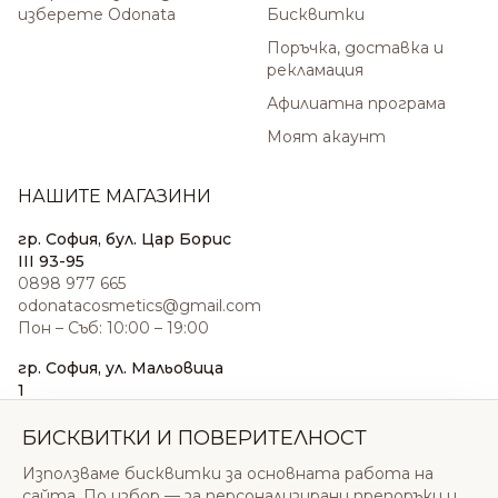
изберете Odonata
Бисквитки
Поръчка, доставка и
рекламация
Афилиатна програма
Моят акаунт
НАШИТЕ МАГАЗИНИ
гр. София, бул. Цар Борис
III 93-95
0898 977 665
odonatacosmetics@gmail.com
Пон – Съб: 10:00 – 19:00
гр. София, ул. Мальовица
1
0876 185 022
sales@odonatacosmetics.com
БИСКВИТКИ И ПОВЕРИТЕЛНОСТ
Пон – Съб: 10:00 – 19:30;
Използваме бисквитки за основната работа на
Нед: 11:00 – 18:00
сайта. По избор — за персонализирани препоръки и