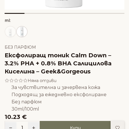
ml:
БЕЗ ПАРФЮМ
Ексфолиращ тоник Calm Down –
3.2% PHA + 0.8% BHA Салицилова
Киселина – Geek&Gorgeous
Няма отзиви
За чувствителна и зачервена кожа
Подходящ за ежедневно ексфолиране
Без парфюм
30ml/100ml
10.23 €
Доба
1
Купи