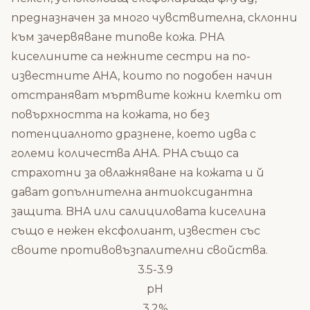
предназначен за много чувствителна, склонни
към зачервяване типове кожа. PHA
киселините са нежните сестри на по-
известните AHA, които по подобен начин
отстраняват мъртвите кожни клетки от
повърхността на кожата, но без
потенциалното дразнене, което идва с
големи количества AHA. PHA също са
страхотни за овлажняване на кожата и й
дават допълнителна антиоксидантна
защита. BHA или салициловата киселина
също е нежен ексфолиант, известен със
своите противовъзпалителни свойства.
3.5-3.9
pH
3.2%