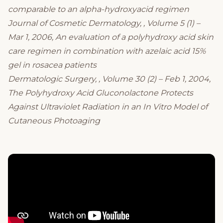
comparable to an alpha-hydroxyacid regimen
Journal of Cosmetic Dermatology, , Volume 5 (1) –
Mar 1, 2006, An evaluation of a polyhydroxy acid skin
care regimen in combination with azelaic acid 15%
gel in rosacea patients
Dermatologic Surgery, , Volume 30 (2) – Feb 1, 2004,
The Polyhydroxy Acid Gluconolactone Protects
Against Ultraviolet Radiation in an In Vitro Model of
Cutaneous Photoaging
Състав