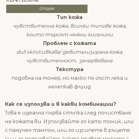
11.25
€
/ 22.00 лв.
ОПЦИИ
Тип кожа
чувствителна кожа, всички типове кожа,
които търсят нежни киселини
Проблем с кожата
dull skin/сивкава/ девитализирана кожа,
чувствителност, зачервяване
Текстура
подобна на тонер, но малко по-гъст лека и
нелепкав флуид
Как се използва и в какви комбинации?
Това е идеална първа стъпка след почистване
на кожата ви. Използвайте го като тоник, или
с памучен тампон, или го изсипете в ръцете
си и го потупвайте, както правят мъжете с