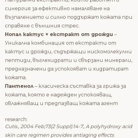
синергия за ефективно намаляване на
възпалението и силно поддържат кожата при
справяне с външния стрес.
Нопал кактус + екстракт от дрожди
–
Уникална комбинация от екстракти от
кактус и дрожди, съдържащи нискомолекулни
пептиди, въглехидрати и свързани минерали,
предназначени да успокояват и хидратират
кожата.
Пантенол
– класическа съставка за грижа за
кожата, която е надежден успокояващ,
овлажняващ и предпазващ кожата агент
research:
Cutis., 2004 Feb;73(2 Suppl):14-7., A polyhydroxy acid
skin care regimen provides antiaging effects