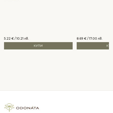
5.22
€
/ 10.21 лв.
8.69
€
/ 17.00 лв.
КУПИ
КУ