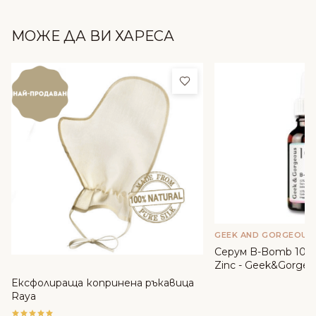
МОЖЕ ДА ВИ ХАРЕСА
Добави в любими
GEEK AND GORGEOUS
Серум B-Bomb 10% 
Zinc - Geek&Gorgeo
Ексфолираща копринена ръкавица
Raya