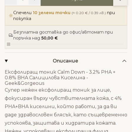
Спечели
10 зелени точки
при
(≈ 0.20 € / 0.39 лв.)
покупка
Безплатна доставка до офис/автомат при
поръчка над
50,00 €
Описание
Ексфолиращ тоник Calm Down - 3.2% PHA +
0.8% BHA Салицилова Киселина -
Geek&Gorgeous
Супер нежен ексфолиращ тоник за лице,
фокусиран върху чувствителната кожа, с 4%
PHA+BHA киселини, който работи, за да ви
даде здравословен блясък, като същевременно
успокоява, защитава и хидратира кожата.
Нежен, успокояващ ексфолираща флуид,