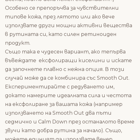
Особено се препоръчва за чувствителни
типове кожа, през лятото или ако вече
използвате други мощни активни вещества
в рутината си, като силен ретиноиден
продукт.
Също така е чудесен вариант, ако тепърва
въвеждате ексфолиращи киселини и искате
да започнете плавно с нежна опция. В този
случай може да се комбинира със
Smooth Out
.
Експериментирайте с редуването им,
докато намерите идеалната сила и честота
на ексфолиране за вашата кожа (например
използването на Smooth Out два пъти
седмично и Calm Down през останалото време
звучи като добра рутина за начало). Също,
можете единият да използвате вечер,