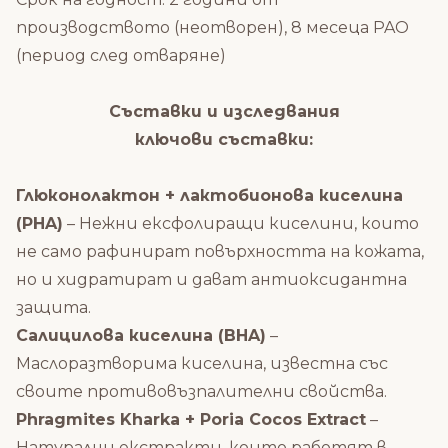
производството (неотворен), 8 месеца PAO
(период след отваряне)
Съставки и изследвания
ключови съставки:
Глюконолактон + лактобионова киселина
(PHA)
– Нежни ексфолиращи киселини, които
не само рафинират повърхността на кожата,
но и хидратират и дават антиоксидантна
защита.
Салицилова киселина (BHA)
–
Маслоразтворима киселина, известна със
своите противовъзпалителни свойства.
Phragmites Kharka + Poria Cocos Extract
–
Натурални екстракти, които работят в