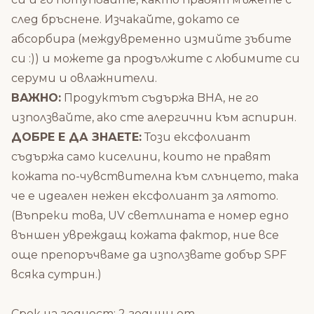
след бръснене. Изчакайте, докато се
абсорбира (междувременно измийте зъбите
си :)) и можете да продължите с любимите си
серуми и овлажнители.
ВАЖНО:
Продуктът съдържа BHA, не го
използвайте, ако сте алергични към аспирин.
ДОБРЕ Е ДА ЗНАЕТЕ:
Този ексфолиант
съдържа само киселини, които не правят
кожата по-чувствителна към слънцето, така
че е идеален нежен ексфолиант за лятото.
(Въпреки това, UV светлината е номер едно
външен увреждащ кожата фактор, ние все
още препоръчваме да използвате добър SPF
всяка сутрин.)
Срок на годност: 2 години от