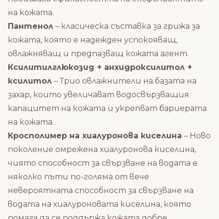
на кожата.
Пантенол
– класическа съставка за грижа за
кожата, която е надежден успокояващ,
овлажняващ и предпазващ кожата агент.
Ксилитилглюкозид + анхидроксилитол +
ксилитол
– Трио овлажнители на базата на
захар, които увеличават водосвързващия
капацитет на кожата и укрепват бариерата
на кожата.
Кросполимер на хиалуронова киселина
– Ново
поколение омрежена хиалуронова киселина,
чиято способност за свързване на водата е
няколко пъти по-голяма от вече
невероятната способност за свързване на
водата на хиалуроновата киселина, която
помага да се поддържа кожата добре