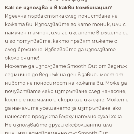
Как се използва и в какви комбинации?
Идеална първа стъпка след почистване на
кожата ви. Използвайте го като тоник, или с
памучен тампон, или го изсипете в ръцете си
и го потупвайте, както правят мъжете с
след бръснене. Избягвайте да използвате
около очите!
Можете да използвате Smooth Out от веднъж
седмично до веднъж на ден в зависимост от
нивото на поносимост на кожата ви. Може да
почувствате леко изтръпване след нанасяне,
което е нормално и скоро ще изчезне. Можете
да намалите усещането за изтръпване, ако
нанесете продукта върху напълно суха кожа.
Не използвайте други ексфолианти или
пилинги едновременно със Smooth Out.