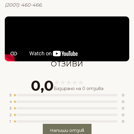
(2001): 460-466.
Състав
ОТЗИВИ
0,0
Базирано на 0 отзива
5
0
4
0
3
0
2
0
1
0
Напиши отзив