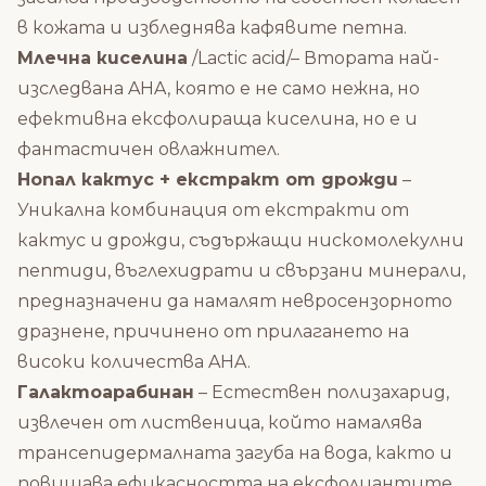
в кожата и избледнява кафявите петна.
Млечна киселина
/Lactic acid/– Втората най-
изследвана AHA, която е не само нежна, но
ефективна ексфолираща киселина, но е и
фантастичен овлажнител.
Нопал кактус + екстракт от дрожди
–
Уникална комбинация от екстракти от
кактус и дрожди, съдържащи нискомолекулни
пептиди, въглехидрати и свързани минерали,
предназначени да намалят невросензорното
дразнене, причинено от прилагането на
високи количества AHA.
Галактоарабинан
– Естествен полизахарид,
извлечен от лиственица, който намалява
трансепидермалната загуба на вода, както и
повишава ефикасността на ексфолиантите