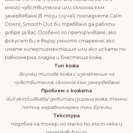
много чувствителна или склонна към
зачервяване (в този случай погледнете Calm
Down), Smooth Out би трябвало да работи
добре за вас. Особено го препоръчваме, ако
фокусът ви е върху умното стареене, ако
имате хиперпигментация или ако искате по-
равномерна, гладка и блестяща кожа.
Тип кожа
всички типове кожа с изключение на
чувствителна, склонна към зачервяване
Проблем с кожата
dull skin/сивкава/ девитализирана кожа, тъмни
петна, неравномерен тен, бръчки
Текстура
подобна на тонер, но малко по-гъст лека и
нелепкав флуид