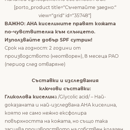
[porto_product title="Съчетайте заедно:"
view="grid" id="35748"]
ВАЖНО: AHA киселините правят кожата
по-чувствителна към слънцето.
Използвайте добър SPF сутрин!
Срок на годност: 2 години от
производството (неотворен), 8 месеца PAO
(период след отваряне)
Съставки и изследвания
ключови съставки:
Гликолова киселин
а /Glycolic acid/ – Най-
доказаната и най-изследвана AHA киселина,
която не само нежно ексфолира
повърхността на кожата, но също така
засилва производството на собствен колаген