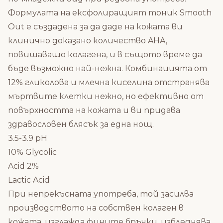
Формулата на ексфолиращият тоник Smooth
Out е създадена за да даде на кожата ви
клинично доказано количество AHA,
повишаващо колагена, и в същото време да
бъде възможно най-нежна. Комбинацията от
12% гликолова и млечна киселина отстранява
мъртвите клетки нежно, но ефективно от
повърхността на кожата и ви придава
здравословен блясък за една нощ.
3.5-3.9 pH
10% Glycolic
Acid 2%
Lactic Acid
При непрекъсната употреба, той засилва
производството на собствен колаген в
кожата, изглажда фините бръчки, избледнява