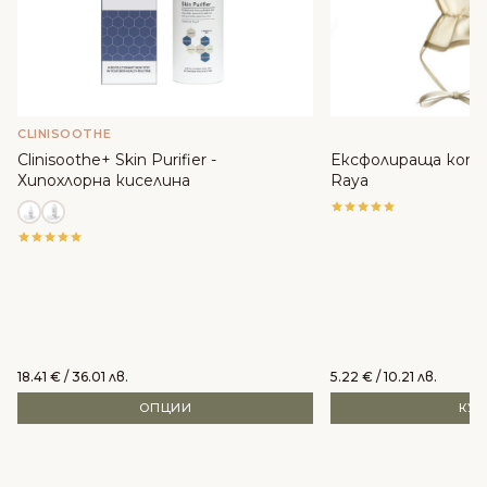
CLINISOOTHE
Clinisoothe+ Skin Purifier -
Ексфолираща копр
Хипохлорна киселина
Raya
18.41
€
/ 36.01 лв.
5.22
€
/ 10.21 лв.
ОПЦИИ
КУ