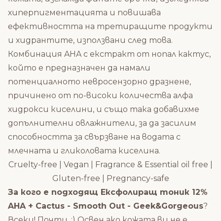
хиперпигментацията и повишава
ефективността на третиращите продукти
и хидрантите, използвани след това.
Комбинация AHA с екстракт от нопал кактус,
който е предназначен да намали
потенциалното невросензорно дразнене,
причинено от по-високи количества алфа
хидрокси киселини, и също така добавихме
допълнителни овлажнители, за да засилим
способността за свързване на водата с
млечната и гликоловата киселина.
Cruelty-free | Vegan | Fragrance & Essential oil free |
Gluten-free | Pregnancy-safe
За кого е подходящ Ексфолиращ тоник 12%
AHA + Cactus - Smooth Out - Geek&Gorgeous
?
Всеки! Почти. :) Освен ако кожата ви не е