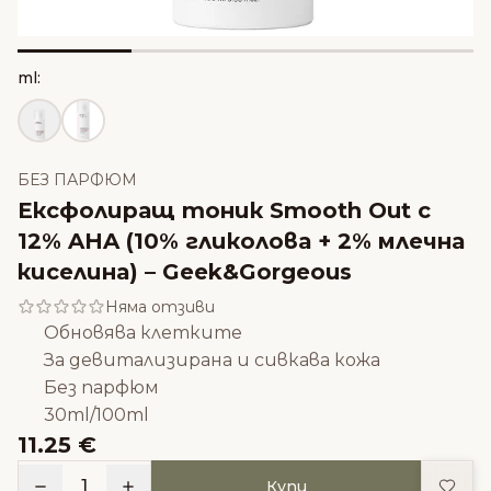
ml:
БЕЗ ПАРФЮМ
Ексфолиращ тоник Smooth Out с
12% AHA (10% гликолова + 2% млечна
киселина) – Geek&Gorgeous
Няма отзиви
Обновява клетките
За девитализирана и сивкава кожа
Без парфюм
30ml/100ml
11.25 €
Доба
1
Купи