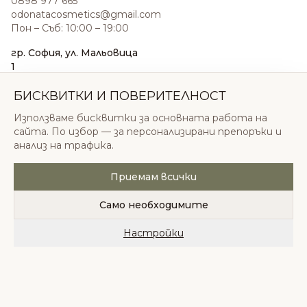
0898 977 665
odonatacosmetics@gmail.com
Пон – Съб: 10:00 – 19:00
гр. София, ул. Мальовица
1
0876 185 022
sales@odonatacosmetics.com
БИСКВИТКИ И ПОВЕРИТЕЛНОСТ
Пон – Съб: 10:00 – 19:30;
Използваме бисквитки за основната работа на
Нед: 11:00 – 18:00
сайта. По избор — за персонализирани препоръки и
анализ на трафика.
Приемам всички
© 2026 Одоната Козметикс ООД. Всички права
запазени.
Само необходимите
Политика за поверителност
Общи условия
Бисквитки
Настройки
Начало
Категории
Любими
Количка
Профил