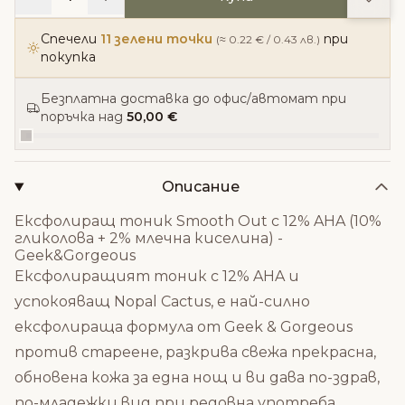
Спечели
11 зелени точки
при
(≈ 0.22 € / 0.43 лв.)
покупка
Безплатна доставка до офис/автомат при
поръчка над
50,00 €
Описание
Ексфолиращ тоник Smooth Out с 12% AHA (10%
гликолова + 2% млечна киселина) -
Geek&Gorgeous
Ексфолиращият тоник с 12% AHA и
успокояващ Nopal Cactus, е най-силно
ексфолираща формула от Geek & Gorgeous
против стареене, разкрива свежа прекрасна,
обновена кожа за една нощ и ви дава по-здрав,
по-младежки вид при редовна употреба.