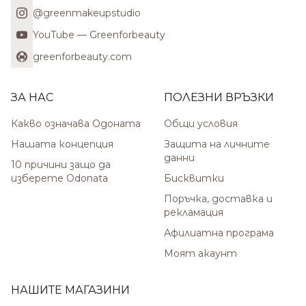
@greenmakeupstudio
YouTube — Greenforbeauty
greenforbeauty.com
ЗА НАС
ПОЛЕЗНИ ВРЪЗКИ
Какво означава Одоната
Общи условия
Нашата концепция
Защита на личните
данни
10 причини защо да
изберете Odonata
Бисквитки
Поръчка, доставка и
рекламация
Афилиатна програма
Моят акаунт
НАШИТЕ МАГАЗИНИ