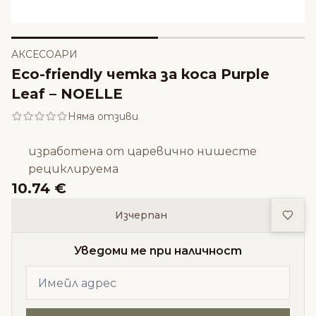
АКСЕСОАРИ
Eco-friendly четка за коса Purple
Leaf – NOELLE
Няма отзиви
изработена от царевично нишесте
рециклируема
10.74 €
Доба
Изчерпан
Уведоми ме при наличност