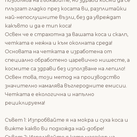
позволява на гъвкавите, но здрави косми да се
плъзгат гладко през косата ви, разплитайки
най-непослушните възли, без да увреждат
какъвто и да е тип коса!
Освен че е страхотна за вашата коса и скалп,
четката е нежна и към околната среда!
Основата на четката е изработена от
специално обработено царевично нишесте, а
космите са здрави без използване на лепило!
Освен това, този метод на производство
значително намалява въглеродните емисии.
Четката е екологична и напълно
рециклируема!
Съвет 1: Изпробвайте я на мокра и суха коса и
вижте какво ви подхожда най-добре!