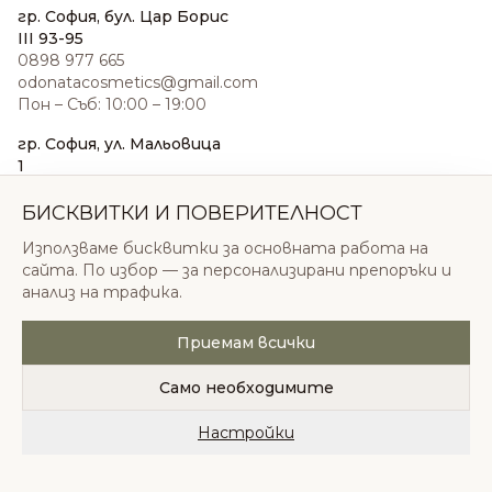
гр. София, бул. Цар Борис
III 93-95
0898 977 665
odonatacosmetics@gmail.com
Пон – Съб: 10:00 – 19:00
гр. София, ул. Мальовица
1
0876 185 022
sales@odonatacosmetics.com
БИСКВИТКИ И ПОВЕРИТЕЛНОСТ
Пон – Съб: 10:00 – 19:30;
Използваме бисквитки за основната работа на
Нед: 11:00 – 18:00
сайта. По избор — за персонализирани препоръки и
анализ на трафика.
Приемам всички
© 2026 Одоната Козметикс ООД. Всички права
запазени.
Само необходимите
Политика за поверителност
Общи условия
Бисквитки
Настройки
Начало
Категории
Любими
Количка
Профил