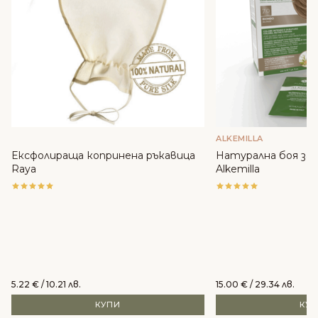
ALKEMILLA
Ексфолираща копринена ръкавица
Натурална боя за к
Raya
Alkemilla
5.22
€
/ 10.21 лв.
15.00
€
/ 29.34 лв.
КУПИ
КУ