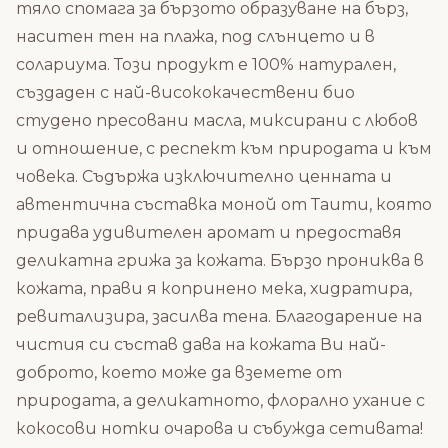
тяло спомага за бързото образуване на бърз,
наситен тен на плажа, под слънцето и в
солариума. Този продукт е 100% натурален,
създаден с най-висококачествени био
студено пресовани масла, миксирани с любов
и отношение, с респект към природата и към
човека. Съдържа изключително ценната и
автентична съставка моной от Таити, която
придава удивителен аромат и предоставя
деликатна грижа за кожата. Бързо прониква в
кожата, прави я копринено мека, хидратира,
ревитализира, засилва тена. Благодарение на
чистия си състав дава на кожата Ви най-
доброто, което може да вземете от
природата, а деликатното, флорално ухание с
кокосови нотки очарова и събужда сетивата!