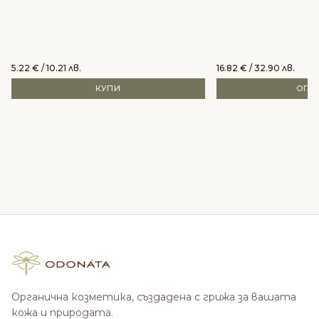
5.22
€
/ 10.21 лв.
16.82
€
/ 32.90 лв.
КУПИ
ОПЦ
Органична козметика, създадена с грижа за вашата
кожа и природата.