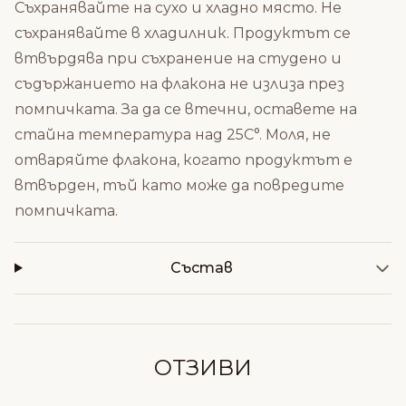
Съхранявайте на сухо и хладно място. Не
съхранявайте в хладилник. Продуктът се
втвърдява при съхранение на студено и
съдържанието на флакона не излиза през
помпичката. За да се втечни, оставете на
стайна температура над 25С°. Моля, не
отваряйте флакона, когато продуктът е
втвърден, тъй като може да повредите
помпичката.
Състав
ОТЗИВИ