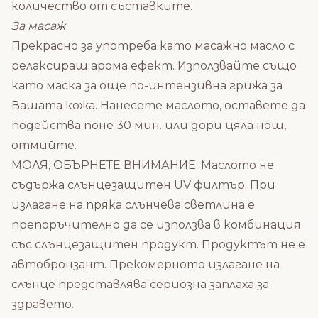
количество от съставките.
За масаж
Прекрасно за употреба като масажно масло с
релаксиращ арома ефект. Използвайте също
като маска за още по-интензивна грижа за
Вашата кожа. Нанесете маслото, оставете да
подейства поне 30 мин. или дори цяла нощ,
отмийте.
МОЛЯ, ОБЪРНЕТЕ ВНИМАНИЕ: Mаслото не
съдържа слънцезащитен UV филтър. При
излагане на пряка слънчева светлина е
препоръчително да се използва в комбинация
със слънцезащитен продукт. Продуктът не е
автобронзант. Прекомерното излагане на
слънце представлява сериозна заплаха за
здравето.