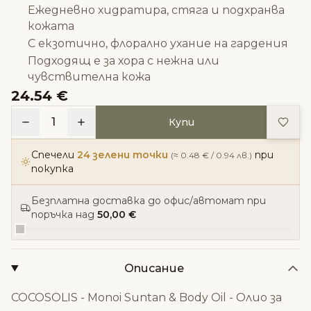
Ежедневно хидратира, стяга и подхранва
кожата
С екзотично, флорално ухание на гардения
Подходящ е за хора с нежна или
чувствителна кожа
24.54 €
Доба
1
Купи
Спечели
24 зелени точки
при
(≈ 0.48 € / 0.94 лв.)
покупка
Безплатна доставка до офис/автомат при
поръчка над
50,00 €
Описание
COCOSOLIS - Monoi Suntan & Body Oil - Олио за