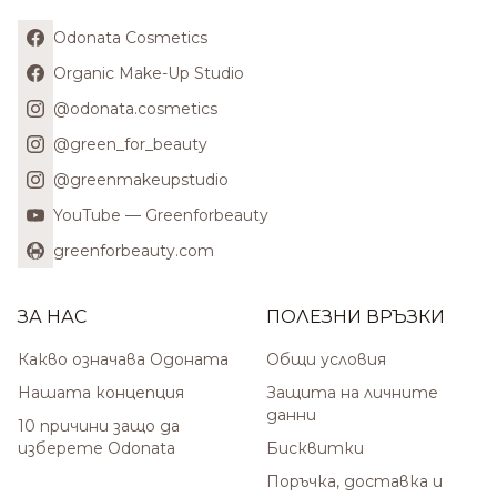
Odonata Cosmetics
Organic Make-Up Studio
@odonata.cosmetics
@green_for_beauty
@greenmakeupstudio
YouTube — Greenforbeauty
greenforbeauty.com
ЗА НАС
ПОЛЕЗНИ ВРЪЗКИ
Какво означава Одоната
Общи условия
Нашата концепция
Защита на личните
данни
10 причини защо да
изберете Odonata
Бисквитки
Поръчка, доставка и