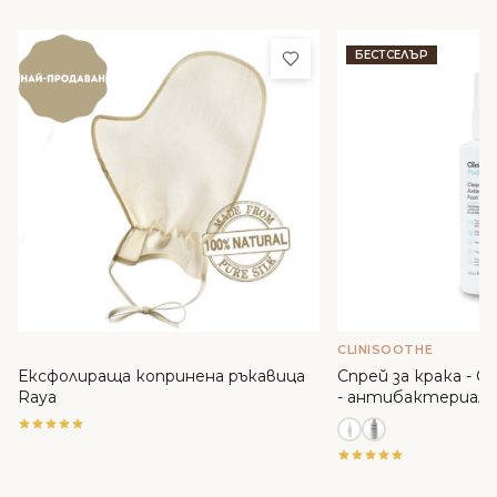
Добави в любими
БЕСТСЕЛЪР
CLINISOOTHE
Ексфолираща копринена ръкавица
Спрей за крака - Cli
Raya
- антибактериале