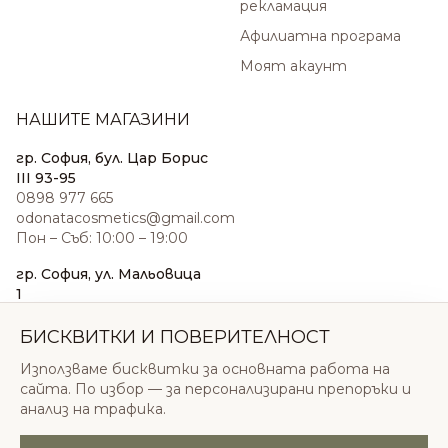
рекламация
Афилиатна програма
Моят акаунт
НАШИТЕ МАГАЗИНИ
гр. София, бул. Цар Борис
III 93-95
0898 977 665
odonatacosmetics@gmail.com
Пон – Съб: 10:00 – 19:00
гр. София, ул. Мальовица
1
0876 185 022
sales@odonatacosmetics.com
БИСКВИТКИ И ПОВЕРИТЕЛНОСТ
Пон – Съб: 10:00 – 19:30;
Използваме бисквитки за основната работа на
Нед: 11:00 – 18:00
сайта. По избор — за персонализирани препоръки и
анализ на трафика.