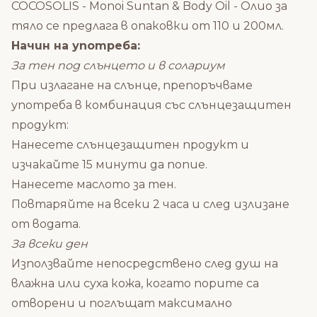
COCOSOLIS - Monoi Suntan & Body Oil - Олио за
тяло се предлага в опаковки от 110 и 200мл.
Начин на употреба:
За тен под слънцето и в солариум
При излагане на слънце, препоръчваме
употреба в комбинация със слънцезащитен
продукт:
Нанесете слънцезащитен продукт и
изчакайте 15 минути да попие.
Нанесете маслото за тен.
Повтаряйте на всеки 2 часа и след излизане
от водата.
За всеки ден
Използвайте непосредствено след душ на
влажна или суха кожа, когато порите са
отворени и поглъщат максимално