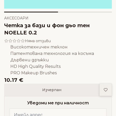
АКСЕСОАРИ
Четка за бази и фон дьо тен
NOELLE 0.2
Няма отзиви
Високотехничен теклон
Патентована технология на косъма
Дървени дръжки
HD High Quality Results
PRO Makeup Brushes
10.17 €
Доба
Изчерпан
Уведоми ме при наличност