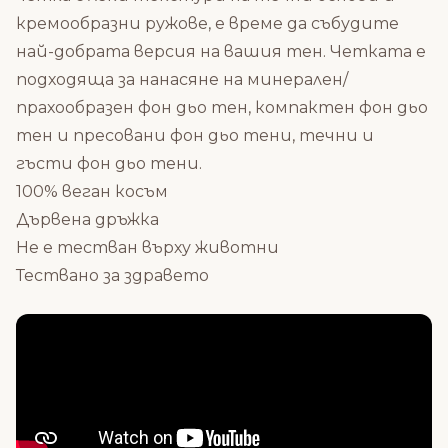
кремообразни ружове, е време да събудите
най-добрата версия на вашия тен. Четката е
подходяща за нанасяне на минерален/
прахообразен фон дьо тен, компактен фон дьо
тен и пресовани фон дьо тени, течни и
гъсти фон дьо тени.
100% веган косъм
Дървена дръжка
Не е тестван върху животни
Тествано за здравето
Състав