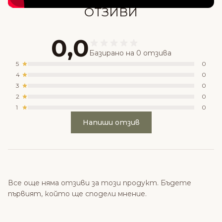
ОТЗИВИ
0,0
Базирано на 0 отзива
5
0
4
0
3
0
2
0
1
0
Напиши отзив
Все още няма отзиви за този продукт. Бъдете
първият, който ще сподели мнение.