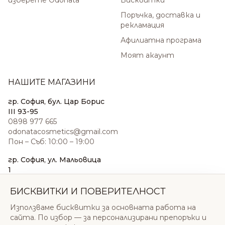
изберете Odonata
Бисквитки
Поръчка, доставка и
рекламация
Афилиатна програма
Моят акаунт
НАШИТЕ МАГАЗИНИ
гр. София, бул. Цар Борис
III 93-95
0898 977 665
odonatacosmetics@gmail.com
Пон – Съб: 10:00 – 19:00
гр. София, ул. Мальовица
1
0876 185 022
sales@odonatacosmetics.com
БИСКВИТКИ И ПОВЕРИТЕЛНОСТ
Пон – Съб: 10:00 – 19:30;
Използваме бисквитки за основната работа на
Нед: 11:00 – 18:00
сайта. По избор — за персонализирани препоръки и