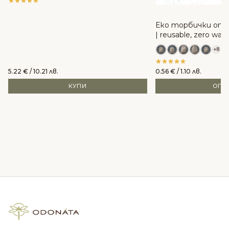
Еко торбички от 
| reusable, zero was
+8
5.22
€
/ 10.21 лв.
0.56
€
/ 1.10 лв.
КУПИ
ОПЦ