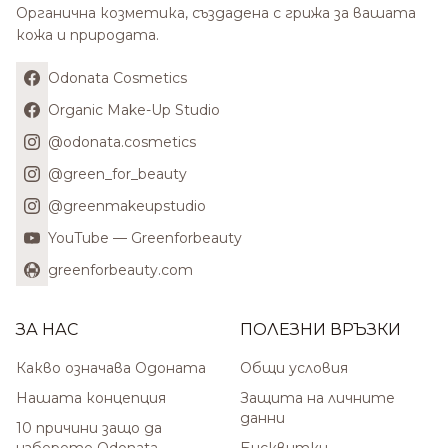
Органична козметика, създадена с грижа за вашата
кожа и природата.
Odonata Cosmetics
Organic Make-Up Studio
@odonata.cosmetics
@green_for_beauty
@greenmakeupstudio
YouTube — Greenforbeauty
greenforbeauty.com
ЗА НАС
ПОЛЕЗНИ ВРЪЗКИ
Какво означава Одоната
Общи условия
Нашата концепция
Защита на личните
данни
10 причини защо да