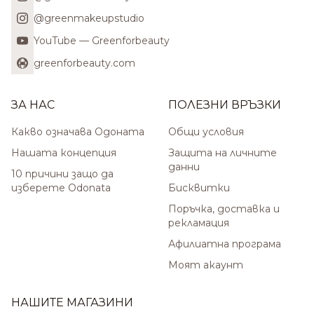
@greenmakeupstudio
YouTube — Greenforbeauty
greenforbeauty.com
ЗА НАС
ПОЛЕЗНИ ВРЪЗКИ
Какво означава Одоната
Общи условия
Нашата концепция
Защита на личните
данни
10 причини защо да
изберете Odonata
Бисквитки
Поръчка, доставка и
рекламация
Афилиатна програма
Моят акаунт
НАШИТЕ МАГАЗИНИ