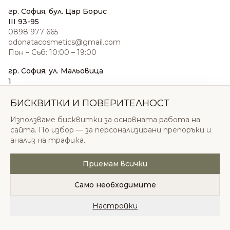
гр. София, бул. Цар Борис
III 93-95
0898 977 665
odonatacosmetics@gmail.com
Пон – Съб: 10:00 – 19:00
гр. София, ул. Мальовица
1
0876 185 022
sales@odonatacosmetics.com
БИСКВИТКИ И ПОВЕРИТЕЛНОСТ
Пон – Съб: 10:00 – 19:30;
Използваме бисквитки за основната работа на
Нед: 11:00 – 18:00
сайта. По избор — за персонализирани препоръки и
анализ на трафика.
Приемам всички
© 2026 Одоната Козметикс ООД. Всички права
запазени.
Само необходимите
Политика за поверителност
Общи условия
Бисквитки
Настройки
Начало
Категории
Любими
Количка
Профил