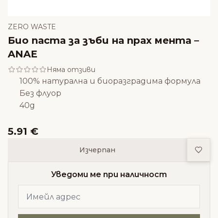
ZERO WASTE
Био паста за зъби на прах мента –
ANAE
Няма отзиви
100% нaтypaлнa и биopaзгpaдимa фopмyлa
Бeз флyop
40g
5.91 €
Доба
Изчерпан
Уведоми ме при наличност