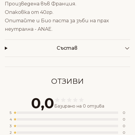
Произведена във Франция.
Опаковка от 40гр.
Опитайте и Б
ио паста за зъби на прах
неутрална - ANAE
.
Състав
ОТЗИВИ
0,0
Базирано на 0 отзива
5
0
4
0
3
0
2
0