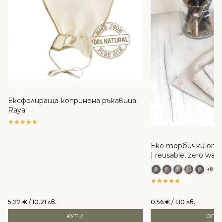
Ексфолираща копринена ръкавица
Raya
Еко торбички от 
| reusable, zero was
+8
5.22
€
/ 10.21 лв.
0.56
€
/ 1.10 лв.
КУПИ
ОПЦ