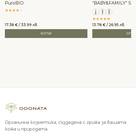
PuroBIO
“BABY&FAMILY” SPF
WoodenSpoon
17.38
€
/ 33.99 лв.
13.78
€
/ 26.95 лв.
КУПИ
ОПЦ
Органична козметика, създадена с грижа за вашата
кожа и природата.