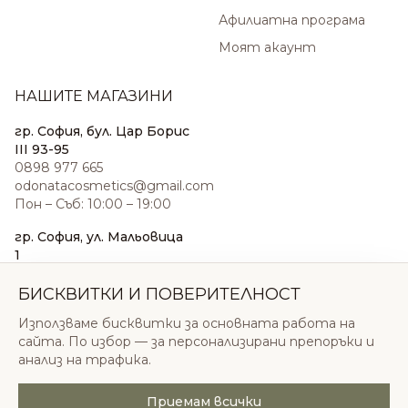
Афилиатна програма
Моят акаунт
НАШИТЕ МАГАЗИНИ
гр. София, бул. Цар Борис
III 93-95
0898 977 665
odonatacosmetics@gmail.com
Пон – Съб: 10:00 – 19:00
гр. София, ул. Мальовица
1
0876 185 022
sales@odonatacosmetics.com
БИСКВИТКИ И ПОВЕРИТЕЛНОСТ
Пон – Съб: 10:00 – 19:30;
Използваме бисквитки за основната работа на
Нед: 11:00 – 18:00
сайта. По избор — за персонализирани препоръки и
анализ на трафика.
Приемам всички
© 2026 Одоната Козметикс ООД. Всички права