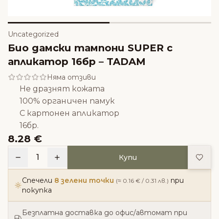
Uncategorized
Био дамски тампони SUPER с
апликатор 16бр – TADAM
Няма отзиви
Не дразнят кожата
100% органичен памук
С картонен апликатор
16бр.
8.28 €
Доба
1
Купи
Спечели
8 зелени точки
при
(≈ 0.16 € / 0.31 лв.)
покупка
Безплатна доставка до офис/автомат при