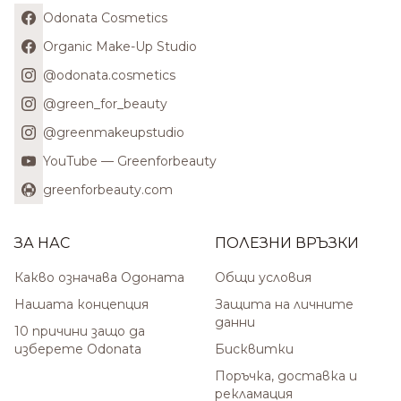
Odonata Cosmetics
Organic Make-Up Studio
@odonata.cosmetics
@green_for_beauty
@greenmakeupstudio
YouTube — Greenforbeauty
greenforbeauty.com
ЗА НАС
ПОЛЕЗНИ ВРЪЗКИ
Какво означава Одоната
Общи условия
Нашата концепция
Защита на личните
данни
10 причини защо да
изберете Odonata
Бисквитки
Поръчка, доставка и
рекламация