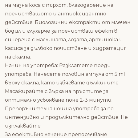
на мазна коса с пърхот, благодарение на
пречистващото и антиоксидантно
действие. Биологични екстракти от млечен
бодил и глухарче за пречистващ ефект в
синергия с маслината, лозата, артишока и
касиса за дълбоко почистване и хидратация
на скалпа.
Начин на употреба: Разклатете преди
употреба. Нанесете половин ампула от 5 ml
върху скалпа, като избягвате дължините.
Масажирайте с върха на пръстите за
оптимално усвояване поне 2-3 минути.
Препоръчителна нощна употреба за по-
интензивно и продължително действие. Не
изплаквайте.
За ефективно лечение препоръчваме