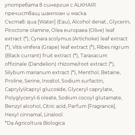
употребата в синергия с ALKHAIR
пречистващ
шампоан
и
маска.
Състав: qua [Water] (Eau), Alcohol denat., Glycerin,
Piroctone olamine, Olea europaea (Olive) leaf
extract (*), Cynara scolymus (Artichoke) leaf extract
(*), Vitis vinifera (Grape) leaf extract (*), Ribes nigrum
(Black currant) fruit extract (*), Taraxacum
officinale (Dandelion) rhizome/root extract (*),
Silybum marianum extract (*), Menthol, Betaine,
Proline, Serine, Inositol, Sodium surfactin,
Caprylyl/capryl glucoside, Glyceryl caprylate,
Polyglyceryl-6 oleate, Sodium cocoyl glutamate,
Benzyl alcohol, Citric acid, Parfum [Fragrance],
Hexyl cinnamal, Linalool.
*Da Agricoltura Biologica