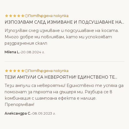
Потвърдена покупка
ИЗПОЗЛВАМ СЛЕД ИЗМИВАНЕ И ПОДСУШАВАНЕ НА...
Изпозлвам след измиване и подсушаване на косата.
Много добре ми повлиявам, като ми успокояват
раздразнения скалп
Milena L.
•
20.08.2024 г.
Потвърдена покупка
ТЕЗИ АМПУЛИ СА НЕВЕРОЯТНИ! ЕДИНСТВЕНО ТЕ...
Тези ампули са невероятни! Единствено те успяха да
помогнат за пърхота на дъщеря ми. Разбира се в
комбинация с шампоана ефекта е налице.
Препоръчвам!
Александра С.
•
08.09.2023 г.