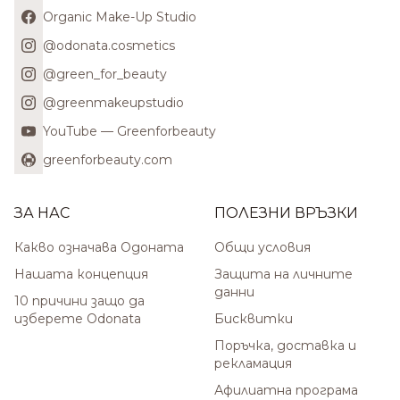
Organic Make-Up Studio
@odonata.cosmetics
@green_for_beauty
@greenmakeupstudio
YouTube — Greenforbeauty
greenforbeauty.com
ЗА НАС
ПОЛЕЗНИ ВРЪЗКИ
Какво означава Одоната
Общи условия
Нашата концепция
Защита на личните
данни
10 причини защо да
изберете Odonata
Бисквитки
Поръчка, доставка и
рекламация
Афилиатна програма