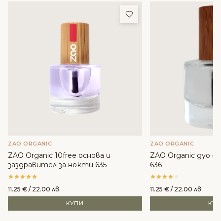
Добави в любими
ZAO ORGANIC
ZAO ORGANIC
ZAO Organic 10free основа и
ZAO Organic дуо о
заздравител за нокти 635
636
11.25
€
/ 22.00 лв.
11.25
€
/ 22.00 лв.
КУПИ
КУ