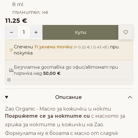
8 ml
пълнител: не
11.25 €
Доба
1
Купи
Спечели
11 зелени точки
при
(≈ 0.22 € / 0.43 лв.)
покупка
Безплатна доставка до офис/автомат при
поръчка над
50,00 €
Описание
Zao Organic - Масло за кожички и нокти
Погрижете се за ноктите си
с маслото за
грижа за ноктите и кожички на Zao.
Формулата му е богата с масло от сладък