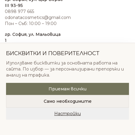
III 93-95
0898 977 665
odonatacosmetics@gmail.com
Пон – Съб: 10:00 – 19:00
гр. София, ул. Мальовица
1
0876 185 022
sales@odonatacosmetics.com
БИСКВИТКИ И ПОВЕРИТЕЛНОСТ
Пон – Съб: 10:00 – 19:30;
Използваме бисквитки за основната работа на
Нед: 11:00 – 18:00
сайта. По избор — за персонализирани препоръки и
анализ на трафика.
Приемам всички
© 2026 Одоната Козметикс ООД. Всички права
запазени.
Само необходимите
Политика за поверителност
Общи условия
Бисквитки
Настройки
Начало
Категории
Любими
Количка
Профил