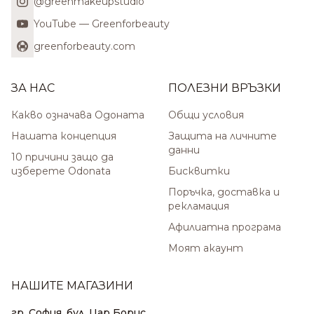
@greenmakeupstudio
YouTube — Greenforbeauty
greenforbeauty.com
ЗА НАС
ПОЛЕЗНИ ВРЪЗКИ
Какво означава Одоната
Общи условия
Нашата концепция
Защита на личните
данни
10 причини защо да
изберете Odonata
Бисквитки
Поръчка, доставка и
рекламация
Афилиатна програма
Моят акаунт
НАШИТЕ МАГАЗИНИ
гр. София, бул. Цар Борис