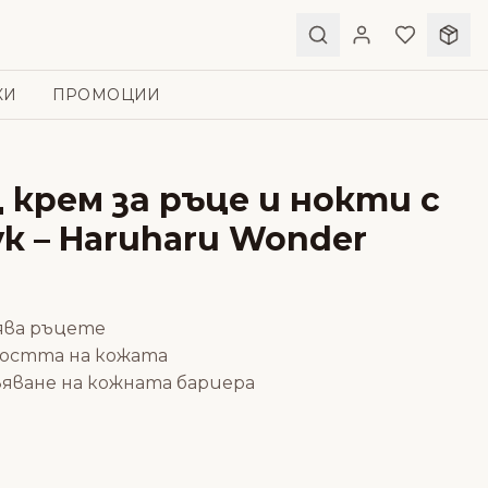
КИ
ПРОМОЦИИ
крем за ръце и нокти с
к – Haruharu Wonder
ява ръцете
остта на кожата
вяване на кожната бариера