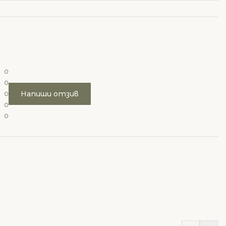
0
0
Напиши отзив
0
0
0