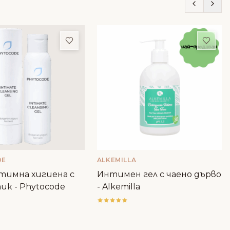
ми
Добави в любими
Доба
DE
ALKEMILLA
нтимна хигиена с
Интимен гел с чаено дърво
к - Phytocode
- Alkemilla