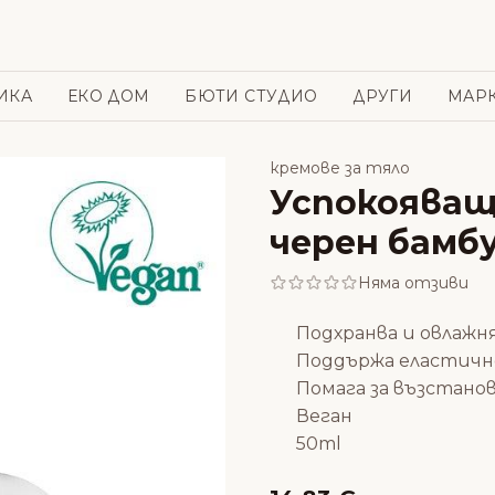
ИКА
ЕКО ДОМ
БЮТИ СТУДИО
ДРУГИ
МАР
кремове за тяло
Успокояващ 
черен бамбу
Няма отзиви
Подхранва и овлажн
Поддържа еластичн
Помага за възстано
Веган
50ml