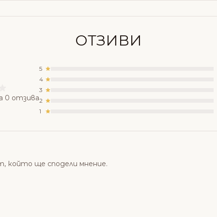
ОТЗИВИ
5
4
3
а 0 отзива
2
1
т, който ще сподели мнение.