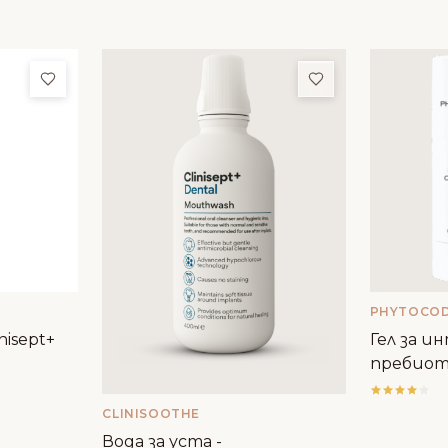
Добави в любими
Добави в люби
PHYTOCO
nisept+
Гел за и
пребиоти
н
CLINISOOTHE
Вода за уста -