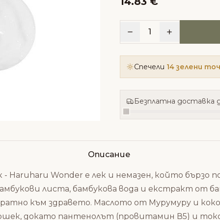
14.83 €
1
Спечели
14 зелени то
Безплатна доставка д
Описание
- Haruharu Wonder е лек и немазен, който бързо п
мбукови листа, бамбукова вода и екстракт от ба
обратно към здравето. Маслото от Мурумуру и ко
ършек, докато пантенолът (провитамин В5) и то