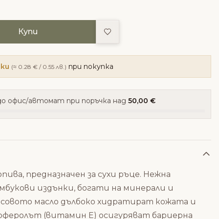
Добави в любими
Купи
чки
при покупка
(≈ 0.28 € / 0.55 лв.)
о офис/автомат при поръчка над
50,00 €
опива, предназначен за сухи ръце. Нежна
мбукови издънки, богати на минерали и
косовото масло дълбоко хидратират кожата и
коферолът (витамин Е) осигуряват бариерна