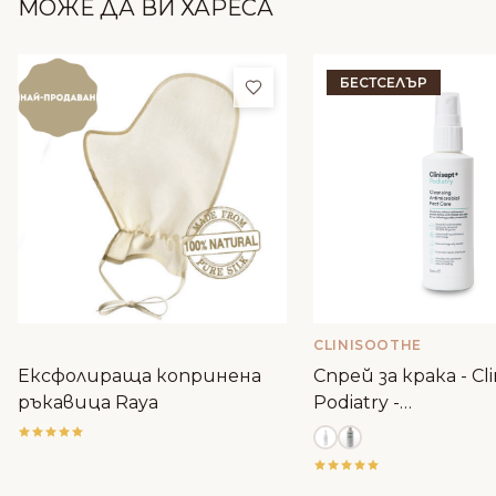
МОЖЕ ДА ВИ ХАРЕСА
БЕСТСЕЛЪР
Добави в любими
CLINISOOTHE
Ексфолираща копринена
Спрей за крака - Cli
ръкавица Raya
Podiatry -
антибактериале