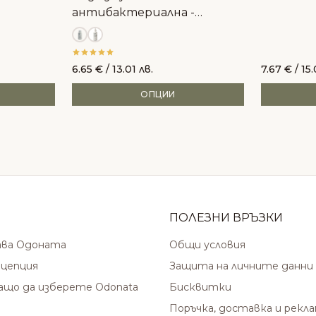
антибактериална -
Clinisept+ Dental
6.65
€
/ 13.01 лв.
7.67
€
/ 15.
ОПЦИИ
ПОЛЕЗНИ ВРЪЗКИ
ава Одоната
Общи условия
цепция
Защита на личните данни
защо да изберете Odonata
Бисквитки
Поръчка, доставка и рекл