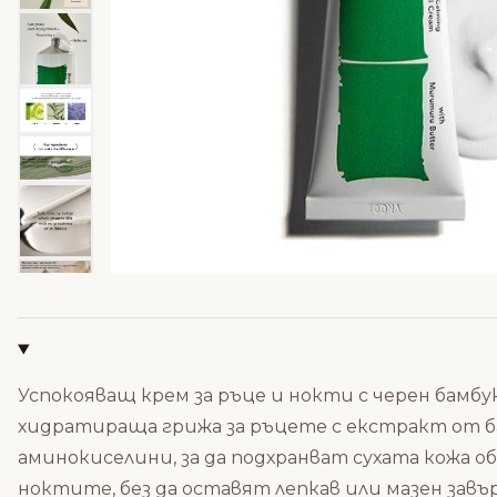
Успокояващ крем за ръце и нокти с черен бамбук 
хидратираща грижа за ръцете с екстракт от ба
аминокиселини, за да подхранват сухата кожа 
ноктите, без да оставят лепкав или мазен зав