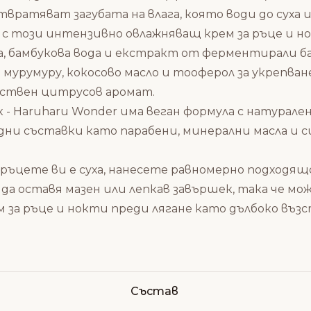
ратяват загубата на влага, която води до суха и 
с този интензивно овлажняващ крем за ръце и но
а, бамбукова вода и екстракт от ферментирали б
мурумуру, кокосово масло и тооферол за укрепван
ествен цитрусов аромат.
к - Haruharu Wonder има веган формула с натурал
дни съставки като парабени, минерални масла и
 ръцете ви е суха, нанесете равномерно подходя
да оставя мазен или лепкав завършек, така че мож
м за ръце и нокти преди лягане като дълбоко въз
Състав