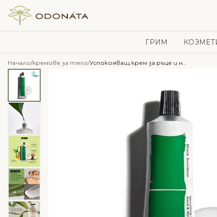
Skip to content
ГРИМ
КОЗМЕТ
Начало
/
кремове за тяло
/
Успокояващ крем за ръце и нокти с черен бамбук – Haruharu Wonder