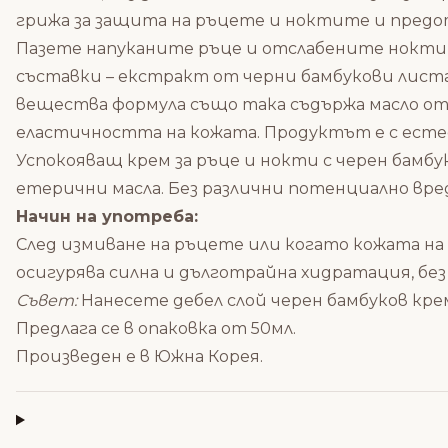
грижа за защита на ръцете и ноктите и предотв
Пазете напуканите ръце и отслабените нокти 
съставки – екстракт от черни бамбукови лист
вещества формула също така съдържа масло от 
еластичността на кожата. Продуктът е с ест
Успокояващ крем за ръце и нокти с черен бамбу
етерични масла. Без различни потенциално вре
Начин на употреба:
След измиване на ръцете или когато кожата на
осигурява силна и дълготрайна хидратация, без 
Съвет:
Нанесете дебел слой черен бамбуков кре
Предлага се в опаковка от 50мл.
Произведен е в Южна Корея.