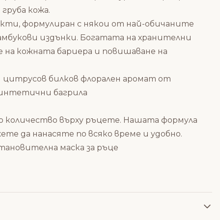
груба кожа.
кти, формулиран с някои от най-обичаните
амбукови издънки. Богатата на хранителни
е на кожната бариера и повишаване на
ен цитрусов билков флорален аромат от
 синтетични багрила
що количество върху ръцете. Нашата формула
ете да нанасяте по всяко време и удобно.
становителна маска за ръце