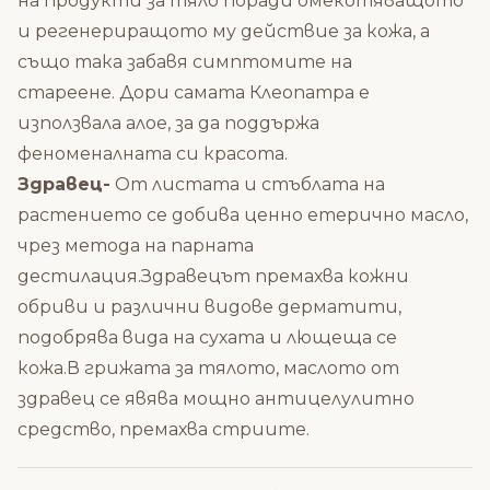
на продукти за тяло поради омекотяващото
и регенериращото му действие за кожа, а
също така забавя симптомите на
стареене. Дори самата Клеопатра е
използвала алое, за да поддържа
феноменалната си красота.
Здравец-
От листата и стъблата на
растението се добива ценно етерично масло,
чрез метода на парната
дестилация.Здравецът премахва кожни
обриви и различни видове дерматити,
подобрява вида на сухата и лющеща се
кожа.В грижата за тялото, маслото от
здравец се явява мощно антицелулитно
средство, премахва стриите.