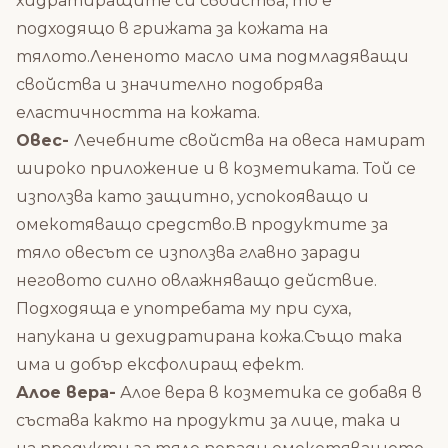
хидратиращите си свойства, то е
подходящо в грижата за кожата на
тялото.Лененото масло има подмладяващи
свойства и значително подобрява
еластичността на кожата.
Овес-
Лечебните свойства на овеса намират
широко приложение и в козметиката. Той се
използва като защитно, успокояващо и
омекотяващо средство.В продуктите за
тяло овесът се използва главно заради
неговото силно овлажняващо действие.
Подходяща е употребата му при суха,
напукана и дехидратирана кожа.Също така
има и добър ексфолиращ ефект.
Алое вера-
Алое вера в козметика се добавя в
състава както на продукти за лице, така и