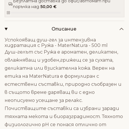
Безплатна доставка до офис/автомат при
поръчка над
50,00 €
Описание
Успокояващ душ-гел за интензивна
хидратация с Ружа - MaterNatura - 500 ml
Душ-гелът със Ружа е ароматен, деликатен,
овлажняващ и удобен,грижещ се за сухата,
деликатна или взискателна кожа. Верен на
етика на MaterNatura е формулиран с
естествени съставки, природно съобразен и
в същото време даряващ ви с едно
неописуемо усещане за релакс.
Почистващите съставки са избрани заради
тяхната мекота и биоразградимост. Тяхното
физиологично рН се понася отлично от