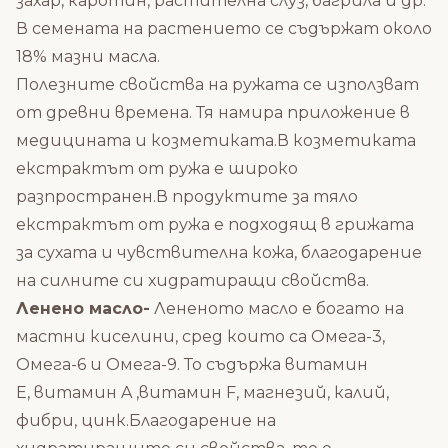
захар, каротин, растителна слуз, багрила и др.
В семената на растението се съдържат около
18% мазни масла.
Полезните свойства на ружата се използват
от древни времена. Тя намира приложение в
медицината и козметиката.В козметиката
екстрактът от ружа е широко
разпространен.В продуктите за тяло
екстрактът от ружа е подходящ в грижата
за сухата и чувствителна кожа, благодарение
на силните си хидратиращи свойства.
Ленено масло-
Лененото масло е богато на
мастни киселини, сред които са Омега-3,
Омега-6 и Омега-9. То съдържа витамин
Е, витамин A ,витамин F, магнезий, калий,
фибри, цинк.Благодарение на