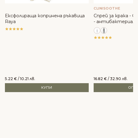
CLINISOOTHE
Ексфолираща копринена ръкавица
Спрей за крака - Cli
Raya
- антибактериале
5.22
€
/ 10.21 лв.
16.82
€
/ 32.90 лв.
КУПИ
ОПЦ