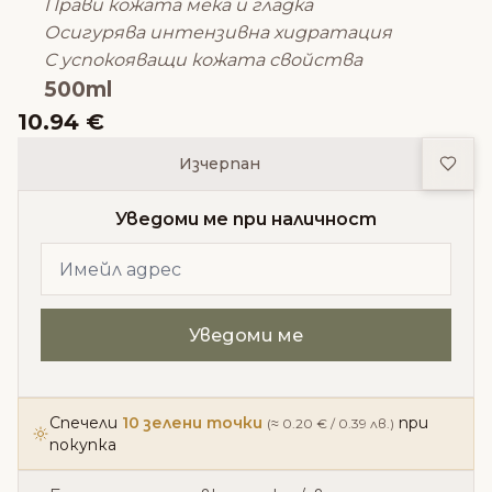
Прави кожата мека и гладка
Осигурява интензивна хидратация
С успокояващи кожата свойства
500ml
10.94 €
Доба
Изчерпан
Уведоми ме при наличност
Спечели
10 зелени точки
при
(≈ 0.20 € / 0.39 лв.)
покупка