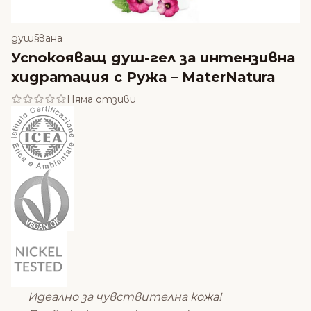
душ§вана
Успокояващ душ-гел за интензивна
хидратация с Ружа – MaterNatura
Няма отзиви
Идеално за чувствителна кожа!