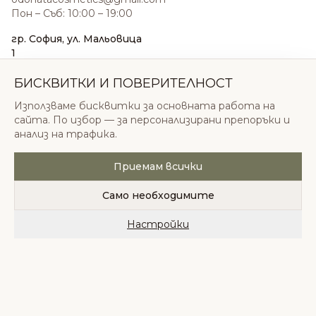
Пон – Съб: 10:00 – 19:00
гр. София, ул. Мальовица
1
0876 185 022
sales@odonatacosmetics.com
БИСКВИТКИ И ПОВЕРИТЕЛНОСТ
Пон – Съб: 10:00 – 19:30;
Използваме бисквитки за основната работа на
Нед: 11:00 – 18:00
сайта. По избор — за персонализирани препоръки и
анализ на трафика.
Приемам всички
© 2026 Одоната Козметикс ООД. Всички права
запазени.
Само необходимите
Политика за поверителност
Общи условия
Бисквитки
Настройки
Начало
Категории
Любими
Количка
Профил