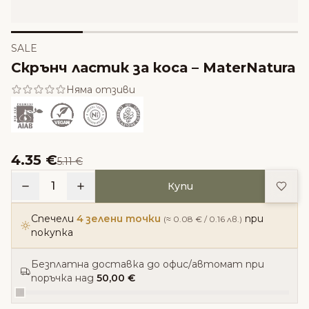
SALE
Скрънч ластик за коса – MaterNatura
Няма отзиви
4.35 €
5.11 €
Доба
1
Купи
Спечели
4 зелени точки
при
(≈ 0.08 € / 0.16 лв.)
покупка
Безплатна доставка до офис/автомат при
поръчка над
50,00 €