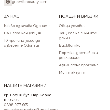
greenforbeauty.com
ЗА НАС
ПОЛЕЗНИ ВРЪЗКИ
Какво означава Одоната
Общи условия
Нашата концепция
Защита на личните
данни
10 причини защо да
изберете Odonata
Бисквитки
Поръчка, доставка и
рекламация
Афилиатна програма
Моят акаунт
НАШИТЕ МАГАЗИНИ
гр. София, бул. Цар Борис
III 93-95
0898 977 665
odonatacosmetics@gmail.com