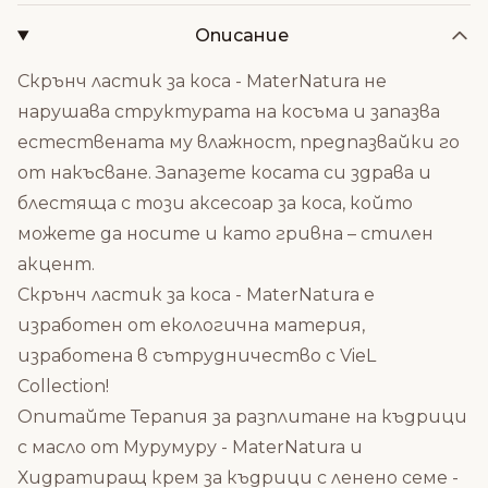
Описание
Скрънч ластик за коса - MaterNatura не
нарушава структурата на косъма и запазва
естествената му влажност, предпазвайки го
от накъсване. Запазете косата си здрава и
блестяща с този аксесоар за коса, който
можете да носите и като гривна – стилен
акцент.
Скрънч ластик за коса - MaterNatura е
изработен от екологична материя,
изработена в сътрудничество с VieL
Collection!
Опитайте
Терапия за разплитане на къдрици
с масло от Мурумуру - MaterNatura
и
Хидратиращ крем за къдрици с ленено семе -