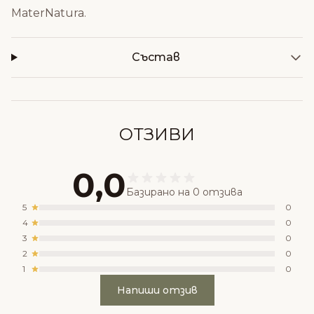
MaterNatura
.
Състав
ОТЗИВИ
0,0
Базирано на 0 отзива
5
0
4
0
3
0
2
0
1
0
Напиши отзив