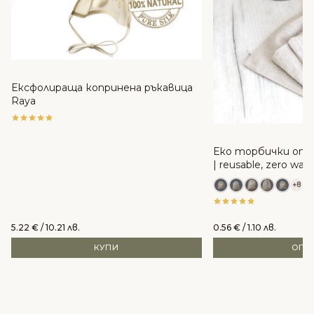
Ексфолираща копринена ръкавица
Raya
Еко торбички от 
| reusable, zero was
+8
5.22
€
/ 10.21 лв.
0.56
€
/ 1.10 лв.
КУПИ
ОПЦ