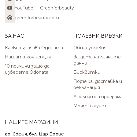
YouTube — Greenforbeauty
greenforbeauty.com
ЗА НАС
ПОЛЕЗНИ ВРЪЗКИ
Какво означава Одоната
Общи условия
Нашата концепция
Защита на личните
данни
10 причини защо да
изберете Odonata
Бисквитки
Поръчка, доставка и
рекламация
Афилиатна програма
Моят акаунт
НАШИТЕ МАГАЗИНИ
гр. София, бул. Цар Борис