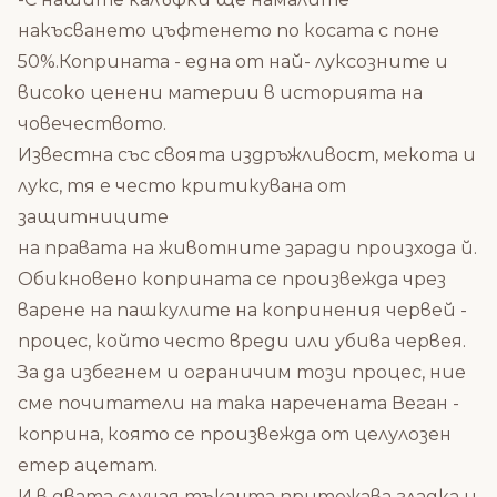
накъсването цъфтенето по косата с поне
50%.Коприната - една от най- луксозните и
високо ценени материи в историята на
човечеството.
Известна със своята издръжливост, мекота и
лукс, тя е често критикувана от
защитниците
на правата на животните заради произхода й.
Обикновено коприната се произвежда чрез
варене на пашкулите на копринения червей -
процес, който често вреди или убива червея.
За да избегнем и ограничим този процес, ние
сме почитатели на така наречената Веган -
коприна, която се произвежда от целулозен
етер ацетат.
И в двата случая тъканта притежава гладка и