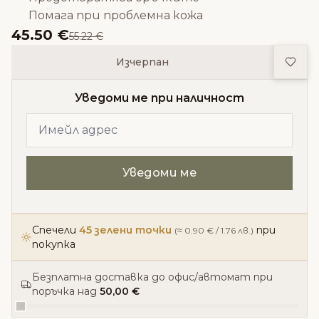
Помага при проблемна кожа
45.50 €
55.22 €
Доба
Изчерпан
Уведоми ме при наличност
Спечели
45 зелени точки
при
(≈ 0.90 € / 1.76 лв.)
покупка
Безплатна доставка до офис/автомат при
поръчка над
50,00 €