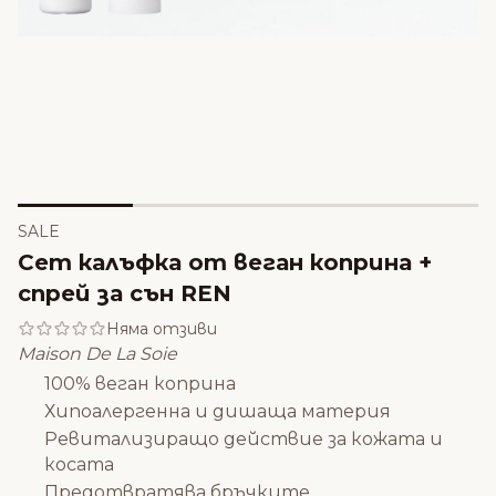
SALE
Сет калъфка от веган коприна +
спрей за сън REN
Няма отзиви
Maison De La Soie
100% веган коприна
Хипоалергенна и дишаща материя
Ревитализиращо действие за кожата и
косата
Предотвратява бръчките