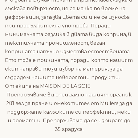
лъскава повърхност, не се мачка по време на
деформация, запазва цвета си и не се износва
при продължителна употреба. Поради
минималната разлика в двата вида коприна, в
текстилната промишленост, веган
коприната напълно измества естествената.
Ето това е причината, поради която нашият
екип направи този избор на материя, за да
създадем нашите невероятни продукти.
От екипа на MAISON DE LA SOIE
Препоръчваме ви специално нашият органик
2в1 гел за пране и омекотител от
Muliers
за да
поддържате калъфките си перфектни, меки
и ароматни. Препоръчваме да се изпират до
35 градуса.