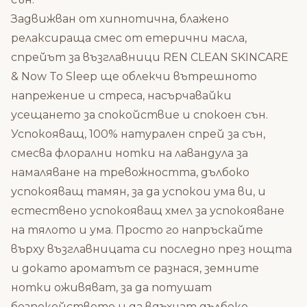
Задвижван от хипнотична, блажено
релаксираща смес от етерични масла,
спрейът за възглавници REN CLEAN SKINCARE
& Now To Sleep ще облекчи вътрешното
напрежение и стреса, насърчавайки
усещането за спокойствие и спокоен сън.
Успокояващ, 100% натурален спрей за сън,
смесва флорални нотки на лавандула за
намаляване на тревожността, дълбоко
успокояващ тамян, за да успокои ума ви, и
естествено успокояващ хмел за успокояване
на тялото и ума. Просто го напръскайте
върху възглавницата си последно през нощта
и докато ароматът се разнася, земните
нотки оживяват, за да потушат
безпокойството и да вдъхнат дълбоко