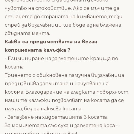
чувство на спокойствие. Ако се мъчите да
стигнете до страната на кимването, този
спрей за възглавници ще бъде една блажена
сбъдната мечта.
Какви са предимствата на веган
копринената калъфка ?
- Елиминиране на заплетените краища по
косата
Триенето с обикновена памучна възглавница
предизвиква заплитане и начупване на
косъма. Благодарение на гладката повърхност,
нашите калъфки позволяват на косата да се
плъзга, без да накъсва косата.
- Запазване на хидратацията в косата.
За момичетата със суха и заплетена коса -
имаме добри новини за вас!