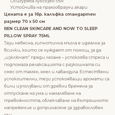
Осигурява луксозен сън
Устойчива на прахообразни акари
Цената е за 1бр. калъфка с
тандартен
размер 70 х 50 см
REN CLEAN SKINCARE AND NOW TO SLEEP
PILLOW SPRAY 75ML
Тази небесна, хипнотична мъгла е идеална за
всички, които се нуждаят от помощ, за да
„изключат“ преди лягане – успокоява стреса и
подпомага релаксацията с разкошната си
смес от тамян, хмел и лавандула. Естествени
успокоителни, тези успокояващи аромати са
били използвани от древни времена за
отпускане на ума и намаляване на
тревожността, облекчаване на вътрешното
напрежение и допринасяне за здравословен
сън.