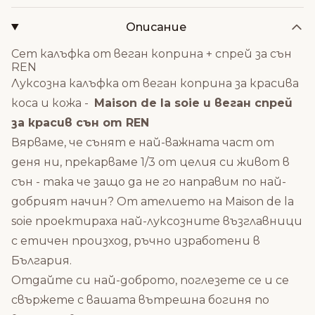
Описание
Сет калъфка от веган коприна + спрей за сън
REN
Луксозна калъфка от веган коприна за красива
коса и кожа -
Maison de la soie и веган спрей
за красив сън от REN
Вярваме, че сънят е най-важната част от
деня ни, прекарваме 1/3 от целия си живот в
сън - така че защо да не го направим по най-
добрият начин?
Oт ателието на Maison de la
soie проектираха
най-луксозните възглавници
с етичен произход, ръчно изработени в
България.
Отдайте си най-доброто, поглезете се и се
с
вържете с вашата вътрешна богиня по