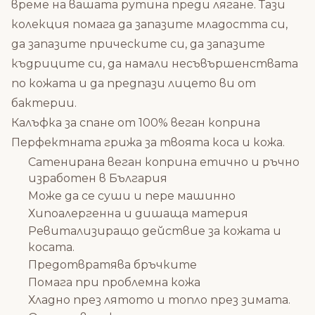
време на вашата рутина преди лягане.
Тази
колекция помага да запазите младостта си,
да запазите прическите си, да запазите
къдриците си, да намали несъвършенствата
по кожата и да предпази лицето ви от
бактерии.
Калъфка за спане от 100% веган коприна
Перфектната грижа за твоята коса и кожа.
Сатенирана веган коприна етично и ръчно
изработен в България
Може да се суши и пере машинно
Хипоалергенна и дишаща материя
Ревитализиращо действие за кожата и
косата.
Предотвратява бръчките
Помага при проблемна кожа
Хладно през лятото и топло през зимата.