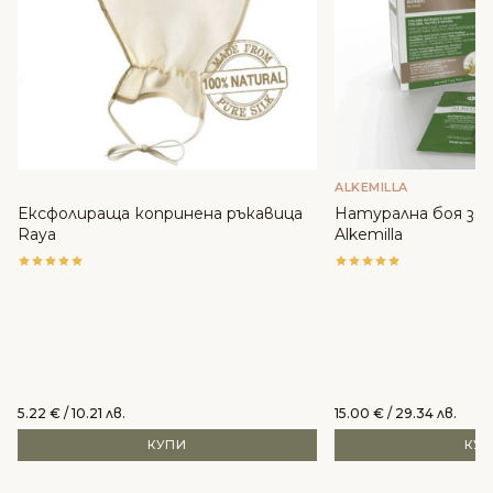
ALKEMILLA
Ексфолираща копринена ръкавица
Натурална боя за к
Raya
Alkemilla
5.22
€
/ 10.21 лв.
15.00
€
/ 29.34 лв.
КУПИ
КУ