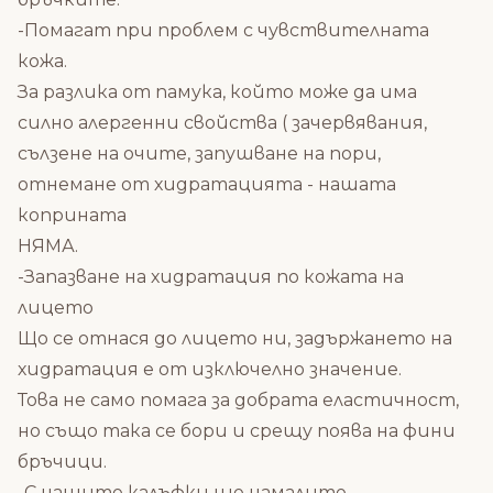
-Помагат при проблем с чувствителната
кожа.
За разлика от памука, който може да има
силно алергенни свойства ( зачервявания,
сълзене на очите, запушване на пори,
отнемане от хидратацията - нашата
коприната
НЯМА.
-Запазване на хидратация по кожата на
лицето
Що се отнася до лицето ни, задържането на
хидратация е от изключелно значение.
Това не само помага за добрата еластичност,
но също така се бори и срещу поява на фини
бръчици.
-С нашите калъфки ще намалите