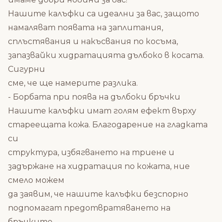
Нашите калъфки са идеални за вас, защото
намаляват появата на заплитания,
сплъстявания и накъсвания по косъма,
запазвайки хидратацията дълбоко в косата.
Сигурни
сме, че ще намерите разлика.
- Борбата при поява на дълбоки бръчки
Нашите калъфки имат голям ефект върху
стареещата кожа. Благодарение на гладката
си
структура, избягването на триене и
задържане на хидратация по кожата, ние
смело можем
да заявим, че нашите калъфки безспорно
подпомагат предотвратяването на
бръчките.