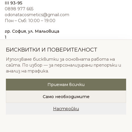
III 93-95
0898 977 665
odonatacosmetics@gmail.com
Пон – Съб: 10:00 – 19:00
гр. София, ул. Мальовица
1
0876 185 022
sales@odonatacosmetics.com
БИСКВИТКИ И ПОВЕРИТЕЛНОСТ
Пон – Съб: 10:00 – 19:30;
Използваме бисквитки за основната работа на
Нед: 11:00 – 18:00
сайта. По избор — за персонализирани препоръки и
анализ на трафика.
Приемам всички
© 2026 Одоната Козметикс ООД. Всички права
запазени.
Само необходимите
Политика за поверителност
Общи условия
Бисквитки
Настройки
Начало
Категории
Любими
Количка
Профил