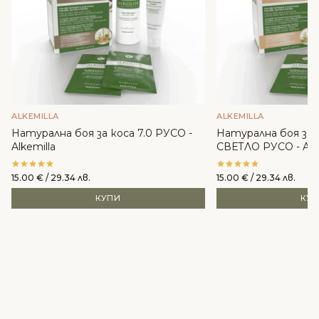
ALKEMILLA
ALKEMILLA
Натурална боя за коса 7.0 РУСО -
Натурална боя за 
Alkemilla
СВЕТЛО РУСО - Alke
15.00
€
/ 29.34 лв.
15.00
€
/ 29.34 лв.
КУПИ
КУ