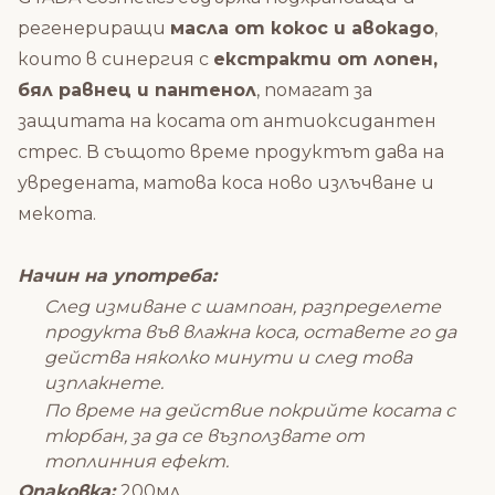
регенериращи
масла от кокос и авокадо
,
които в синергия с
екстракти от лопен,
бял равнец и пантенол
, помагат за
защитата на косата от антиоксидантен
стрес. В същото време продуктът дава на
увредената, матова коса ново излъчване и
мекота.
Начин на употреба:
След измиване с шампоан, разпределете
продукта във влажна коса, оставете го да
действа няколко минути и след това
изплакнете.
По време на действие покрийте косата с
тюрбан, за да се възползвате от
топлинния ефект.
Опаковка:
200мл.