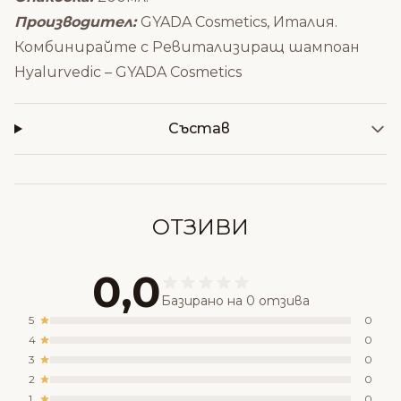
Производител:
GYADA Cosmetics, Италия.
Комбинирайте с
Ревитализиращ шампоан
Hyalurvedic – GYADA Cosmetics
Състав
ОТЗИВИ
0,0
Базирано на 0 отзива
5
0
4
0
3
0
2
0
1
0