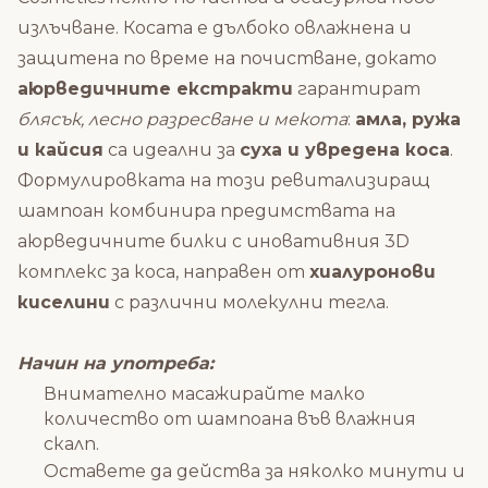
излъчване. Косата е дълбоко овлажнена и
защитена по време на почистване, докато
аюрведичните екстракти
гарантират
блясък, лесно разресване и мекота
:
амла, ружа
и кайсия
са идеални за
суха и увредена коса
.
Формулировката на този ревитализиращ
шампоан комбинира предимствата на
аюрведичните билки с иновативния 3D
комплекс за коса, направен от
хиалуронови
киселини
с различни молекулни тегла.
Начин на употреба:
Внимателно масажирайте малко
количество от шампоана във влажния
скалп.
Оставете да действа за няколко минути и