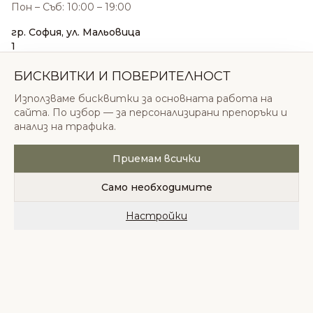
Пон – Съб: 10:00 – 19:00
гр. София, ул. Мальовица
1
0876 185 022
sales@odonatacosmetics.com
БИСКВИТКИ И ПОВЕРИТЕЛНОСТ
Пон – Съб: 10:00 – 19:30;
Използваме бисквитки за основната работа на
Нед: 11:00 – 18:00
сайта. По избор — за персонализирани препоръки и
анализ на трафика.
Приемам всички
© 2026 Одоната Козметикс ООД. Всички права
запазени.
Само необходимите
Политика за поверителност
Общи условия
Бисквитки
Настройки
Начало
Категории
Любими
Количка
Профил