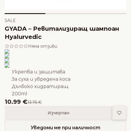
SALE
GYADA – Ревитализиращ шампоан
Hyalurvedic
Няма отзиви
Укрепва и защитава
За суха и увредена коса
Дълбоко хидратиращ
200ml
10.99 €
13.75 €
Доба
Изчерпан
Уведоми ме при наличност