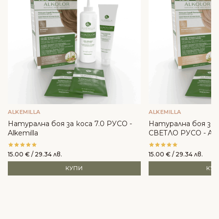
ALKEMILLA
ALKEMILLA
Натурална боя за коса 7.0 РУСО -
Натурална боя за 
Alkemilla
СВЕТЛО РУСО - Alke
15.00
€
/ 29.34 лв.
15.00
€
/ 29.34 лв.
КУПИ
КУ