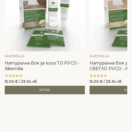
ALKEMILLA
ALKEMILLA
Натурална боя за коса 7.0 РУСО -
Натурална боя за 
Alkemilla
СВЕТЛО РУСО - Alke
15.00
€
/ 29.34 лв.
15.00
€
/ 29.34 лв.
КУПИ
КУ