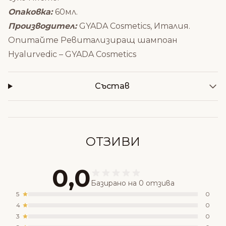
Опаковка:
60мл.
Производител:
GYADA Cosmetics, Италия.
Опитайте
Ревитализиращ шампоан
Hyalurvedic – GYADA Cosmetics
Състав
ОТЗИВИ
0,0
Базирано на 0 отзива
5
0
4
0
3
0