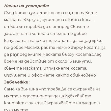
Начин на употреба:
След като измиете косата си, поставете
маската върху изсушената с кърпа коса -
отворът трябва да е отпред.Свалете
защитната лента и стегнете добре
качулката, така че топлината да се задържи
по-добре.Масажирайте нежно върху косата, за
да разпределите маската върху косата.След
време на действие от около 15 минути,
свалете маската, изплакнете косата,
изсушете и оформете както обикновено.
Забележки:
Само за външна употреба.Да се съхранява на
място, недостъпно за деца.Избягвайте
контакт с очите.Съхранявайте на хладно и
сухо място.