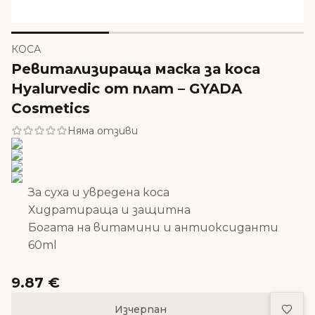
КОСА
Ревитализираща маска за коса
Hyalurvedic от плат – GYADA
Cosmetics
Няма отзиви
За суха и увредена коса
Хидратираща и защитна
Богата на витамини и антиоксиданти
60ml
9.87 €
Доба
Изчерпан