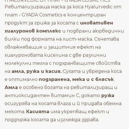
HYALURVEDIC ОТ ПЛАТ - GYADA COSMETICS
Ревитализираща маска за коса Hyalurvedic от
плат - GYADA Cosmetics е концентриран
продукт за грижа за косата с
иновативен
хиалуронов комплекс
и подбрани аюрведични
билки под формата на лист-маска. Съчетава
овлажняващия и защитния ефект на
хиалуроновата киселина с две различни
молекулни тегла с подхранващите свойства
на
амла, ружа и касия.
Сухата и увредена коса
е оптимално
подхранена, мека и с блясък
.
Амла
е особено богата на ревитализиращ и
антиоксидантен витамин С, докато
ружа
осигурява на косата влага и й придава обемна
мекота.
Касията
има укрепващ ефект и
поддържа косата да изглежда здрава.