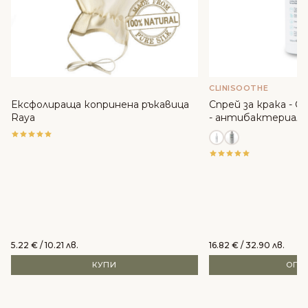
CLINISOOTHE
Ексфолираща копринена ръкавица
Спрей за крака - Cli
Raya
- антибактериале
5.22
€
/ 10.21 лв.
16.82
€
/ 32.90 лв.
КУПИ
ОПЦ