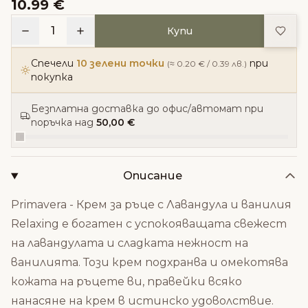
10.99 €
Доба
1
Купи
Спечели
10 зелени точки
при
(≈ 0.20 € / 0.39 лв.)
покупка
Безплатна доставка до офис/автомат при
поръчка над
50,00 €
Описание
Primavera - Крем за ръце с Лавандула и ванилия
Relaxing е богатен с успокояващата свежест
на лавандулата и сладката нежност на
ванилията. Този крем подхранва и омекотява
кожата на ръцете ви, правейки всяко
нанасяне на крем в истинско удоволствие.