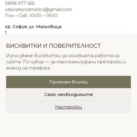
0898 977 665
odonatacosmetics@gmail.com
Пон – Съб: 10:00 – 19:00
гр. София, ул. Мальовица
1
0876 185 022
sales@odonatacosmetics.com
БИСКВИТКИ И ПОВЕРИТЕЛНОСТ
Пон – Съб: 10:00 – 19:30;
Използваме бисквитки за основната работа на
Нед: 11:00 – 18:00
сайта. По избор — за персонализирани препоръки и
анализ на трафика.
Приемам всички
© 2026 Одоната Козметикс ООД. Всички права
запазени.
Само необходимите
Политика за поверителност
Общи условия
Бисквитки
Настройки
Начало
Категории
Любими
Количка
Профил