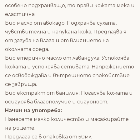
особено подхранващо, то прави кожата мека и
еластична.
Био масло от авокадо: Подхранва сухата,
чувствителна и напукана кожа, Предпазва я
от загуба на влага и от влиянието на
околната среда.
Био етерично масло от лавандула: Успокоява
кожата и успокоява сетивата. Напрежението
се освобождава и вътрешното спокойствие
се завръща.
Био екстракт от ванилия: Погасява кожата и
осигурява благополучие и сигурност.
Начин на употреба:
Нанесете малко количество и масажирайте
на ръцете.
Предлага се в опаковка от 50мл.