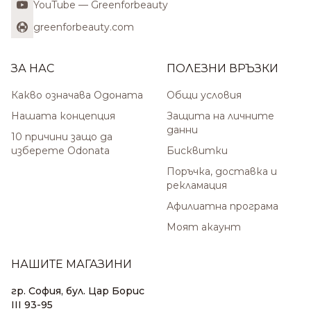
YouTube — Greenforbeauty
greenforbeauty.com
ЗА НАС
ПОЛЕЗНИ ВРЪЗКИ
Какво означава Одоната
Общи условия
Нашата концепция
Защита на личните
данни
10 причини защо да
изберете Odonata
Бисквитки
Поръчка, доставка и
рекламация
Афилиатна програма
Моят акаунт
НАШИТЕ МАГАЗИНИ
гр. София, бул. Цар Борис
III 93-95