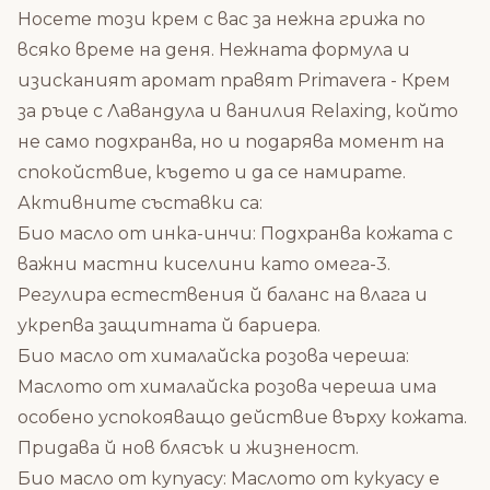
Носете този крем с вас за нежна грижа по
всяко време на деня. Нежната формула и
изисканият аромат правят Primavera - Крем
за ръце с Лавандула и ванилия Relaxing, който
не само подхранва, но и подарява момент на
спокойствие, където и да се намирате.
Активните съставки са:
Био масло от инка-инчи: Подхранва кожата с
важни мастни киселини като омега-3.
Регулира естествения й баланс на влага и
укрепва защитната й бариера.
Био масло от хималайска розова череша:
Маслото от хималайска розова череша има
особено успокояващо действие върху кожата.
Придава й нов блясък и жизненост.
Био масло от купуасу: Маслото от кукуасу е