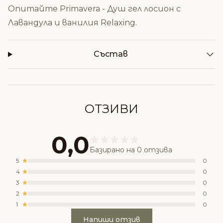
Опитайте
Primavera - Душ гел лосион с
Лавандула и ванилия Relaxing
.
Състав
ОТЗИВИ
0,0
Базирано на 0 отзива
5
0
4
0
3
0
2
0
1
0
Напиши отзив