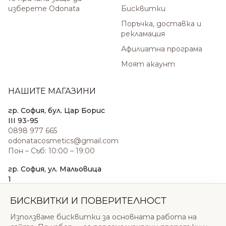
изберете Odonata
Бисквитки
Поръчка, доставка и
рекламация
Афилиатна програма
Моят акаунт
НАШИТЕ МАГАЗИНИ
гр. София, бул. Цар Борис
III 93-95
0898 977 665
odonatacosmetics@gmail.com
Пон – Съб: 10:00 – 19:00
гр. София, ул. Мальовица
1
0876 185 022
sales@odonatacosmetics.com
БИСКВИТКИ И ПОВЕРИТЕЛНОСТ
Пон – Съб: 10:00 – 19:30;
Използваме бисквитки за основната работа на
Нед: 11:00 – 18:00