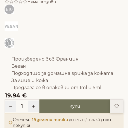
Няма отзиви
Произведено във Франция
Веган
Подходящо за домашна грижа за кожата
За лице и кожа
Предлага се в опаковки от 1ml и 5ml
19.94 €
Доба
1
Купи
Спечели
19 зелени точки
при
(≈ 0.38 € / 0.74 лв.)
покупка