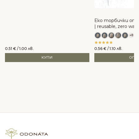
Еко торбички от 
| reusable, zero was
+8
0.51
€
/ 1.00 лв.
0.56
€
/ 1.10 лв.
КУПИ
ОПЦ