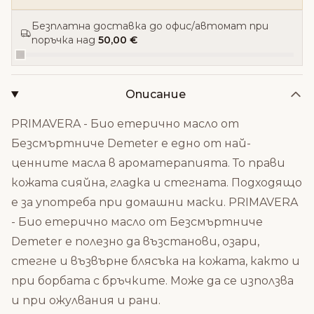
Безплатна доставка до офис/автомат при
поръчка над
50,00 €
Описание
PRIMAVERA - Био етерично масло от
Безсмъртниче Demeter е едно от най-
ценните масла в ароматерапията. То прави
кожата сияйна, гладка и стегната. Подходящо
е за употреба при домашни маски. PRIMAVERA
- Био етерично масло от Безсмъртниче
Demeter е полезно да възстанови, озари,
стегне и възвърне блясъка на кожата, както и
при борбата с бръчките. Може да се използва
и при ожулвания и рани.