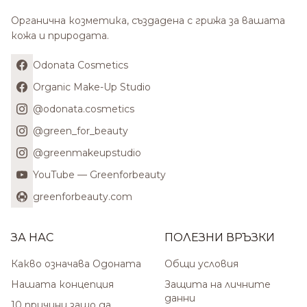
Органична козметика, създадена с грижа за вашата
кожа и природата.
Odonata Cosmetics
Organic Make-Up Studio
@odonata.cosmetics
@green_for_beauty
@greenmakeupstudio
YouTube — Greenforbeauty
greenforbeauty.com
ЗА НАС
ПОЛЕЗНИ ВРЪЗКИ
Какво означава Одоната
Общи условия
Нашата концепция
Защита на личните
данни
10 причини защо да