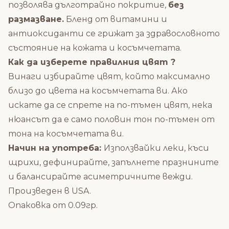
позволява дълготрайно покритие,
без
размазване.
Бленд от витамини и
антиоксиданти се грижат за здравословното
състояние на кожата и косъмчетата.
Как да изберете правилния цвят ?
Винаги избирайте цвят, който максимално
близо до цвета на косъмчетата ви. Ако
искате да се спрете на по-тъмен цвят, нека
нюансът да е само половин тон по-тъмен от
тона на косъмчетата ви.
Начин на употреба:
Използвайки леки, къси
щрихи, дефинирайте, запълнете празнините
и балансирайте асиметричните вежди.
Произведен в USA.
Опаковка от 0.09гр.