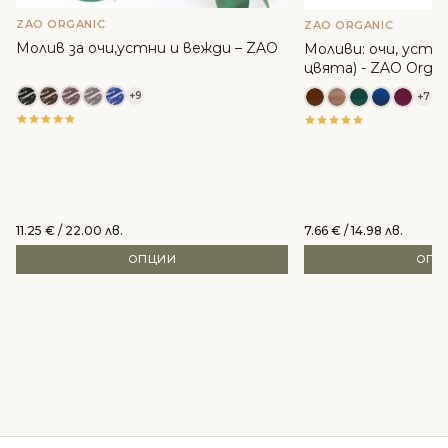
ZAO ORGANIC
ZAO ORGANIC
Молив за очи,устни и вежди – ZAO
Моливи: очи, устни
цвята) - ZAO Organ
+9
+7
11.25
€
/ 22.00 лв.
7.66
€
/ 14.98 лв.
ОПЦИИ
ОПЦ