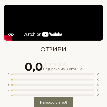
Състав
ОТЗИВИ
0,0
Базирано на 0 отзива
5
0
4
0
3
0
2
0
1
0
Напиши отзив