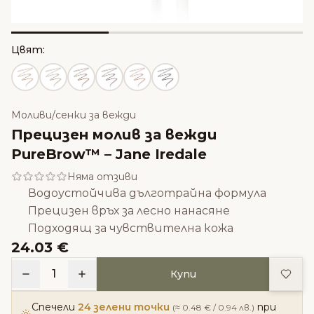
Цвят:
Моливи/сенки за вежди
Прецизен молив за вежди
PureBrow™ – Jane Iredale
Няма отзиви
Водоустойчива дълготрайна формула
Прецизен връх за лесно нанасяне
Подходящ за чувствителна кожа
24.03 €
Доба
1
Купи
Спечели
24 зелени точки
при
(≈ 0.48 € / 0.94 лв.)