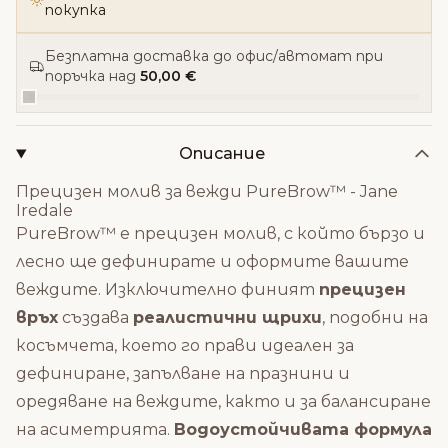
покупка
Безплатна доставка до офис/автомат при
поръчка над
50,00 €
Описание
Прецизен молив за вежди PureBrow™ - Jane
Iredale
PureBrow™ е прецизен молив, с който бързо и
лесно ще дефинирате и оформите вашите
веждите. Изключително финият
прецизен
връх
създава
реалистични щрихи
, подобни на
косъмчета, което го прави идеален за
дефиниране, запълване на празнини и
оредяване на веждите, както и за балансиране
на асиметрията.
Водоустойчивата формула