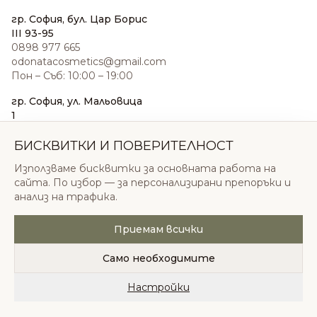
гр. София, бул. Цар Борис
III 93-95
0898 977 665
odonatacosmetics@gmail.com
Пон – Съб: 10:00 – 19:00
гр. София, ул. Мальовица
1
0876 185 022
sales@odonatacosmetics.com
БИСКВИТКИ И ПОВЕРИТЕЛНОСТ
Пон – Съб: 10:00 – 19:30;
Използваме бисквитки за основната работа на
Нед: 11:00 – 18:00
сайта. По избор — за персонализирани препоръки и
анализ на трафика.
Приемам всички
© 2026 Одоната Козметикс ООД. Всички права
запазени.
Само необходимите
Политика за поверителност
Общи условия
Бисквитки
Настройки
Начало
Категории
Любими
Количка
Профил