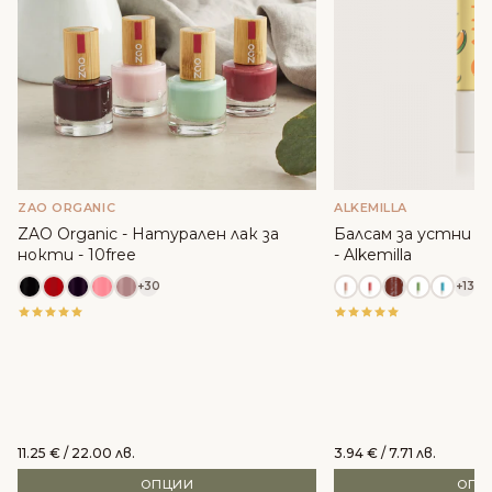
ZAO ORGANIC
ALKEMILLA
ZAO Organic - Натурален лак за
Балсам за устни с м
нокти - 10free
- Alkemilla
+30
+13
11.25
€
/ 22.00 лв.
3.94
€
/ 7.71 лв.
ОПЦИИ
ОПЦ