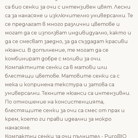
са био сенки за очи с интензивен цвят. Лесни
са за нанасяне и изключително универсални. Те
се предлагат в много различни цветове и
могат да се използват индивидуално, както и
да се смесват заедно, за да създадат красиви
нюанси. В допълнение, те могат да се
комбинират добре с моливи за очи.
Компактните сенки са в матови или
блестящи цветове. Матовите сенки са с
мека и копринена текстура и затова са
универсални. Техните нюанси са интензивни.
По отношение на консистенцията,
блестящите сенки за очи са смес от прах и
крем, което ги прави идеални за мокро
нанасяне.
Компактни сенки за очи пълнител - PuroBIO