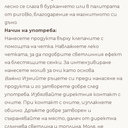
лесно се слага в бурканчето или в
палитрата
от puroBio
, благодарение на магнитното си
дъно.
Начин на употреба:
Нанесете продукта върху клепачите с
помощта на четка. Навлажнете леко
четката, за да подобрите светлинния ефект
на блестящите сенки. За интензивиране
нанесете молив за очи като основа.
Важно:
Измийте ръцете си преди нанасяне на
продукта и го затворете добре след
употреба. Избягвайте директния контакт с
очите. При контакт с очите, изплакнете
обилно. Дръжте добре затворен и
съхранявайте на място, далеч от директна
слънчева светлина и топлина. Моля, не