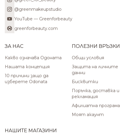
@greenmakeupstudio
YouTube — Greenforbeauty
greenforbeauty.com
ЗА НАС
ПОЛЕЗНИ ВРЪЗКИ
Какво означава Одоната
Общи условия
Нашата концепция
Защита на личните
данни
10 причини защо да
изберете Odonata
Бисквитки
Поръчка, доставка и
рекламация
Афилиатна програма
Моят акаунт
НАШИТЕ МАГАЗИНИ