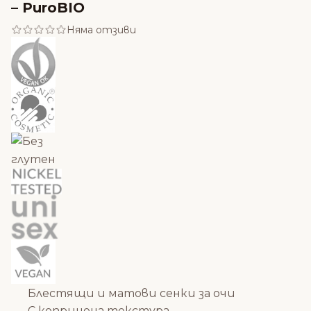
– PuroBIO
Няма отзиви
Блестящи и матови сенки за очи
С копринена текстура