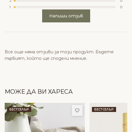
2
0
1
0
Напиши отзив
Все още няма отзиви за този продукт. Бъдете
първият, който ще сподели мнение.
МОЖЕ ДА ВИ ХАРЕСА
Добави в любими
БЕСТСЕЛЪР
БЕСТСЕЛЪР