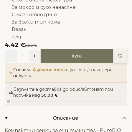
За мокро и сухо нанасяне
С магнитно дъно
За всеки тип кожа
Веган
2,5g
4.42 €
5.52 €
Доба
1
Купи
Спечели
4 зелени точки
при
(≈ 0.08 € / 0.16 лв.)
покупка
Безплатна доставка до офис/автомат при
поръчка над
50,00 €
Описание
Компактни сенки за очи пълнител - PuroBIO