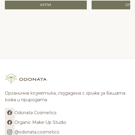
КУПИ
ОПЦ
Органична козметика, създадена с грижа за вашата
кожа и природата.
Odonata Cosmetics
Organic Make-Up Studio
@odonata.cosmetics