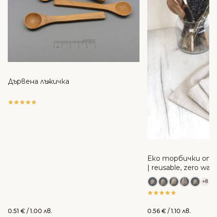
Дървена лъжичка
Еко торбички от 
| reusable, zero was
+8
0.51
€
/ 1.00 лв.
0.56
€
/ 1.10 лв.