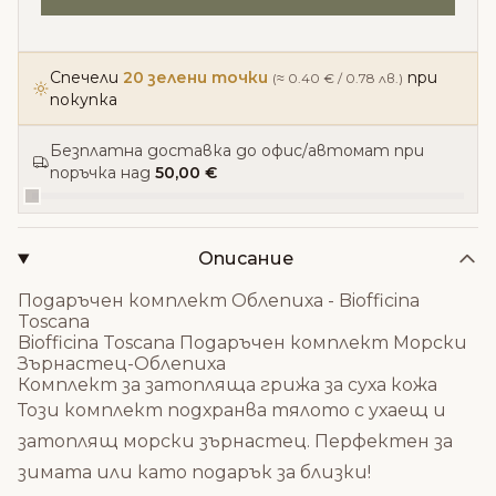
Спечели
20 зелени точки
при
(≈ 0.40 € / 0.78 лв.)
покупка
Безплатна доставка до офис/автомат при
поръчка над
50,00 €
Описание
Подаръчен комплект Облепиха - Biofficina
Toscana
Biofficina Toscana
Подаръчен комплект Морски
Зърнастец-Облепиха
Комплект за затопляща грижа за суха кожа
Този комплект подхранва тялото с ухаещ и
затоплящ морски зърнастец. Перфектен за
зимата или като подарък за близки!