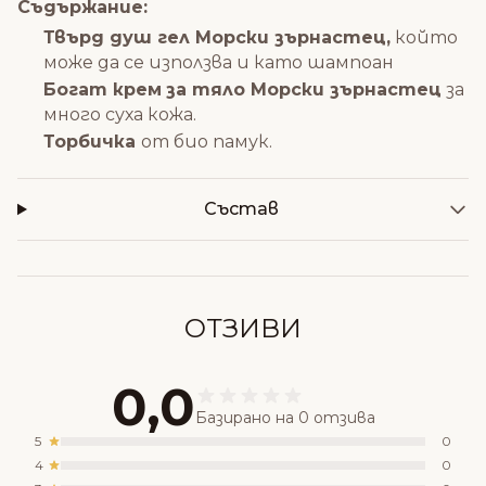
Съдържание:
Твърд душ гел Морски зърнастец,
който
може да се използва и като шампоан
Б
огат крем
за тяло Морски зърнастец
за
много суха кожа.
Торбичка
от био памук.
Състав
ОТЗИВИ
0,0
Базирано на 0 отзива
5
0
4
0