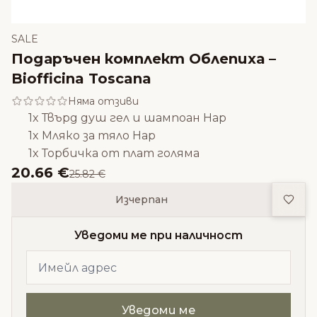
SALE
Подаръчен комплект Облепиха –
Biofficina Toscana
Няма отзиви
1x Твърд душ гел и шампоан Нар
1x Мляко за тяло Нар
1x Торбичка от плат голяма
20.66 €
25.82 €
Доба
Изчерпан
Уведоми ме при наличност