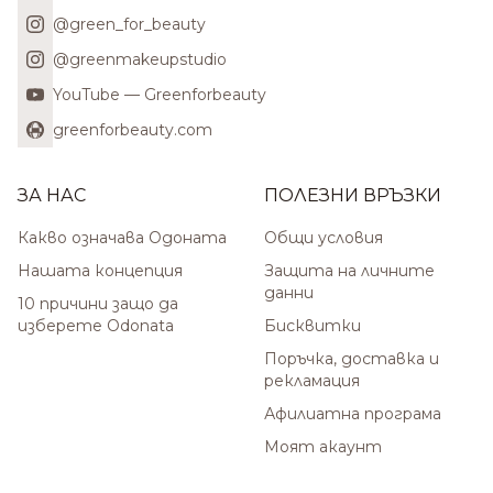
@green_for_beauty
@greenmakeupstudio
YouTube — Greenforbeauty
greenforbeauty.com
ЗА НАС
ПОЛЕЗНИ ВРЪЗКИ
Какво означава Одоната
Общи условия
Нашата концепция
Защита на личните
данни
10 причини защо да
изберете Odonata
Бисквитки
Поръчка, доставка и
рекламация
Афилиатна програма
Моят акаунт