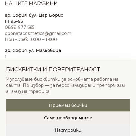
НАШИТЕ МАГАЗИНИ
гр. София, бул. Цар Борис
III 93-95
0898 977 665
odonatacosmetics@gmail.com
Пон – Съб: 10:00 – 19:00
гр. София, ул. Мальовица
1
0876 185 022
sales@odonatacosmetics.com
БИСКВИТКИ И ПОВЕРИТЕЛНОСТ
Пон – Съб: 10:00 – 19:30;
Използваме бисквитки за основната работа на
Нед: 11:00 – 18:00
сайта. По избор — за персонализирани препоръки и
анализ на трафика.
Приемам всички
© 2026 Одоната Козметикс ООД. Всички права
запазени.
Само необходимите
Политика за поверителност
Общи условия
Бисквитки
Настройки