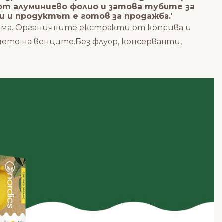
от алуминиево фолио и затова тубите за
ли и продуктът е готов за продажба.'
изма. Органичните екстракти от коприва и
нето на венците.Без флуор, консерванти,