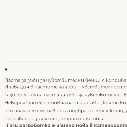
Паста за зъби за чувствителни венци с коприва и
Иновация в пастите за зъби! Чувствителността
Тази органична паста за зъби за чувствителни
Невероятно ефективна паста за зъби, която ви
останалите съставки са подбрани перфектно, за
направена изцяло от захарна тръстика!
„
Тази разработка е изцяло нова в категория