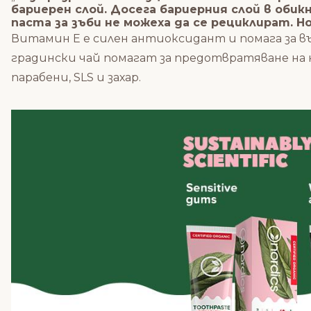
бариерен слой. Досега бариерния слой в об
паста за зъби не можеха да се рециклират. Н
Витамин Е е силен антиоксидант и помага за 
градински чай помагат за предотвратяване на н
парабени, SLS и захар.