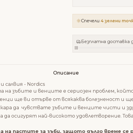
Спечели
4 зелени точ
Безплатна доставка д
Описание
 салвия - Nordics
 на зъбите и венците е сериозен проблем, който
 венци ще ви отърве от всякаква болезненост и щ
 кара да чувствате зъбите и венците чисти и здр
 да осигурят най-високото удовлетворение. Това 
та на пастите за зъби, защото дълго време се