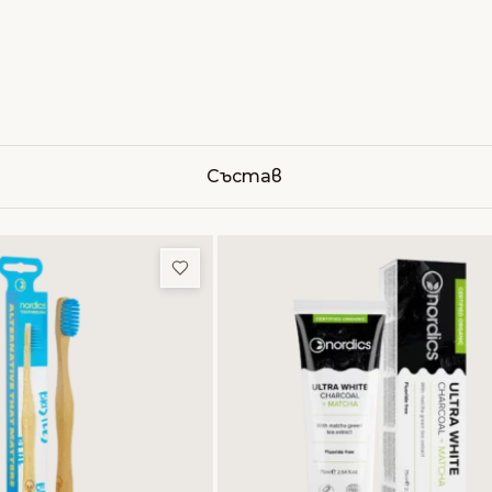
Състав
и
Добави в любими