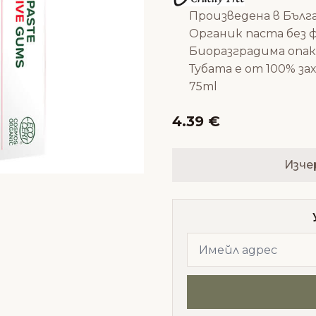
Произведена в Бълг
Органик паста без 
Биоразградима опак
Тубата е от 100% з
75ml
4.39 €
Изче