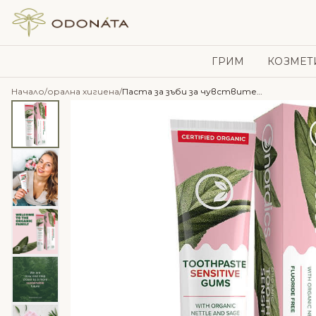
Skip to content
ГРИМ
КОЗМЕТ
Начало
/
орална хигиена
/
Паста за зъби за чувствителни венци с коприва и салвия – Nordics