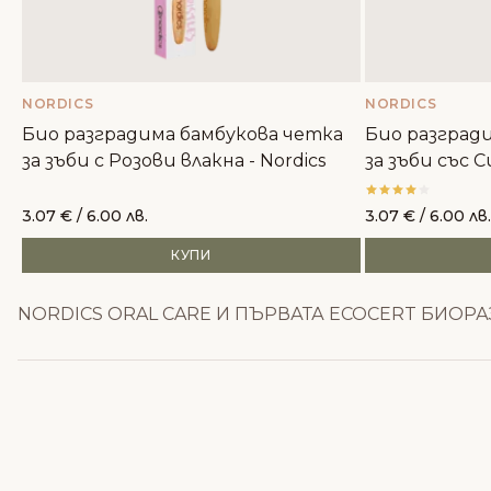
NORDICS
NORDICS
Био разградима бамбукова четка
Био разград
за зъби с Розови влакна - Nordics
за зъби със С
3.07
€
/ 6.00 лв.
3.07
€
/ 6.00 лв.
КУПИ
NORDICS ORAL CARE И ПЪРВАТА ECOCERT БИОРАЗ