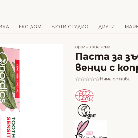
ИКА
ЕКО ДОМ
БЮТИ СТУДИО
ДРУГИ
МАР
орална хигиена
Паста за з
венци с коп
Няма отзиви