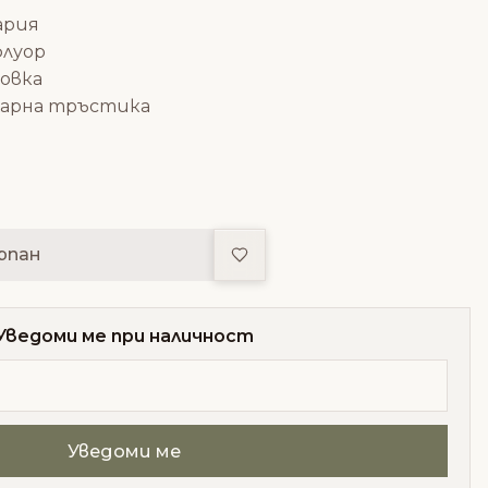
ария
флуор
овка
ахарна тръстика
Добави в любими
рпан
Уведоми ме при наличност