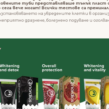
икновените туби представляваше тънък пласт 
о сега вече могат! Всички тестове са премина
възстановяването на увредените клетки в орган
еприятно дразнене, болезнено подуване и оголва