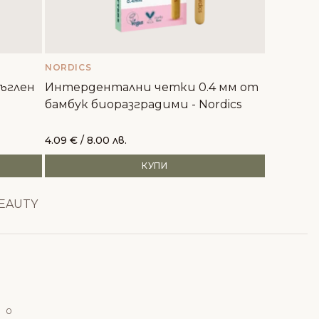
NORDICS
Въглен
Интердентални четки 0.4 мм от
бамбук биоразградими - Nordics
4.09
€
/ 8.00 лв.
КУПИ
BEAUTY
0