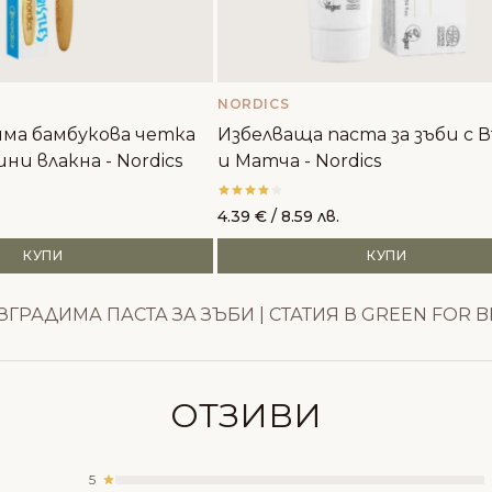
NORDICS
има бамбукова четка
Избелваща паста за зъби с 
ини влакна - Nordics
и Матча - Nordics
4.39
€
/ 8.59 лв.
КУПИ
КУПИ
ГРАДИМА ПАСТА ЗА ЗЪБИ | СТАТИЯ В GREEN FOR 
ОТЗИВИ
5