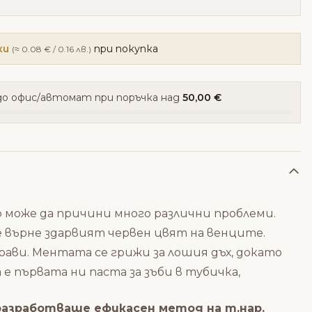
ки
при покупка
(≈ 0.08 € / 0.16 лв.)
о офис/автомат при поръчка над
50,00 €
 може да причини много различни проблеми.
е върне здарвият червен цвят на венците.
ави. Ментата се грижи за лошия дъх, докато
е първата ни паста за зъби в тубичка,
 разработваше ефикасен метод на т.нар.