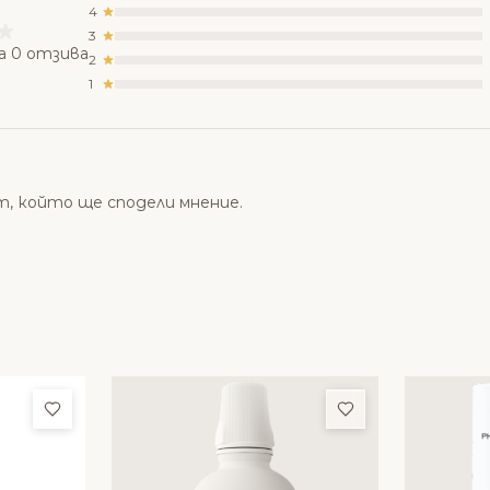
4
3
а 0 отзива
2
1
т, който ще сподели мнение.
Добави в любими
Добави в люби