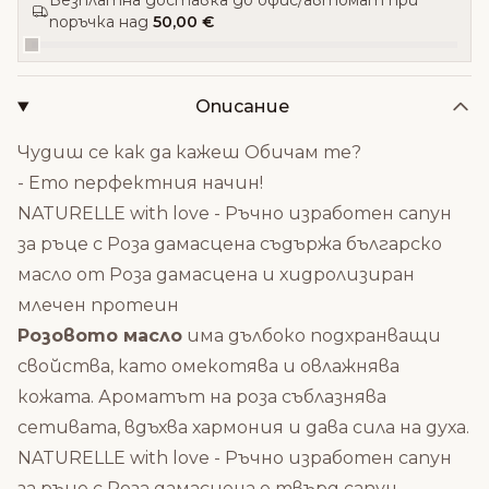
Безплатна доставка до офис/автомат при
поръчка над
50,00 €
Описание
Чудиш се как да кажеш Обичам те?
- Ето перфектния начин!
NATURELLE with love - Ръчно изработен сапун
за ръце с Роза дамасцена съдържа българско
масло от Роза дамасцена и хидролизиран
млечен протеин
Розовото масло
има дълбоко подхранващи
свойства, като омекотява и овлажнява
кожата. Ароматът на роза съблазнява
сетивата, вдъхва хармония и дава сила на духа.
NATURELLE with love - Ръчно изработен сапун
за ръце с Роза дамасцена е твърд сапун