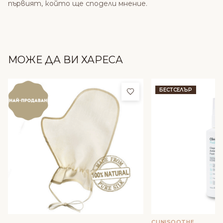
първият, който ще сподели мнение.
МОЖЕ ДА ВИ ХАРЕСА
Добави в любими
БЕСТСЕЛЪР
CLINISOOTHE