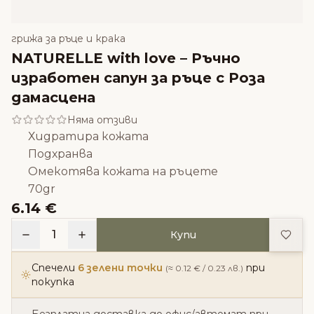
грижа за ръце и крака
NATURELLE with love – Ръчно
изработен сапун за ръце с Роза
дамасцена
Няма отзиви
Хидратира кожата
Подхранва
Омекотява кожата на ръцете
70gr
6.14 €
Доба
1
Купи
Спечели
6 зелени точки
при
(≈ 0.12 € / 0.23 лв.)
покупка