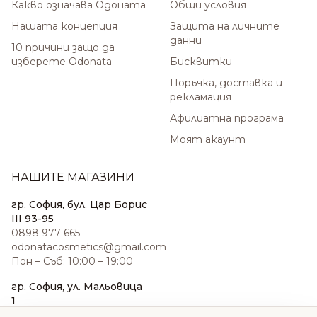
Какво означава Одоната
Общи условия
Нашата концепция
Защита на личните
данни
10 причини защо да
изберете Odonata
Бисквитки
Поръчка, доставка и
рекламация
Афилиатна програма
Моят акаунт
НАШИТЕ МАГАЗИНИ
гр. София, бул. Цар Борис
III 93-95
0898 977 665
odonatacosmetics@gmail.com
Пон – Съб: 10:00 – 19:00
гр. София, ул. Мальовица
1
0876 185 022