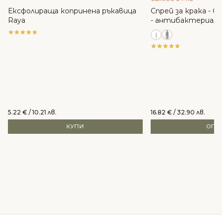
Ексфолираща копринена ръкавица
Спрей за крака - Cli
Raya
- антибактериале
5.22
€
/ 10.21 лв.
16.82
€
/ 32.90 лв.
КУПИ
ОПЦ