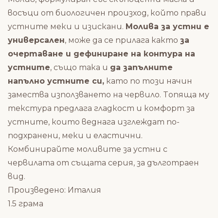
восъци от биологичен произход, който прави
устните меки и изискани.
Молива за устни е
у
ниверсален
, може да се прилага както
за
очертаване и дефиниране на контура на
устните
, също така и
да запълните
напълно устните си,
като по този начин
замества използването на червило. Tопяща му
текстура предлага гладкост и комфорт за
устните, които веднага изглеждат по-
подхранени, меки и еластични.
Комбинирайте моливите за устни с
червилата от същата серия
, за дълготраен
вид.
Произведено: Италия
1.5 грама