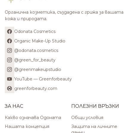
Органична козметика, създадена с грижа за вашата
кожа и природата.
Odonata Cosmetics
Organic Make-Up Studio
@odonata.cosmetics
@green_for_beauty
@greenmakeupstudio
YouTube — Greenforbeauty
greenforbeauty.com
ЗА НАС
ПОЛЕЗНИ ВРЪЗКИ
Какво означава Одоната
Общи условия
Нашата концепция
Защита на личните
данни