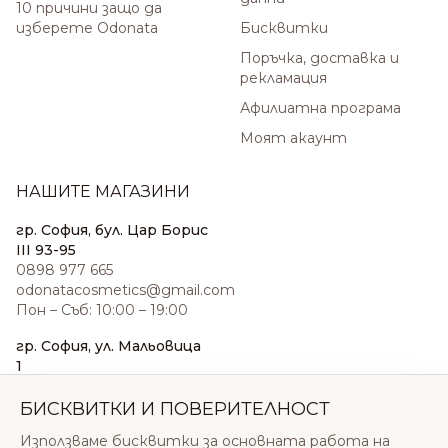
10 причини защо да
изберете Odonata
Бисквитки
Поръчка, доставка и
рекламация
Афилиатна програма
Моят акаунт
НАШИТЕ МАГАЗИНИ
гр. София, бул. Цар Борис
III 93-95
0898 977 665
odonatacosmetics@gmail.com
Пон – Съб: 10:00 – 19:00
гр. София, ул. Мальовица
1
0876 185 022
sales@odonatacosmetics.com
БИСКВИТКИ И ПОВЕРИТЕЛНОСТ
Пон – Съб: 10:00 – 19:30;
Използваме бисквитки за основната работа на
Нед: 11:00 – 18:00