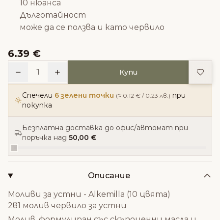
10 нюанса
Дълготайност
може да се ползва и като червило
6.39 €
Доба
1
Купи
Спечели
6 зелени точки
при
(≈ 0.12 € / 0.23 лв.)
покупка
Безплатна доставка до офис/автомат при
поръчка над
50,00 €
Описание
Моливи за устни - Alkemilla (10 цвята)
2в1 молив червило за устни
Молив, формулиран със скъпоценни масла и