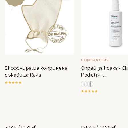
CLINISOOTHE
Ексфолираща копринена
Спрей за крака - Cli
ръкавица Raya
Podiatry -
антибактериале
5.22
€
/ 10.21 лв.
16.82
€
/ 32.90 лв.