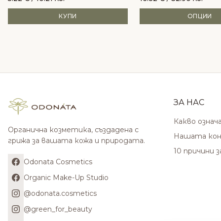
КУПИ
ОПЦИИ
ЗА НАС
Какво означ
Органична козметика, създадена с
Нашата кон
грижа за вашата кожа и природата.
10 причини 
Odonata Cosmetics
Organic Make-Up Studio
@odonata.cosmetics
@green_for_beauty