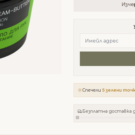
Изче
Спечели
5 зелени точ
Безплатна доставка д