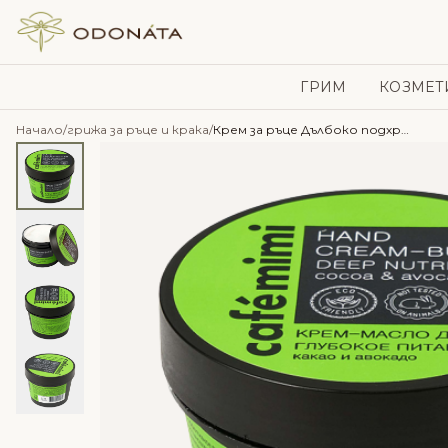
Skip to content
ГРИМ
КОЗМЕТ
Начало
/
грижа за ръце и крака
/
Крем за ръце Дълбоко подхранване – Café mimi