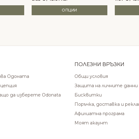
ОПЦИИ
ПОЛЕЗНИ ВРЪЗКИ
ава Одоната
Общи условия
цепция
Защита на личните данни
защо да изберете Odonata
Бисквитки
Поръчка, доставка и рекл
Афилиатна програма
Моят акаунт