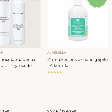
DE
ALKEMILLA
нтимна хигиена с
Интимен гел с чаено дърво
к - Phytocode
- Alkemilla
00 лв.
9.92
€
/ 19.40 лв.