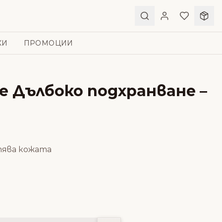
КИ
ПРОМОЦИИ
е Дълбоко подхранване –
тява кожата