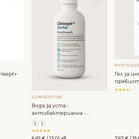
PHYTOCO
nisept+
Гел за и
пребиоти
н
CLINISOOTHE
Вода за уста -
антибактериална -
Clinisept+ Dental
6.65
€
/ 13.01 лв.
7.67
€
/ 15.