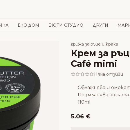
ИКА
ЕКО ДОМ
БЮТИ СТУДИО
ДРУГИ
МАР
грижа за ръце и крака
Крем за ръц
Café mimi
Няма отзиви
Овлажнява и омеко
Подмладява кожата
110ml
5.06 €