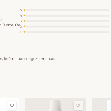
5
4
3
а 0 отзива
2
1
т, който ще сподели мнение.
Добави в любими
Добави в люби