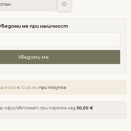
Добави в любими
рпан
Уведоми ме при наличност
ки
при покупка
(≈ 0.10 € / 0.20 лв.)
о офис/автомат при поръчка над
50,00 €