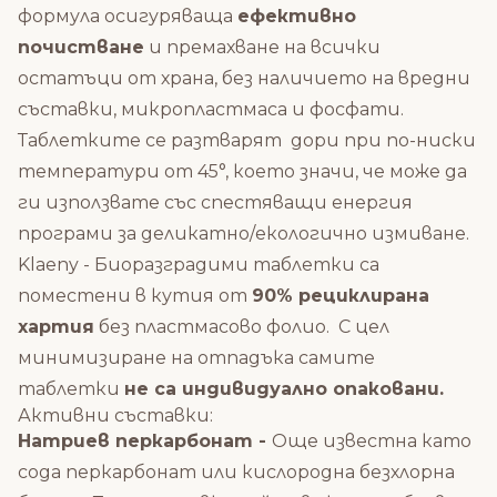
формула осигуряваща
ефективно
почистване
и премахване на всички
остатъци от храна, без наличието на вредни
съставки, микропластмаса и фосфати.
Таблетките се разтварят дори при по-ниски
температури от 45°, което значи, че може да
ги използвате със спестяващи енергия
програми за деликатно/екологично измиване.
Klaeny - Биоразградими таблетки са
поместени в кутия от
90% рециклирана
хартия
без пластмасово фолио. С цел
минимизиране на отпадъка самите
таблетки
не са индивидуално опаковани.
Активни съставки:
Натриев перкарбонат -
Oще известна като
сода перкарбонат или кислородна безхлорна