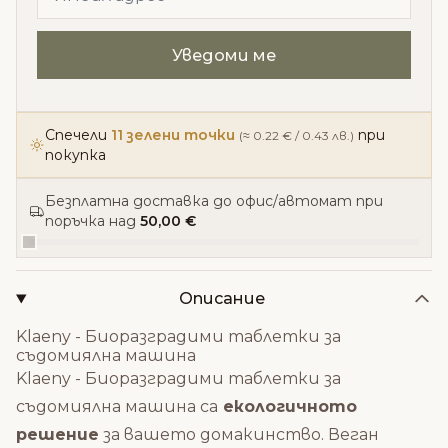
Спечели
11 зелени точки
при
(≈ 0.22 € / 0.43 лв.)
покупка
Безплатна доставка до офис/автомат при
поръчка над
50,00 €
Описание
Klaeny - Биоразградими таблетки за
съдомиялна машина
Klaeny - Биоразградими таблетки за
съдомиялна машина са
екологичното
решение
за вашето домакинство. Веган