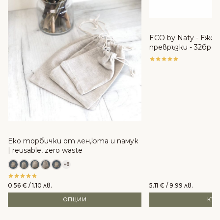
ECO by Naty - Еже
превръзки - 32бр
Еко торбички от лен,юта и памук
| reusable, zero waste
+8
0.56
€
/ 1.10 лв.
5.11
€
/ 9.99 лв.
ОПЦИИ
КУ