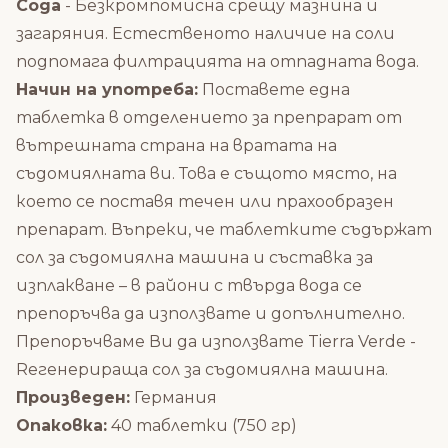
Сода
- Безкромпомисна срещу мазнина и
загаряния. Естественото наличие на соли
подпомага филтрацията на отпадната вода.
Начин на употреба:
Поставете една
таблетка в отделението за препрарат от
вътрешната страна на вратата на
съдомиялната ви. Това е същото място, на
което се поставя течен или прахообразен
препарат. Въпреки, че таблетките съдържат
сол за съдомиялна машина и съставка за
изплакване – в райони с твърда вода се
препоръчва да използвате и допълнително.
Препоръчваме Ви да използвате
Tierra Verde -
Rегенерираща сол за съдомиялна машина.
Произведен:
Германия
Опаковка:
40 таблетки (750 гр)