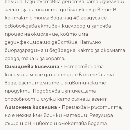
белина. Тази съставка действа като избелващ
агент, за да почисти до блясък съдовете. В
контакт с топла вода над 40 градуса се
освобождава активен кислород и започва
процес на окисление, който има
дезинфекциращо действие. Напълно
биоразградима и безвредна, както за околната
среда, така и за хората.
Силициева киселина -
Естествената
киселина може да се открие в питейната
вода, растителните и животинските
продукти. Подобрява изтичащата
способност и служи като съхнещ агент.
Лимонена киселина -
Премахва мръсотията,
но е нежна към всички материи. Регулира
също и pH нивото и омекотява водата.