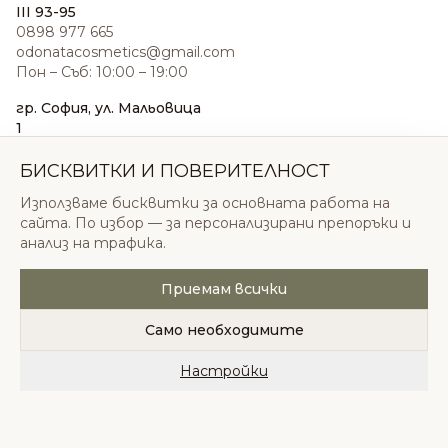
III 93-95
0898 977 665
odonatacosmetics@gmail.com
Пон – Съб: 10:00 – 19:00
гр. София, ул. Мальовица
1
0876 185 022
sales@odonatacosmetics.com
БИСКВИТКИ И ПОВЕРИТЕЛНОСТ
Пон – Съб: 10:00 – 19:30;
Използваме бисквитки за основната работа на
Нед: 11:00 – 18:00
сайта. По избор — за персонализирани препоръки и
анализ на трафика.
Приемам всички
© 2026 Одоната Козметикс ООД. Всички права
запазени.
Само необходимите
Политика за поверителност
Общи условия
Бисквитки
Настройки
Начало
Категории
Любими
Количка
Профил