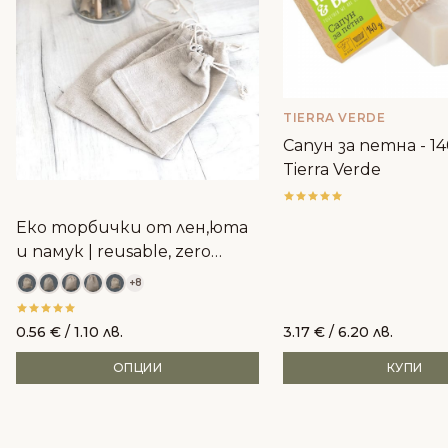
TIERRA VERDE
Сапун за петна - 14
Tierra Verde
Еко торбички от лен,юта
и памук | reusable, zero
waste
+8
0.56
€
/ 1.10 лв.
3.17
€
/ 6.20 лв.
ОПЦИИ
КУПИ