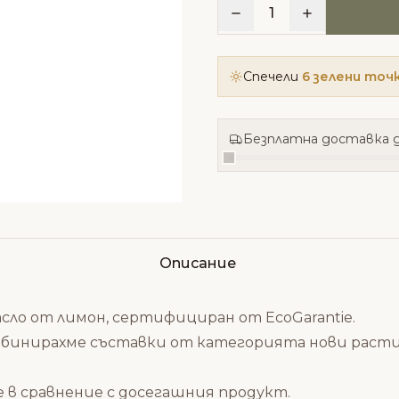
1
Спечели
6 зелени точ
Безплатна доставка д
Описание
масло от лимон, сертифициран от
EcoGarantie.
омбинирахме съставки от категорията нови рас
 в сравнение с досегашния продукт.