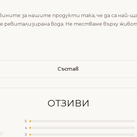
вините за нашите продукти така, че да са най-ща
 ревитализирана вода. Не тестваме върху живо
Състав
ОТЗИВИ
5
4
3