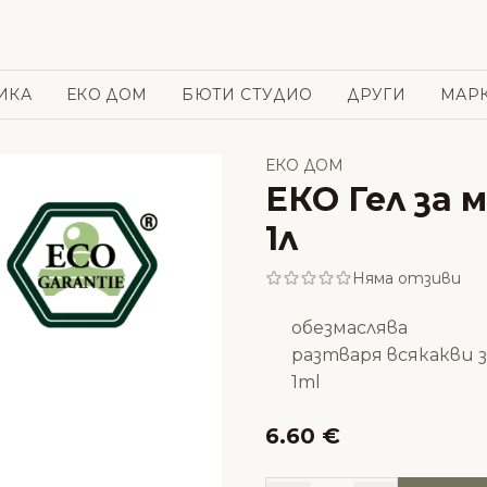
ИКА
ЕКО ДОМ
БЮТИ СТУДИО
ДРУГИ
МАР
ЕКО ДОМ
ЕКО Гел за 
1л
Няма отзиви
обезмаслява
разтваря всякакви 
1ml
6.60 €