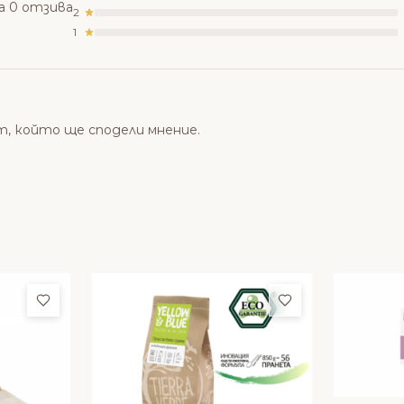
а 0 отзива
2
1
т, който ще сподели мнение.
Добави в любими
Добави в люби