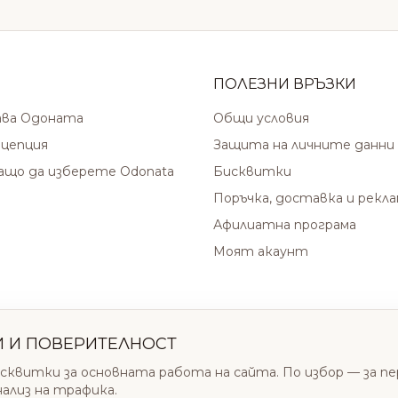
ПОЛЕЗНИ ВРЪЗКИ
ава Одоната
Общи условия
цепция
Защита на личните данни
защо да изберете Odonata
Бисквитки
Поръчка, доставка и рекл
Афилиатна програма
Моят акаунт
И И ПОВЕРИТЕЛНОСТ
сквитки за основната работа на сайта. По избор — за п
нализ на трафика.