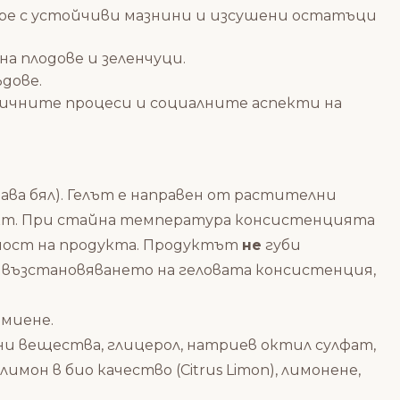
бре с устойчиви мазнини и изсушени остатъци
на плодове и зеленчуци.
дове.
гичните процеси и социалните аспекти на
ава бял). Гелът е направен от растителни
укт. При стайна температура консистенцията
лност на продукта. Продуктът
не
губи
и възстановяването на геловата консистенция,
 миене.
и вещества, глицерол, натриев октил сулфат,
мон в био качество (Citrus Limon), лимонене,