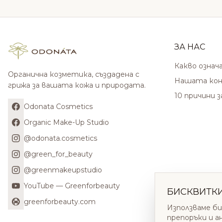
ЗА НАС
Какво означ
Органична козметика, създадена с
Нашата кон
грижа за вашата кожа и природата.
10 причини 
Odonata Cosmetics
Organic Make-Up Studio
@odonata.cosmetics
@green_for_beauty
@greenmakeupstudio
YouTube — Greenforbeauty
БИСКВИТК
greenforbeauty.com
Използваме би
препоръки и а