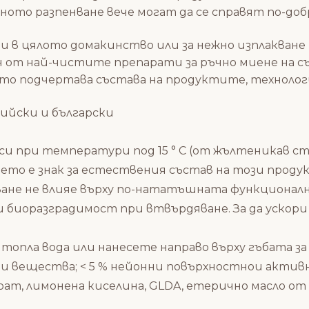
ото разпенване вече могат да се справят по-до
и в цялото домакинство или за нежно изплакване 
ин от най-чистите препарати за ръчно миене на съ
йто подчертава състава на продуктите, техноло
лийски и български
си при температури под 15 ° C (от жълтеникав ст
то е знак за естествения състав на този прод
ване не влияе върху по-нататъшната функциона
 биоразградимост при втвърдяване. За да ускор
топла вода или нанесете направо върху гъбата за
и вещества; < 5 % нейонни повърхностнои активн
ат, лимонена киселина, GLDA, етерично масло от ли