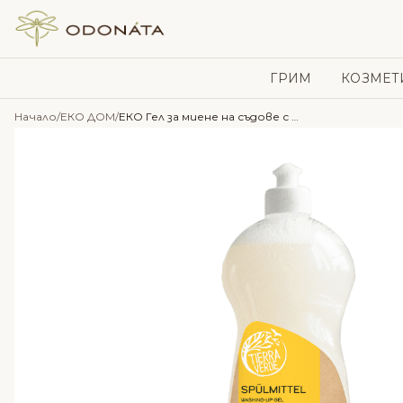
Skip to content
ГРИМ
КОЗМЕТ
Начало
/
ЕКО ДОМ
/
ЕКО Гел за миене на съдове с лимон – 1л