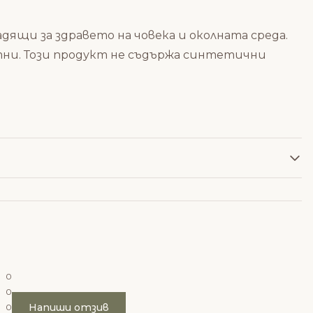
дящи за здравето на човека и околната среда.
тни. Този продукт не съдържа синтетични
0
0
Напиши отзив
0