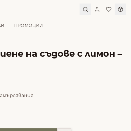
КИ
ПРОМОЦИИ
миене на съдове с лимон –
замърсявания