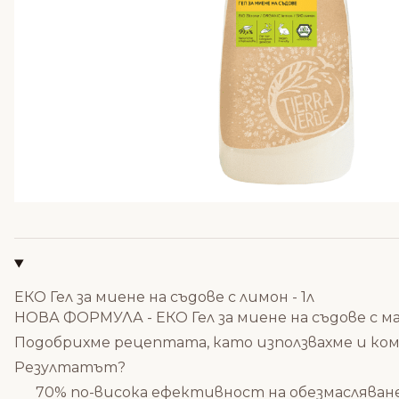
ЕКО Гел за миене на съдове с лимон - 1л
НОВА ФОРМУЛА - ЕКО Гел за миене на съдове с 
Подобрихме рецептата, като използвахме и к
Резултатът?
70% по-висока ефективност на обезмасляване