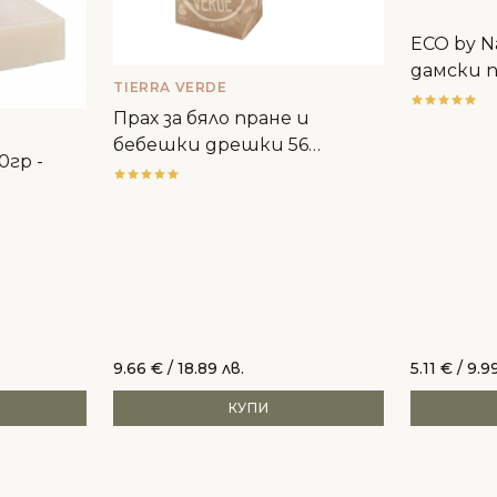
ECO by N
дамски п
TIERRA VERDE
Прах за бяло пране и
бебешки дрешки 56
0гр -
пранета - Tierra Verde
9.66
€
/ 18.89 лв.
5.11
€
/ 9.99
КУПИ