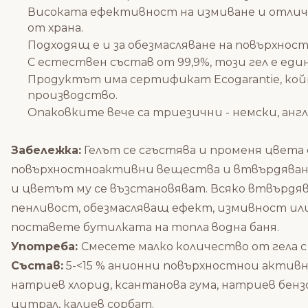
Високата ефективност на измиване и отличн
от храна.
Подходящ е и за обезмасляване на повърхност
С естествен състав от 99,9%, този гел е ед
Продуктът има сертификат Ecogarantie, ко
производство.
Опаковките вече са триезични - немски, анг
Забележка:
Гелът се сгъстява и променя цвета 
повърхностноактивни вещества и втвърдяване
и цветът му се възстановяват. Всяко втвърдя
пенливост, обезмасляващ ефект, измивност или
поставете бутилката на топла водна баня.
Употреба:
Смесете малко количество от гела с 
Състав:
5-<15 % анионни повърхностнои активн
натриев хлорид, ксантанова гума, натриев бензо
цитрал, калиев сорбат.