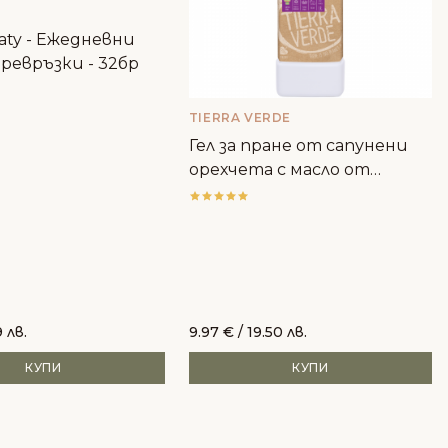
aty - Ежедневни
ревръзки - 32бр
TIERRA VERDE
Гел за пране от сапунени
орехчета с масло от
лавандула - Tierra Verde
 лв.
9.97
€
/ 19.50 лв.
КУПИ
КУПИ