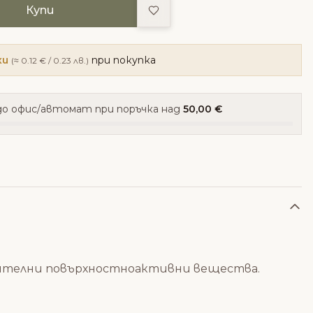
Добави в любими
Купи
ки
при покупка
(≈ 0.12 € / 0.23 лв.)
о офис/автомат при поръчка над
50,00 €
тителни повърхностноактивни вещества.