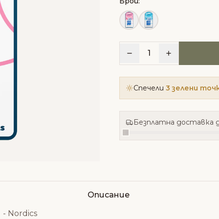
Брой:
1
Спечели
3 зелени точ
Безплатна доставка д
Описание
 Nordics