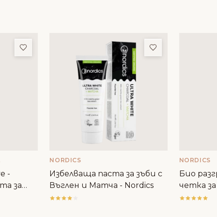
Добави в любими
Добави в люби
E
NORDICS
NORDICS
e -
Избелваща паста за зъби с
Био разг
та за
Въглен и Матча - Nordics
четка за
а
лек избе
Nordics