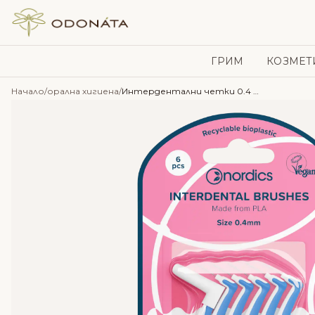
Skip to content
ГРИМ
КОЗМЕТ
Начало
/
орална хигиена
/
Интердентални четки 0.4 мм от биопластмаса – Nordics