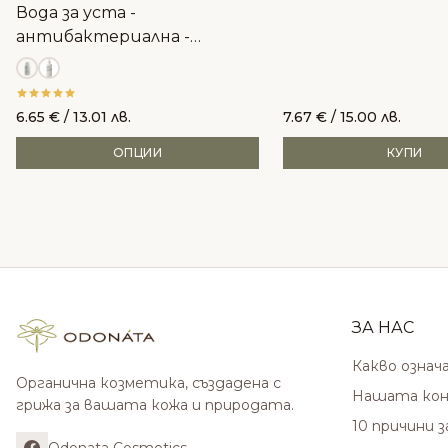
Вода за уста -
антибактериална -
Clinisepet+ Dental
6.65
€
/ 13.01 лв.
7.67
€
/ 15.00 лв.
ОПЦИИ
КУПИ
ЗА НАС
Какво означ
Органична козметика, създадена с
Нашата кон
грижа за вашата кожа и природата.
10 причини 