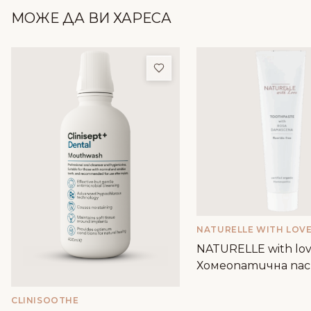
МОЖЕ ДА ВИ ХАРЕСА
Добави в любими
NATURELLE WITH LOV
NATURELLE with lov
Хомеопатична пас
зъби с вода от Роз
дамасцена
CLINISOOTHE