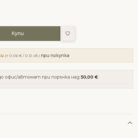
Добави в любими
Купи
ки
при покупка
(≈ 0.06 € / 0.12 лв.)
о офис/автомат при поръчка над
50,00 €