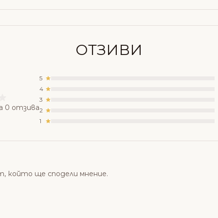
ОТЗИВИ
5
4
3
а 0 отзива
2
1
т, който ще сподели мнение.