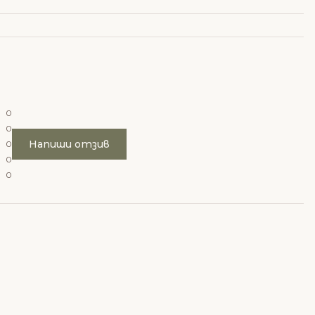
0
0
Напиши отзив
0
0
0