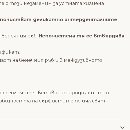
те с този незаменим за устната хигиена
почистват деликатно интерденталните
а венечния ръб.
Непочистена тя се втвърдява
ификат.
 част на венечния ръб и в междузъбното
една от големите световни природозащитни
 общността на сърфистите по цял свят -