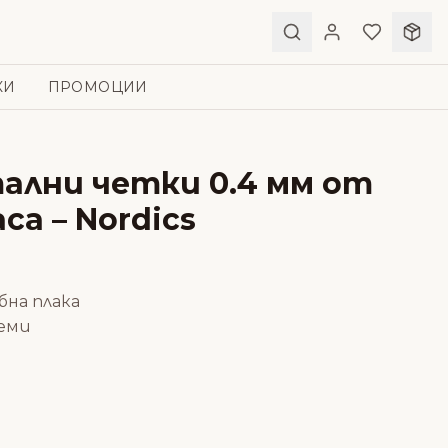
КИ
ПРОМОЦИИ
лни четки 0.4 мм от
а – Nordics
бна плака
еми