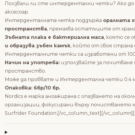
Ползвали ли сте интердентални четки? Ако до с
аксесоар.
Интерденталната четка поддържа
оралната 
пространства
, премахва остатъците от храна
Зъбната плака е бактериална маса
, която се 
и образува зъбен камък
, който от своя страна
Интерденталните четки са изработени от 100%
Начин на употреба:
използвайте за почитване н
пространство.
Може да пробвате и
Интердентална четки 0.4 
Опаковка: 6бр/10 бр.
Nordics е марка ангажирана с опазването на ок
организации, фокусирани върху почистването 
Surfrider Foundation.[/vc_column_text][/vc_column][