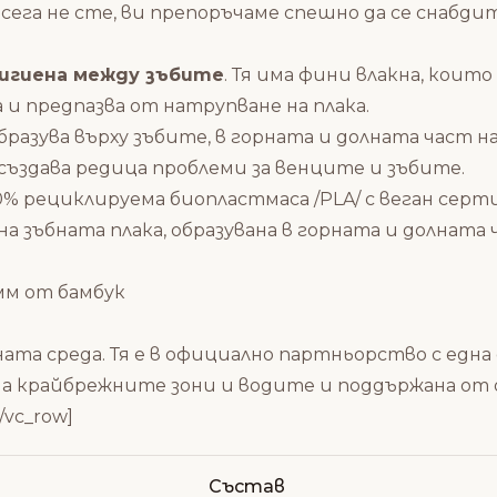
ега не сте, ви препоръчаме спешно да се снабди
хигиена между зъбите
. Тя има фини влакна, които
 и предпазва от натрупване на плака.
образува върху зъбите, в горната и долната част н
 създава редица проблеми за венците и зъбите.
 рециклируема биопластмаса /PLA/ с веган серт
а зъбната плака, образувана в горната и долната
мм от бамбук
олната среда. Тя е в официално партньорство с 
на крайбрежните зони и водите и поддържана от
/vc_row]
Състав