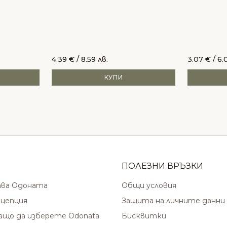
4.39
€
/ 8.59 лв.
3.07
€
/ 6.
КУПИ
ПОЛЕЗНИ ВРЪЗКИ
ава Одоната
Общи условия
цепция
Защита на личните данни
защо да изберете Odonata
Бисквитки