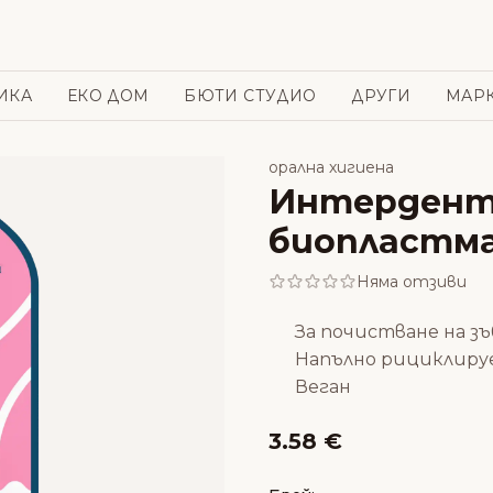
ИКА
ЕКО ДОМ
БЮТИ СТУДИО
ДРУГИ
МАР
орална хигиена
Интердента
биопластмас
Няма отзиви
За почистване на зъ
Напълно рициклиру
Веган
3.58 €