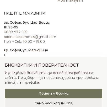
Моят акаунт
НАШИТЕ МАГАЗИНИ
гр. София, бул. Цар Борис
III 93-95
0898 977 665
odonatacosmetics@gmail.com
Пон – Съб: 10:00 – 19:00
гр. София, ул. Мальовица
1
0876 185 022
sales@odonatacosmetics.com
БИСКВИТКИ И ПОВЕРИТЕЛНОСТ
Пон – Съб: 10:00 – 19:30;
Използваме бисквитки за основната работа на
Нед: 11:00 – 18:00
сайта. По избор — за персонализирани препоръки и
анализ на трафика.
Приемам всички
© 2026 Одоната Козметикс ООД. Всички права
запазени.
Само необходимите
Политика за поверителност
Общи условия