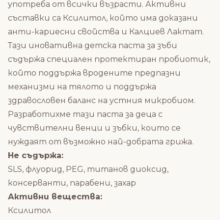
употреба от всички възрасти. Активни
съставки са Ксилитол, който има доказани
анти-кариесни свойства и Калциев Лактат.
Тази иновативна детска паста за зъби
съдържа специален протектиран пробиотик,
който поддържа вродените предпазни
механизми на тялото и поддържа
здравословен баланс на устния микробиом.
Разработихме тази паста за деца с
чувствителни венци и зъбки, които се
нуждаят от възможно най-добрата грижа.
Не съдържа:
SLS, флуорид, PEG, титанов диоксид,
консерванти, парабени, захар
Активни вещества:
Ксилитол