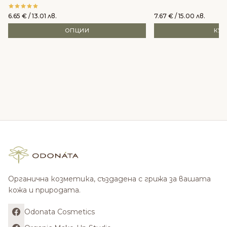
6.65
€
/ 13.01 лв.
7.67
€
/ 15.00 лв.
ОПЦИИ
КУ
Органична козметика, създадена с грижа за вашата
кожа и природата.
Odonata Cosmetics