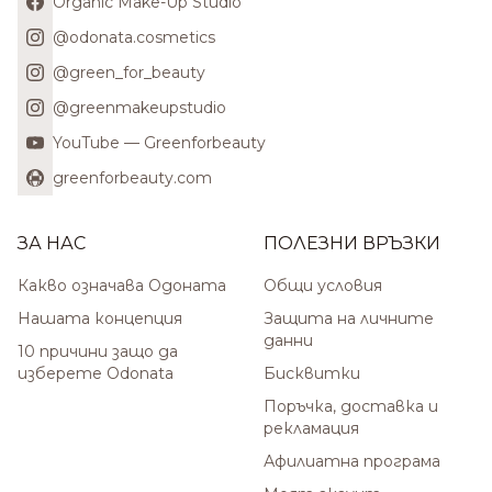
Organic Make-Up Studio
@odonata.cosmetics
@green_for_beauty
@greenmakeupstudio
YouTube — Greenforbeauty
greenforbeauty.com
ЗА НАС
ПОЛЕЗНИ ВРЪЗКИ
Какво означава Одоната
Общи условия
Нашата концепция
Защита на личните
данни
10 причини защо да
изберете Odonata
Бисквитки
Поръчка, доставка и
рекламация
Афилиатна програма