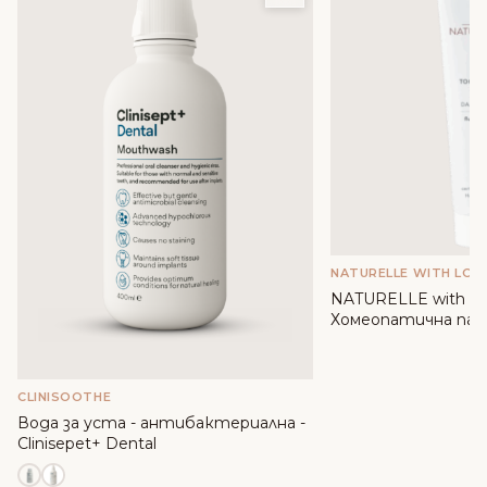
NATURELLE WITH LOV
NATURELLE with lov
Хомеопатична паст
вода от Роза дама
CLINISOOTHE
Вода за уста - антибактериална -
Clinisepet+ Dental