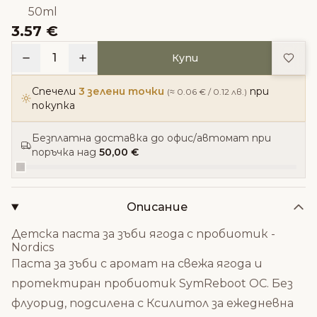
50ml
3.57 €
Доба
1
Купи
Спечели
3 зелени точки
при
(≈ 0.06 € / 0.12 лв.)
покупка
Безплатна доставка до офис/автомат при
поръчка над
50,00 €
Описание
Детска паста за зъби ягода с пробиотик -
Nordics
Паста за зъби с аромат на свежа ягода и
протектиран пробиотик SymReboot OC. Без
флуорид, подсилена с Ксилитол за ежедневна