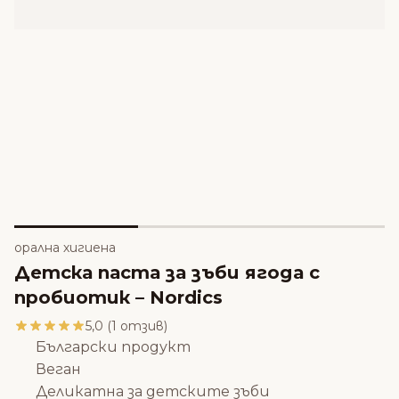
орална хигиена
Детска паста за зъби ягода с
пробиотик – Nordics
5,0 (1 отзив)
Български продукт
Веган
Деликатна за детските зъби