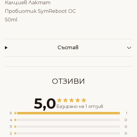
Калциев Лактат
Пробиотик SymReboot OC
50ml
Състав
ОТЗИВИ
5,0
Базирано на 1 отзив
5
1
4
0
3
0
2
0