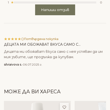
1
0
Напиши отзив
Потвърдена покупка
ДЕЦАТА МИ ОБОЖАВАТ ВКУСА САМО С...
Децата ми обожават вкуса само с нея успявам да им
мия зъбите, ще продължа да купувам.
silviaivova s.
•
06.07.2025 г.
МОЖЕ ДА ВИ ХАРЕСА
Добави в любими