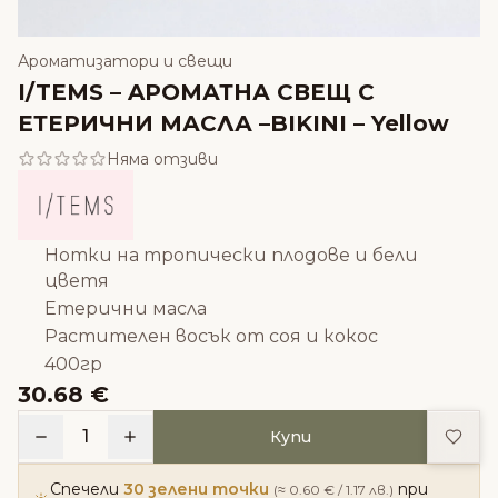
Ароматизатори и свещи
I/TEMS – AРОМАТНА СВЕЩ С
ЕТЕРИЧНИ МАСЛА –BIKINI – Yellow
Няма отзиви
Нотки на тропически плодове и бели
цветя
Етерични масла
Растителен восък от соя и кокос
400гр
30.68 €
Доба
1
Купи
Спечели
30 зелени точки
при
(≈ 0.60 € / 1.17 лв.)