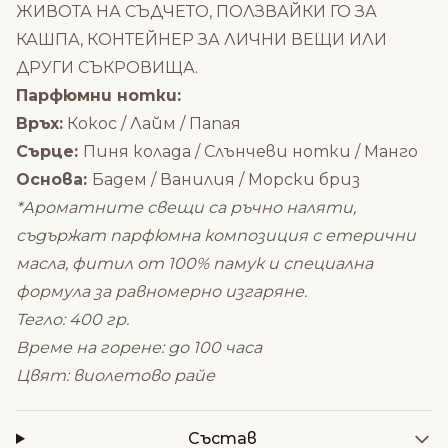
ЖИВОТА НА СЪДЧЕТО, ПОЛЗВАЙКИ ГО ЗА
КАШПА, КОНТЕЙНЕР ЗА ЛИЧНИ ВЕЩИ ИЛИ
ДРУГИ СЪКРОВИЩА.
Парфюмни нотки:
Връх:
Кокос / Лайм / Папая
Сърце:
Пиня колада / Слънчеви нотки / Манго
Основа:
Бадем / Ванилия / Морски бриз
*Ароматните свещи са ръчно наляти,
съдържат парфюмна композиция с етерични
масла, фитил от 100% памук и специална
формула за равномерно изгаряне.
Тегло: 400 гр.
Време на горене: до 100 часа
Цвят: виолетово райе
Състав