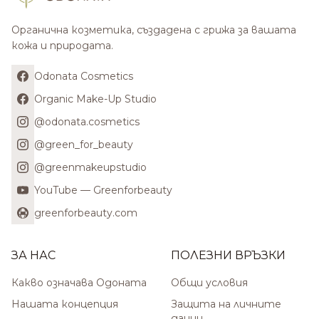
Органична козметика, създадена с грижа за вашата
кожа и природата.
Odonata Cosmetics
Organic Make-Up Studio
@odonata.cosmetics
@green_for_beauty
@greenmakeupstudio
YouTube — Greenforbeauty
greenforbeauty.com
ЗА НАС
ПОЛЕЗНИ ВРЪЗКИ
Какво означава Одоната
Общи условия
Нашата концепция
Защита на личните
данни