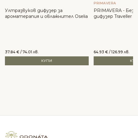
PRIMAVERA
Ултразвуков дифузер за
PRIMAVERA - Безж
ароматерапия и овлажнител Oselia
дифузер Traveller
37.84
€
/ 74.01 лв.
64.93
€
/ 126.99 лв.
КУПИ
КУ