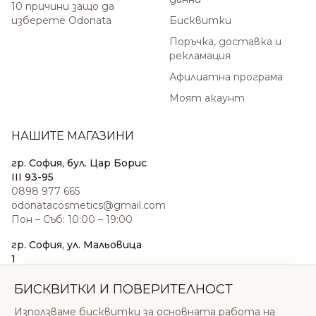
10 причини защо да
изберете Odonata
Бисквитки
Поръчка, доставка и
рекламация
Афилиатна програма
Моят акаунт
НАШИТЕ МАГАЗИНИ
гр. София, бул. Цар Борис
III 93-95
0898 977 665
odonatacosmetics@gmail.com
Пон – Съб: 10:00 – 19:00
гр. София, ул. Мальовица
1
0876 185 022
sales@odonatacosmetics.com
БИСКВИТКИ И ПОВЕРИТЕЛНОСТ
Пон – Съб: 10:00 – 19:30;
Използваме бисквитки за основната работа на
Нед: 11:00 – 18:00