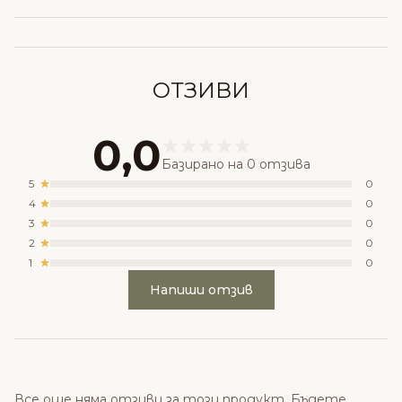
ОТЗИВИ
0,0
Базирано на 0 отзива
5
0
4
0
3
0
2
0
1
0
Напиши отзив
Все още няма отзиви за този продукт. Бъдете