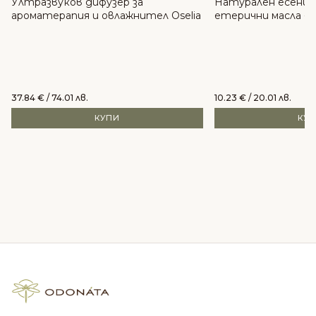
Ултразвуков дифузер за
Натурален есенциа
ароматерапия и овлажнител Oselia
етерични масла - 
и грейпфрут -BUL
37.84
€
/ 74.01 лв.
10.23
€
/ 20.01 лв.
КУПИ
КУ