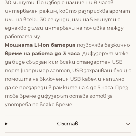
30 минути. По избор е наличен и 8-часов
интервален режим, който разпръсква аромат
или на всеки 30 секунди, или на 5 минути с
еднакво дълги интервали на почивка между
работата му.
Мощната Li-Ion батерия
позволява безжично
време на работа до 3 часа
. Дифузерът може
да бъде свързан към всеки стандартен USB
порт (например лаптоп, USB захранващ блок) с
помощта на включения USB кабел и напълно
да се презареди в рамките на 4 до 5 часа. През
това време дифузерът остава готов за
употреба по всяко време.
Състав