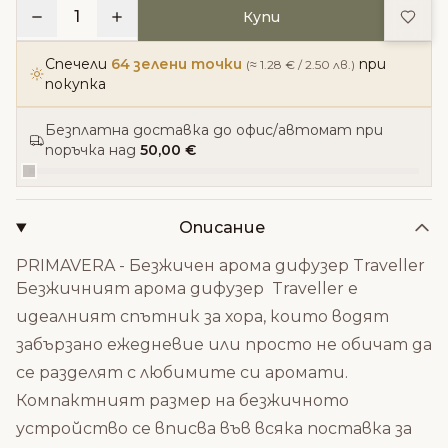
Доба
1
Купи
Спечели
64 зелени точки
при
(≈ 1.28 € / 2.50 лв.)
покупка
Безплатна доставка до офис/автомат при
поръчка над
50,00 €
Описание
PRIMAVERA - Безжичен арома дифузер Traveller
Безжичният арома дифузер Traveller е
идеалният спътник за хора, които водят
забързано ежедневие или просто не oбичат да
се разделят с любимите си аромати.
Компактният размер на безжичното
устройство се вписва във всяка поставка за