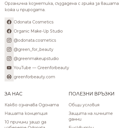
Органична козметика, създадена с грижа за вашата
кожа и природата.
Odonata Cosmetics
Organic Make-Up Studio
@odonata.cosmetics
@green_for_beauty
@greenmakeupstudio
YouTube — Greenforbeauty
greenforbeauty.com
ЗА НАС
ПОЛЕЗНИ ВРЪЗКИ
Какво означава Одоната
Общи условия
Нашата концепция
Защита на личните
данни
10 причини защо да
изберете Odonata
Бисквитки