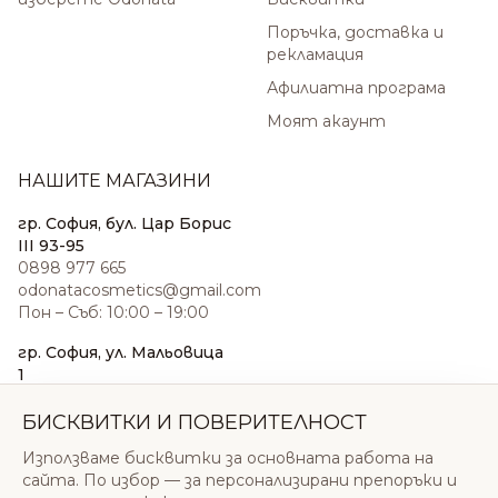
Поръчка, доставка и
рекламация
Афилиатна програма
Моят акаунт
НАШИТЕ МАГАЗИНИ
гр. София, бул. Цар Борис
III 93-95
0898 977 665
odonatacosmetics@gmail.com
Пон – Съб: 10:00 – 19:00
гр. София, ул. Мальовица
1
0876 185 022
sales@odonatacosmetics.com
БИСКВИТКИ И ПОВЕРИТЕЛНОСТ
Пон – Съб: 10:00 – 19:30;
Използваме бисквитки за основната работа на
Нед: 11:00 – 18:00
сайта. По избор — за персонализирани препоръки и