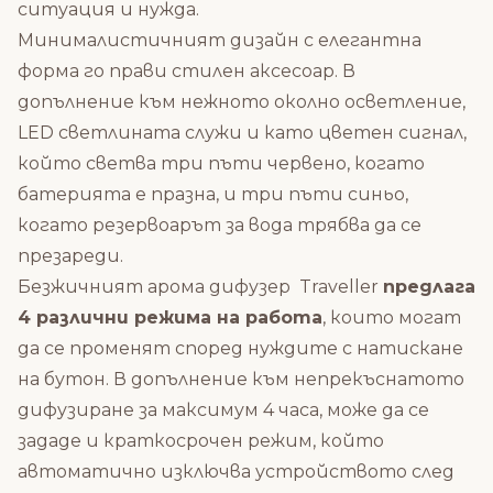
ситуация и нужда.
Минималистичният дизайн с елегантна
форма го прави стилен аксесоар. В
допълнение към нежното околно осветление,
LED светлината служи и като цветен сигнал,
който светва три пъти червено, когато
батерията е празна, и три пъти синьо,
когато резервоарът за вода трябва да се
презареди.
Безжичният арома дифузер Traveller
предлага
4 различни режима на работа
, които могат
да се променят според нуждите с натискане
на бутон. В допълнение към непрекъснатото
дифузиране за максимум 4 часа, може да се
зададе и краткосрочен режим, който
автоматично изключва устройството след