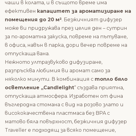
чаши в колата, и в същото време има
ефективен
капацитет за ароматизиране на
помещения до 20 м²
. Безжичният дифузер
може ви придружава през целия ден – сутрин
за по-ароматна закуска, повреме на пътуване,
в офиса, навън в парка, дори вечер повреме на
отпускаща вана.
Нежното ултразвуково дифузиране,
разпръсква любимия ви аромат само за
няколко минути. В комбинация с
топло бяло
осветление „Candlelight
“ създава приятна,
отпускаща атмосфера. Изработен от фина
въглеродна стомана с вид на розово злато и
висококачествена пластмаса без BPA с
матово бяла повърхност, безжичния дифузер
Traveller е подходящ за всяко помещение,