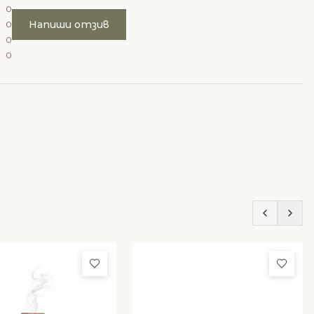
0
Напиши отзив
0
0
0
ми
Добави в любими
Доба