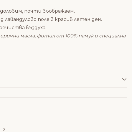
 доловим, почти въображаем.
д лавандулово поле в красив летен ден.
ечиства въздуха.
рични масла, фитил от 100% памук и специална
0