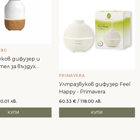
-BG
уков дифузер и
ел за въздух
PRIMAVERA
Ултразвуков дифузер Feel
Happy - Primavera
0.01 лв.
60.33
€
/ 118.00 лв.
КУПИ
КУПИ