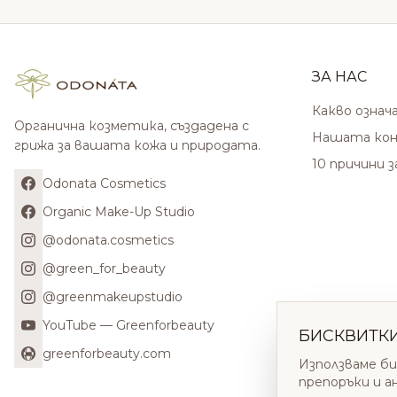
ЗА НАС
Какво означ
Органична козметика, създадена с
Нашата кон
грижа за вашата кожа и природата.
10 причини 
Odonata Cosmetics
Organic Make-Up Studio
@odonata.cosmetics
@green_for_beauty
@greenmakeupstudio
YouTube — Greenforbeauty
БИСКВИТК
greenforbeauty.com
Използваме би
препоръки и а