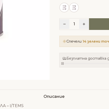
1
Спечели
14 зелени то
Безплатна доставка д
Описание
А – I/TEMS