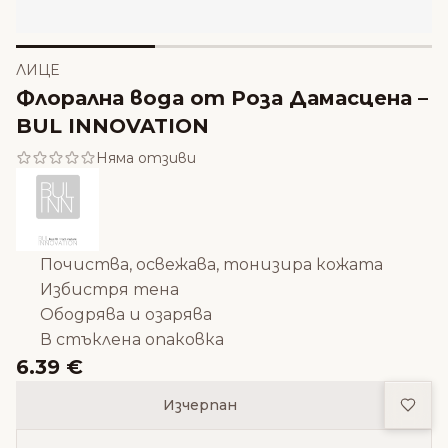
ЛИЦЕ
Флорална вода от Роза Дамасцена –
BUL INNOVATION
Няма отзиви
Почиства, освежава, тонизира кожата
Избистря тена
Ободрява и озарява
В стъклена опаковка
6.39 €
Доба
Изчерпан