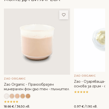
Добави в любими
ZAO ORGANIC
ZAO ORGANIC
Zao - Озаряваща-
Zao Organic - Прахообразен
основа за грим - с
минерален фон дьо тен - пълнител
18.66
€
/ 36.50 лв.
0.97
€
/ 1.90 лв.