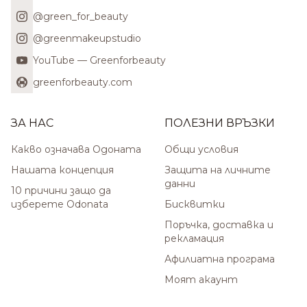
@green_for_beauty
@greenmakeupstudio
YouTube — Greenforbeauty
greenforbeauty.com
ЗА НАС
ПОЛЕЗНИ ВРЪЗКИ
Какво означава Одоната
Общи условия
Нашата концепция
Защита на личните
данни
10 причини защо да
изберете Odonata
Бисквитки
Поръчка, доставка и
рекламация
Афилиатна програма
Моят акаунт