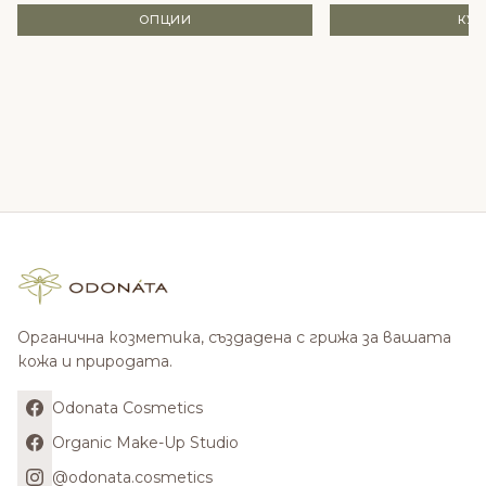
ОПЦИИ
КУ
Органична козметика, създадена с грижа за вашата
кожа и природата.
Odonata Cosmetics
Organic Make-Up Studio
@odonata.cosmetics