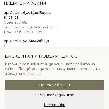
НАШИТЕ МАГАЗИНИ
гр. София, бул. Цар Борис
III 93-95
0898 977 665
odonatacosmetics@gmail.com
Пон – Съб: 10:00 – 19:00
гр. София, ул. Мальовица
1
0876 185 022
sales@odonatacosmetics.com
БИСКВИТКИ И ПОВЕРИТЕЛНОСТ
Пон – Съб: 10:00 – 19:30;
Използваме бисквитки за основната работа на
Нед: 11:00 – 18:00
сайта. По избор — за персонализирани препоръки и
анализ на трафика.
Приемам всички
© 2026 Одоната Козметикс ООД. Всички права
запазени.
Само необходимите
Политика за поверителност
Общи условия
Бисквитки
Настройки