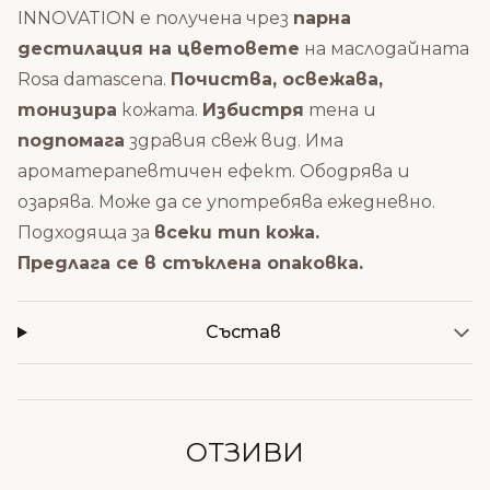
INNOVATION е полученa чрез
парна
дестилация на цветовете
на маслодайната
Rosa damascena.
Почиства, освежава,
тонизира
кожата.
Избистря
тена и
подпомага
здравия свеж вид. Има
ароматерапевтичен ефект. Ободрява и
озарява. Може да се употребява ежедневно.
Подходяща за
всеки тип кожа.
Предлага се в стъклена опаковка.
Състав
ОТЗИВИ