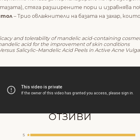
тазата), стяга разширените пори и изравнява п
итол
– Трио овлажнители на базата на захар, кои
icacy and tolerability of mandelic acid-containing cosmet
ndelic acid for the improvement of skin conditions
 Versus Salicylic–Mandelic Acid Peels in Active Acne Vul
Състав
ОТЗИВИ
5