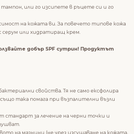
 тампон, или го изсипете в ръцете си и го
осимост на кожата ви. За повечето типове кожа
ъс серум или хидратиращ крем.
олзвайте добър SPF сутрин! Продуктът
бактериални свойства. Тя не само ексфолира
о също така помага при възпалителни възли
т стандарт за лечение на черни точки и
пушват.
вото на мазнини (не чрез изсушаване на кожата,