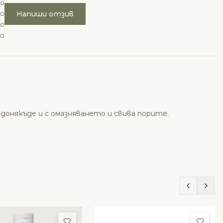
0
Напиши отзив
0
0
0
донякъде и с омазняването и свива порите.
ми
Добави в любими
Доба