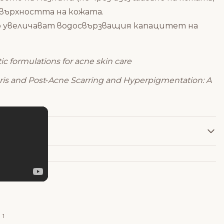
овърхността на кожата.
то увеличават водосвързващия капацитет на
ic formulations for acne skin care
garis and Post‐Acne Scarring and Hyperpigmentation: A
1