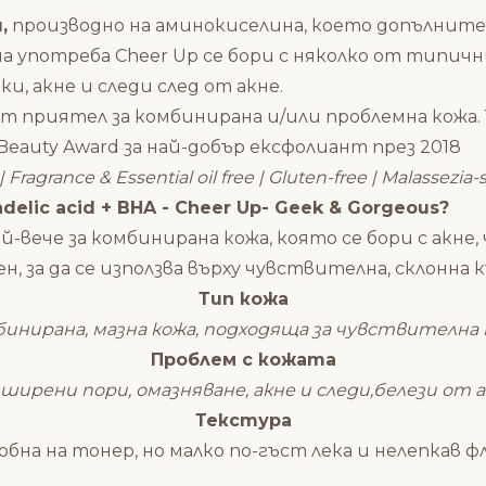
,
производно на аминокиселина, което допълните
на употреба Cheer Up се бори с няколко от типи
, акне и следи след от акне.
ят приятел за комбинирана и/или проблемна кожа.
Beauty Award за най-добър ексфолиант през 2018
| Fragrance & Essential oil free | Gluten-free | Malassezia
lic acid + BHA - Cheer Up- Geek & Gorgeous?
-вече за комбинирана кожа, която се бори с акне
 за да се използва върху чувствителна, склонна к
Тип кожа
бинирана, мазна кожа, подходяща за чувствителна 
Проблем с кожата
ширени пори, омазняване, акне и следи,белези от 
Текстура
обна на тонер, но малко по-гъст лека и нелепкав ф