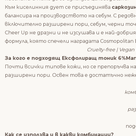
Към киселинния дует се присъединява
саркозин
балансира на производството на себум. С редов
включително разширени пори, себум, черни точки
Cheer Up не дразни и не изсушава и е най-добри
формула, която спечели наградата Cosmopolitan 
Cruelty-free | Vegan 
За кого е подходящ Ексфолиращ тоник 6%Mande
Почти всички типове кожи, но се препоръчва най
разширени пори. Освен това е достатъчно нежен,
ком
раз
под
Как се използва и в какви комбинации?