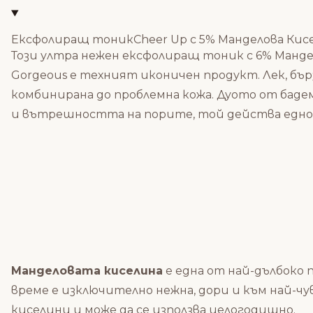
Ексфолиращ тоникCheer Up с 5% Манделова Кисел
Този ултра нежен ексфолиращ тоник с 6% Мандел
Gorgeous е техният иконичен продукт. Лек, бъ
комбинирана до проблемна кожа. Дуото от бадем
и вътрешността на порите, той действа едн
Манделовата киселина
е една от най-дълбоко
време е изключително нежна, дори и към най-
киселини и може да се използва целогодишно.