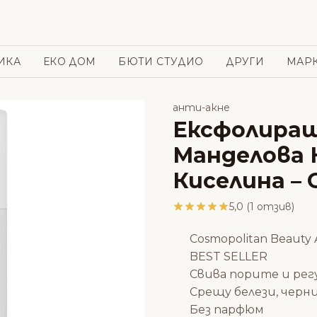
ИКА
ЕКО ДОМ
БЮТИ СТУДИО
ДРУГИ
МАР
анти-акне
Ексфолиращ
Манделова 
Киселина – 
5,0 (1 отзив)
Cosmopolitan Beauty
BEST SELLER
Свива порите и рег
Срещу белези, черн
Без парфюм