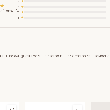
4
3
а 1 отзив
2
1
ини,намали значително акнето по челюстта ми. Помогна 
Добави в любими
Добави в люби