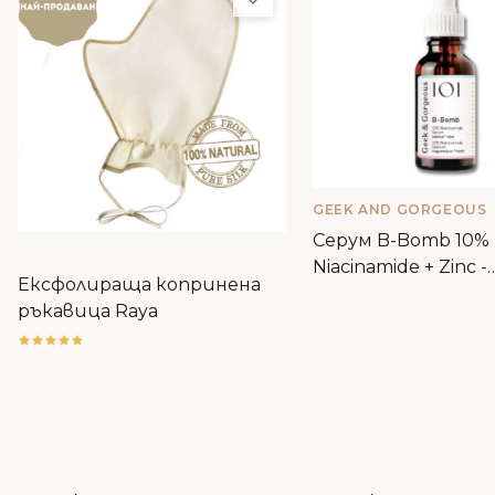
GEEK AND GORGEOUS
Серум B-Bomb 10%
Niacinamide + Zinc -
Ексфолираща копринена
Geek&Gorgeous
ръкавица Raya