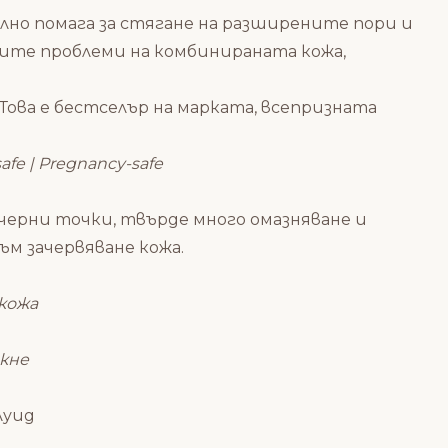
лно помага за стягане на разширените пори и
чните проблеми на комбинираната кожа,
 Това е бестселър на марката, всепризната
-safe | Pregnancy-safe
, черни точки, твърде много омазняване и
ъм зачервяване кожа.
кожа
акне
луид