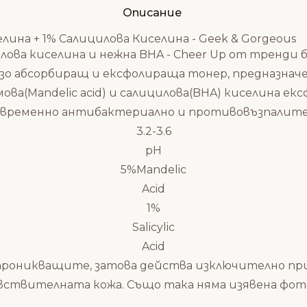
Описание
ина + 1% Салицилова Киселина - Geek & Gorgeous
ова киселина и нежна BHA - Cheer Up от тренди 
рзо абсорбиращ и ексфолираща тонер, предназнач
ова(Mandelic acid) и салицилова(BHA) киселина е
овременно антибактериално и противовъзпалите
3.2-3.6
pH
5%Mandelic
Acid
1%
Salicylic
Acid
 проникващите, затова действа изключително пр
чувствителната кожа. Също така няма изявена ф