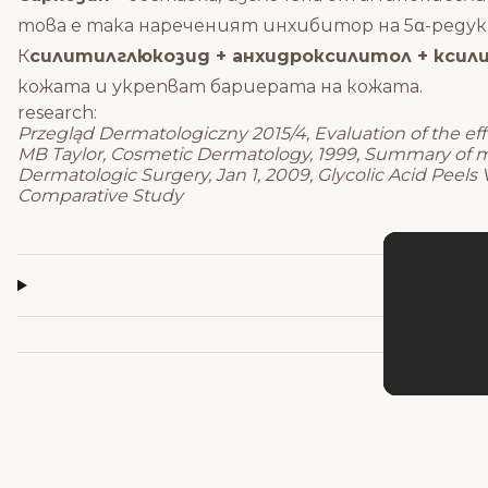
това е така нареченият инхибитор на 5α-редук
К
силитилглюкозид + анхидроксилитол + ксил
кожата и укрепват бариерата на кожата.
research:
Przegląd Dermatologiczny 2015/4, Evaluation of the eff
MB Taylor, Cosmetic Dermatology, 1999, Summary of ma
Dermatologic Surgery, Jan 1, 2009, Glycolic Acid Peels
Comparative Study