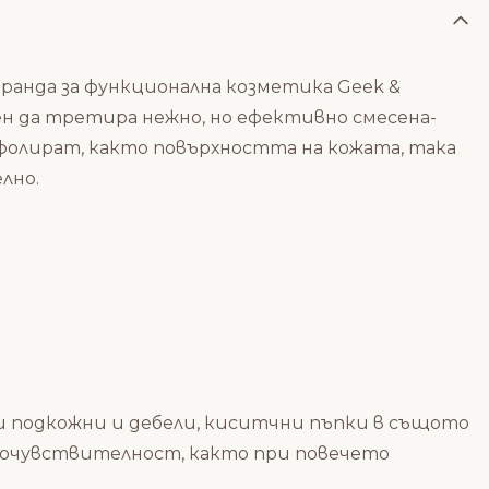
бранда за функционална козметика Geek &
ен да третира нежно, но ефективно смесена-
ксфолират, както повърхността на кожата, така
лно.
и подкожни и дебели, киситчни пъпки в същото
оточувствителност, както при повечето