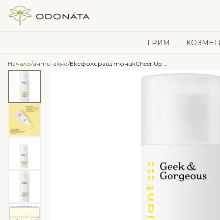
Skip to content
ГРИМ
КОЗМЕТ
Начало
/
анти-акне
/
Ексфолиращ тоникCheer Up с 5% Манделова Киселина + 1% Салицилова Киселина – Geek & Gorgeous