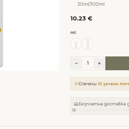
30ml/100ml
10.23 €
ml:
1
Спечели
10 зелени то
Безплатна доставка д