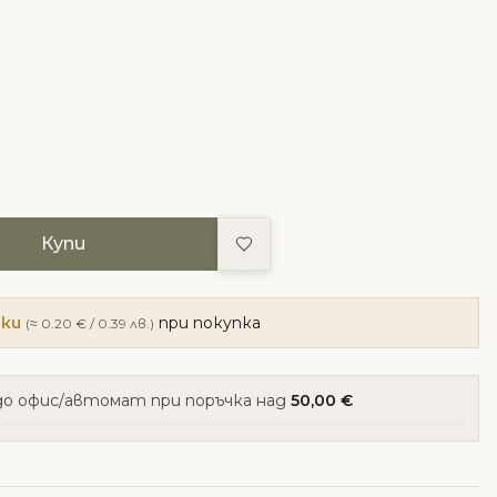
Добави в любими
Купи
чки
при покупка
(≈ 0.20 € / 0.39 лв.)
о офис/автомат при поръчка над
50,00 €