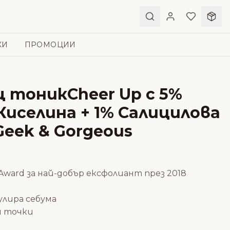
КИ
ПРОМОЦИИ
 тоникCheer Up с 5%
Киселина + 1% Салицилова
Geek & Gorgeous
 Award за най-добър ексфолиант през 2018
улира себума
и точки