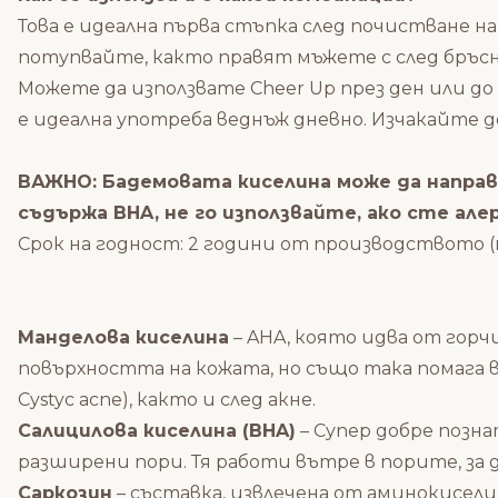
Това е идеална първа стъпка след почистване на
потупвайте, както правят мъжете с след бръс
Можете да използвате Cheer Up през ден или до
е идеална употреба веднъж дневно. Изчакайте д
ВАЖНО: Бадемовата киселина може да напра
съдържа BHA, не го използвайте, ако сте але
Срок на годност: 2 години от производството (
Манделова киселина
– AHA, която идва от горч
повърхността на кожата, но също така помага в
Cystyc acne), както и след акне.
Салицилова киселина (BHA)
– Супер добре позн
разширени пори. Тя работи вътре в порите, за
Саркозин
– съставка, извлечена от аминокисели