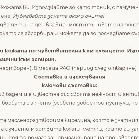
 кожата ви. Използвайте го като тоник, с памучен
нене.
Избягвайте зоната около очите!
 два пъти на ден в зависимост от нивото на пон
окато се абсорбира и можете да го последвате с
ви кожата по-чувствителна към слънцето. Изп
ргични към аспирин.
неотворен), 8 месеца PAO (период след отваряне)
Съставки и изследвания
ключови съставки:
ив бадем и е известна със своята нежност и анти
 борбата с акнето (особено добре при пустули, н
ата масленоразтворима киселина, която е златния
 да изчисти мъртвите кожни клетки, които ги за
ни, която помага за нормализиране на производст