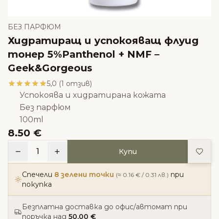
БЕЗ ПАРФЮМ
Хидратиращ и успокояващ флуид
тонер 5%Panthenol + NMF –
Geek&Gorgeous
5,0 (1 отзив)
Успокоява и хидратирана кожата
Без парфюм
100ml
8.50 €
Доба
1
Купи
Спечели
8 зелени точки
при
(≈ 0.16 € / 0.31 лв.)
покупка
Безплатна доставка до офис/автомат при
поръчка над
50,00 €