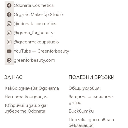
Odonata Cosmetics
Organic Make-Up Studio
@odonata.cosmetics
@green_for_beauty
@greenmakeupstudio
YouTube — Greenforbeauty
greenforbeauty.com
ЗА НАС
ПОЛЕЗНИ ВРЪЗКИ
Какво означава Одоната
Общи условия
Нашата концепция
Защита на личните
данни
10 причини защо да
изберете Odonata
Бисквитки
Поръчка, доставка и
рекламация