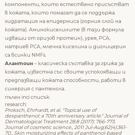
компоненти, които естествено присъстват
в кожата, които помагат да се поддържа
хидратация на епидермиса (горния слой на
кожата). Аминокиселините (в тази формула
идващи от оризов протеин), урея, PCA,
натриев PCA, млечна киселина и диглицерин
са всички NMFs.
Алантоин
– класическа съставка за грижа за
кожата, известна със своите успокояващи и
предпазващи кожата способности, работи в
синергия с пантенола.
пълен inci списък:
research:
Proksch, Ehrhardt, et al. "Topical use of
dexpanthenol: a 70th anniversary article." Journal of
Dermatological Treatment 28.8 (2017): 766-773.
Journal of cosmetic science., 2011 Jul-Aug;62(4):361-
70., Skin moisturizing effects of panthenol-based