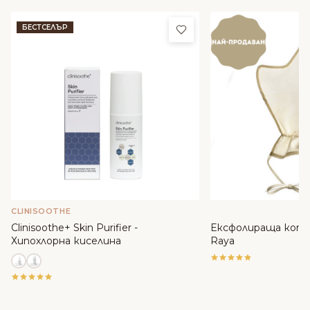
Добави в любими
БЕСТСЕЛЪР
CLINISOOTHE
Clinisoothe+ Skin Purifier -
Ексфолираща копр
Хипохлорна киселина
Raya