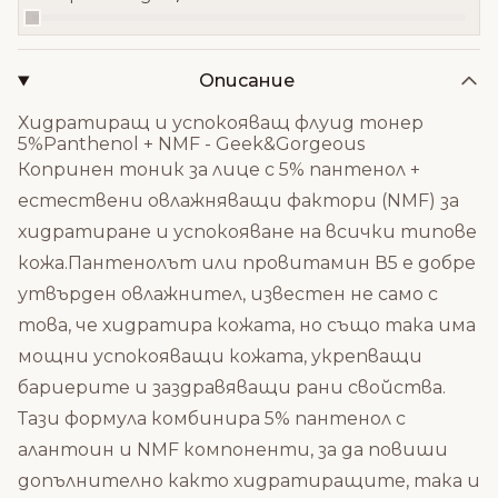
Описание
Хидратиращ и успокояващ флуид тонер
5%Panthenol + NMF - Geek&Gorgeous
Копринен тоник за лице с 5% пантенол +
естествени овлажняващи фактори (NMF) за
хидратиране и успокояване на всички типове
кожа.Пантенолът или провитамин В5 е добре
утвърден овлажнител, известен не само с
това, че хидратира кожата, но също така има
мощни успокояващи кожата, укрепващи
бариерите и заздравяващи рани свойства.
Тази формула комбинира 5% пантенол с
алантоин и NMF компоненти, за да повиши
допълнително както хидратиращите, така и