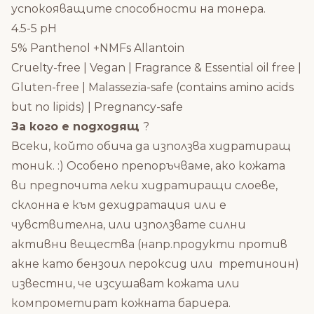
успокояващите способности на тонера.
4.5-5 pH
5% Panthenol +NMFs Allantoin
Cruelty-free | Vegan | Fragrance & Essential oil free |
Gluten-free | Malassezia-safe (contains amino acids
but no lipids) | Pregnancy-safe
За кого е подходящ
?
Всеки, който обича да използва хидратиращ
тоник. :) Особено препоръчваме, ако кожата
ви предпочита леки хидратиращи слоеве,
склонна е към дехидратация или е
чувствителна, или използвате силни
активни вещества (напр.продукти против
акне като бензоил пероксид или третиноин)
известни, че изсушават кожата или
компрометират кожната бариера.