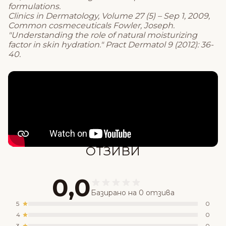
formulations.
Clinics in Dermatology, Volume 27 (5) – Sep 1, 2009,
Common cosmeceuticals Fowler, Joseph.
"Understanding the role of natural moisturizing
factor in skin hydration." Pract Dermatol 9 (2012): 36-
40.
Състав
ОТЗИВИ
0,0
Базирано на 0 отзива
5
0
4
0
3
0