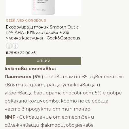
GEEK AND GORGEOUS
Ексфолиращ тоник Smooth Out с
12% AHA (10% гликолова + 2%
млечна киселина) - Geek&Gorgeous
11.25
€
/ 22.00 лв.
ОПЦИИ
ключови съставки:
Пантенол (5%)
- провитамин B5, известен със
своята хидратираща, успокояваща и
укрепваща бариерата способност. 5% е добре
доказано количество, което не се среща
често в продукти от тип тонер.
NMF
- Съкращение от естествени
овлажняващи фактори, обозначава