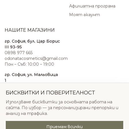
Афилиатна програма
Моят акаунт
НАШИТЕ МАГАЗИНИ
гр. София, бул. Цар Борис
III 93-95
0898 977 665
odonatacosmetics@gmail.com
Пон – Съб: 10:00 – 19:00
гр. София, ул. Мальовица
1
0876 185 022
sales@odonatacosmetics.com
БИСКВИТКИ И ПОВЕРИТЕЛНОСТ
Пон – Съб: 10:00 – 19:30;
Използваме бисквитки за основната работа на
Нед: 11:00 – 18:00
сайта. По избор — за персонализирани препоръки и
анализ на трафика.
Приемам всички
© 2026 Одоната Козметикс ООД. Всички права