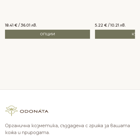
18.41
€
/ 36.01 лв.
5.22
€
/ 10.21 лв.
ОПЦИИ
КУ
Органична козметика, създадена с грижа за вашата
кожа и природата.