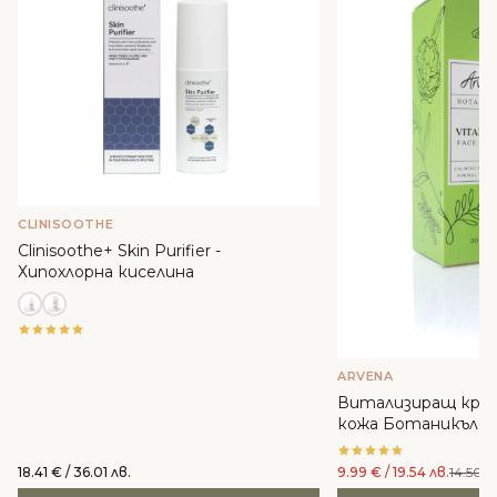
CLINISOOTHE
Clinisoothe+ Skin Purifier -
Хипохлорна киселина
ARVENA
Витализиращ крем
кожа Ботаникълс -
Cosmetics
18.41
€
/ 36.01 лв.
9.99
€
/ 19.54 лв.
14.50
€