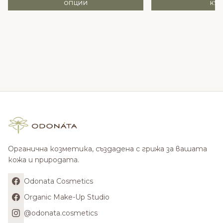
ОПЦИИ
КУ
Органична козметика, създадена с грижа за вашата
кожа и природата.
Odonata Cosmetics
Organic Make-Up Studio
@odonata.cosmetics