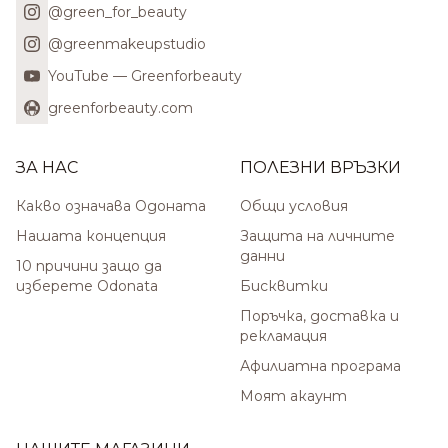
@green_for_beauty
@greenmakeupstudio
YouTube — Greenforbeauty
greenforbeauty.com
ЗА НАС
ПОЛЕЗНИ ВРЪЗКИ
Какво означава Одоната
Общи условия
Нашата концепция
Защита на личните
данни
10 причини защо да
изберете Odonata
Бисквитки
Поръчка, доставка и
рекламация
Афилиатна програма
Моят акаунт