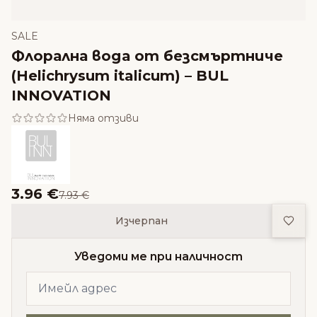
SALE
Флорална вода от безсмъртниче
(Helichrysum italicum) – BUL
INNOVATION
Няма отзиви
3.96 €
7.93 €
Доба
Изчерпан
Уведоми ме при наличност