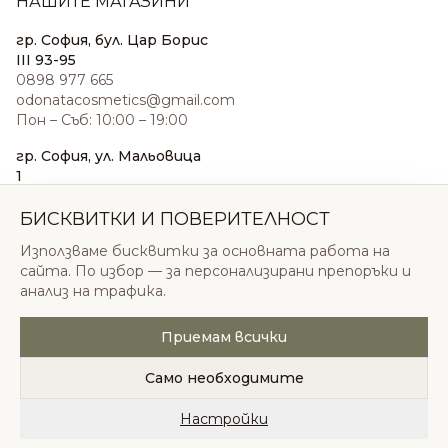
НАШИТЕ МАГАЗИНИ
гр. София, бул. Цар Борис
III 93-95
0898 977 665
odonatacosmetics@gmail.com
Пон – Съб: 10:00 – 19:00
гр. София, ул. Мальовица
1
0876 185 022
sales@odonatacosmetics.com
БИСКВИТКИ И ПОВЕРИТЕЛНОСТ
Пон – Съб: 10:00 – 19:30;
Използваме бисквитки за основната работа на
Нед: 11:00 – 18:00
сайта. По избор — за персонализирани препоръки и
анализ на трафика.
Приемам всички
© 2026 Одоната Козметикс ООД. Всички права
запазени.
Само необходимите
Политика за поверителност
Общи условия
Бисквитки
Настройки
Начало
Категории
Любими
Количка
Профил