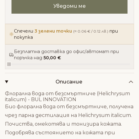
Спечели
3 зелени точки
при
(≈ 0.06 € / 0.12 лв.)
покупка
Безплатна доставка до офис/автомат при
поръчка над
50,00 €
Описание
Флорална вода от безсмъртниче (Helichrysum
italicum) - BUL INNOVATION
Био флорална вода от безсмъртниче, получена
чрез парна дестилация на Helichrysum italicum.
Почиства, омекотява и тонизира кожата.
Подобрява състоянието на кожата при