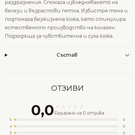
раздразнения. Спомага избледняването на
белези и възрастови петна. Избистря тена и
подпомага безжизнена кожа, като стимулира
естественото производство на колаген.
Подходяща за чувствителна и суха кожа.
Състав
ОТЗИВИ
0,0
Базирано на 0 отзива
5
0
4
0
3
0