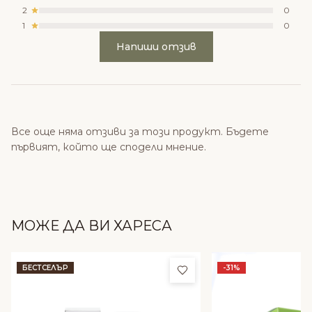
2
0
1
0
Напиши отзив
Все още няма отзиви за този продукт. Бъдете
първият, който ще сподели мнение.
МОЖЕ ДА ВИ ХАРЕСА
Добави в любими
БЕСТСЕЛЪР
-31%