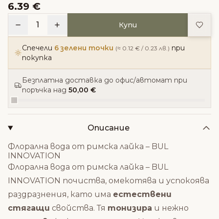
6.39 €
Доба
1
Купи
Спечели
6 зелени точки
при
(≈ 0.12 € / 0.23 лв.)
покупка
Безплатна доставка до офис/автомат при
поръчка над
50,00 €
Описание
Флорална вода от римска лайка – BUL
INNOVATION
Флорална вода от римска лайка – BUL
INNOVATION почиства, омекотява и успокоява
раздразнения, като има
естествени
стягащи
свойства. Тя
тонизира
и нежно