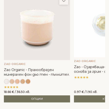
ZAO ORGANIC
ZAO ORGANIC
Zao - Озаряваща-
Zao Organic - Прахообразен
основа за грим - с
минерален фон дьо тен - пълнител
18.66
€
/ 36.50 лв.
0.97
€
/ 1.90 лв.
ОПЦИИ
КУ