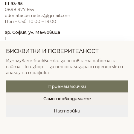
III 93-95
0898 977 665
odonatacosmetics@gmail.com
Пон – Съб: 10:00 – 19:00
гр. София, ул. Мальовица
1
0876 185 022
sales@odonatacosmetics.com
БИСКВИТКИ И ПОВЕРИТЕЛНОСТ
Пон – Съб: 10:00 – 19:30;
Използваме бисквитки за основната работа на
Нед: 11:00 – 18:00
сайта. По избор — за персонализирани препоръки и
анализ на трафика.
Приемам всички
© 2026 Одоната Козметикс ООД. Всички права
запазени.
Само необходимите
Политика за поверителност
Общи условия
Бисквитки
Настройки
Начало
Категории
Любими
Количка
Профил