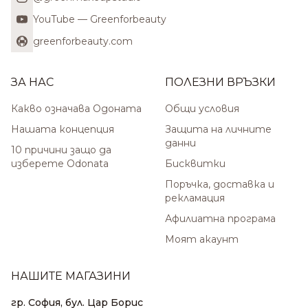
YouTube — Greenforbeauty
greenforbeauty.com
ЗА НАС
ПОЛЕЗНИ ВРЪЗКИ
Какво означава Одоната
Общи условия
Нашата концепция
Защита на личните
данни
10 причини защо да
изберете Odonata
Бисквитки
Поръчка, доставка и
рекламация
Афилиатна програма
Моят акаунт
НАШИТЕ МАГАЗИНИ
гр. София, бул. Цар Борис