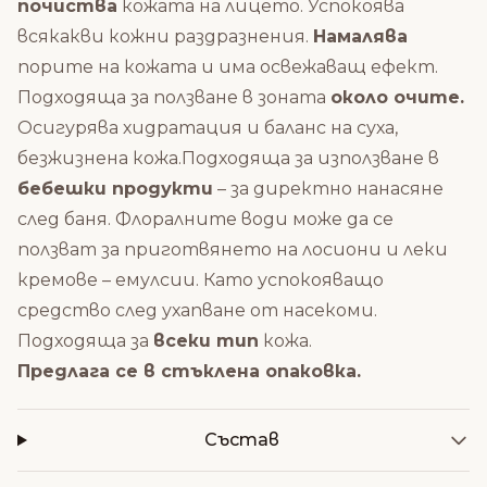
почиства
кожата на лицето. Успокоява
всякакви кожни раздразнения.
Намалява
порите на кожата и има освежаващ ефект.
Подходяща за ползване в зоната
около очите.
Осигурява хидратация и баланс на суха,
безжизнена кожа.Подходяща за използване в
бебешки продукти
– за директно нанасяне
след баня. Флоралните води може да се
ползват за приготвянето на лосиони и леки
кремове – емулсии. Като успокояващо
средство след ухапване от насекоми.
Подходяща за
всеки тип
кожа.
Предлага се в стъклена опаковка.
Състав