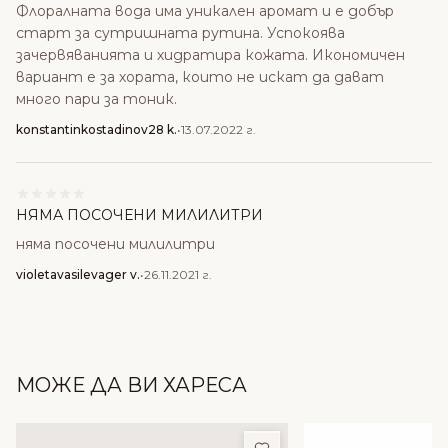
Флоралната вода има уникален аромат и е добър
старт за сутришната рутина. Успокоява
зачервяванията и хидратира кожата. Икономичен
вариант е за хората, които не искат да дават
много пари за тоник.
konstantinkostadinov28 k.
•
13.07.2022 г.
НЯМА ПОСОЧЕНИ МИЛИЛИТРИ
няма посочени милилитри
violetavasilevager v.
•
26.11.2021 г.
МОЖЕ ДА ВИ ХАРЕСА
Добави в любими