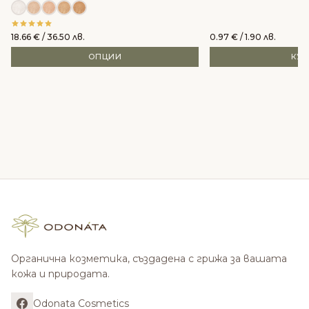
18.66
€
/ 36.50 лв.
0.97
€
/ 1.90 лв.
ОПЦИИ
КУ
Органична козметика, създадена с грижа за вашата
кожа и природата.
Odonata Cosmetics