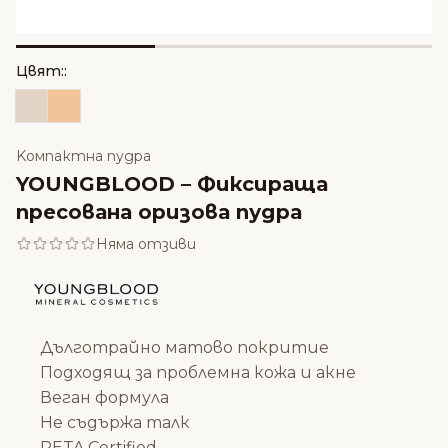
Цвят::
Kомпактна пудра
YOUNGBLOOD – Фиксираща
пресована оризова пудра
Няма отзиви
Дълготрайно матово покритие
Подходящ за проблемна кожа и акне
Веган формула
Не съдържа талк
PETA Certified