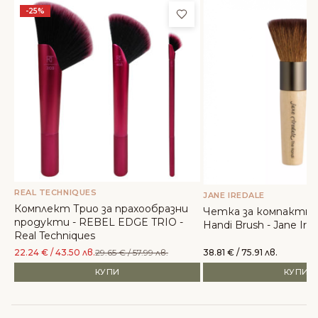
Добави в любими
-25%
REAL TECHNIQUES
JANE IREDALE
Комплект Трио за прахообразни
Четка за компактни 
продукти - REBEL EDGE TRIO -
Handi Brush - Jane Ire
Real Techniques
22.24
€
/ 43.50 лв.
29.65
€
/ 57.99 лв.
38.81
€
/ 75.91 лв.
КУПИ
КУПИ