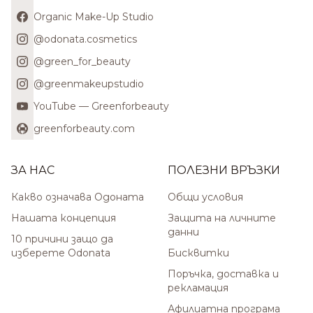
Organic Make-Up Studio
@odonata.cosmetics
@green_for_beauty
@greenmakeupstudio
YouTube — Greenforbeauty
greenforbeauty.com
ЗА НАС
ПОЛЕЗНИ ВРЪЗКИ
Какво означава Одоната
Общи условия
Нашата концепция
Защита на личните
данни
10 причини защо да
изберете Odonata
Бисквитки
Поръчка, доставка и
рекламация
Афилиатна програма