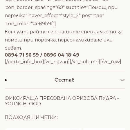
icon_border_spacing="60" subtitle="Помощ при
поръчка" hover_effect="style_2" pos="top"
icon_color="#e89b9f"]
Консултирайте се с нашите специалисти за
помощ при поръчка, персонализиране или
съвет.
0894 71 56 59 / 0896 04 18 49
[/porto_info_box][vc_zigzag][/vc_column][/vc_row]
Състав
ФИКСИРАЩА ПРЕСОВАНА ОРИЗОВА ПУДРА -
YOUNGBLOOD
ПОДХОДЯЩИ ЧЕТКИ: