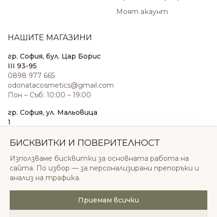
Моят акаунт
НАШИТЕ МАГАЗИНИ
гр. София, бул. Цар Борис
III 93-95
0898 977 665
odonatacosmetics@gmail.com
Пон – Съб: 10:00 – 19:00
гр. София, ул. Мальовица
1
0876 185 022
sales@odonatacosmetics.com
БИСКВИТКИ И ПОВЕРИТЕЛНОСТ
Пон – Съб: 10:00 – 19:30;
Използваме бисквитки за основната работа на
Нед: 11:00 – 18:00
сайта. По избор — за персонализирани препоръки и
анализ на трафика.
Приемам всички
© 2026 Одоната Козметикс ООД. Всички права
запазени.