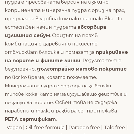
пудра е пресованата версия на изящно
копринената минерална пудра с ориз на прах,
предлагана в удобна компактна опаковка. По
естествен начин пудрата
абсорбира
излишния себум
.
Оризът на прах в
комбинация с царевично нишесте
отблъскват блясъка и помагат за
прикриване
на порите и фините линии
. Резултатът е
безупречно,
дълготрайно матово покритие
по всяко време, когато пожелаете.
Минералната пудра е подходяща за всички
типове кожа, като няма изсушаващо действие и
не запушва порите.
Освен това не съдържа
парабени и талк, и разбира се, притежава
PETA сертификат
.
Vegan | Oil-free formula | Paraben free | Talc free |