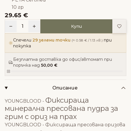
10 гр
29.65 €
Доба
1
Купи
Спечели
29 зелени точки
при
(≈ 0.58 € / 1.13 лв.)
покупка
Безплатна доставка до офис/автомат при
поръчка над
50,00 €
Описание
Фиксираща
YOUNGBLOOD -
минерална пресована пудра за
грим с ориз на прах
YOUNGBLOOD - Фиксираща пресована оризова