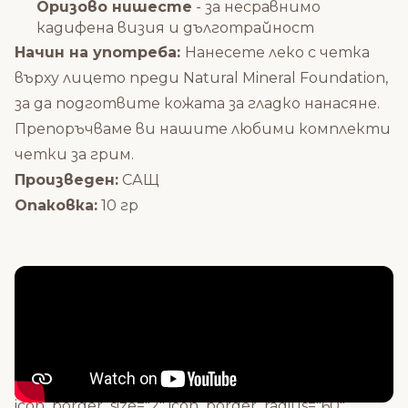
Оризово нишесте
- за несравнимо
кадифена визия и дълготрайност
Начин на употреба:
Нанесете леко с четка
върху лицето преди Natural Mineral Foundation,
за да подготвите кожата за гладко нанасяне.
Препоръчваме ви нашите любими
комплекти
четки за грим.
Произведен:
САЩ
Опаковка:
10 гр
[vc_zigzag]
[/vc_column_text][vc_zigzag][porto_info_box
icon="fas fa-mobile-alt" icon_size="28"
icon_style="advanced" icon_border_style="solid"
icon_border_size="2" icon_border_radius="60"