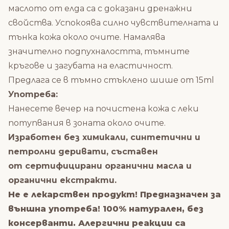
маслото от елда са с доказани дренажни
свойства. Успокоява силно чувствителната и
тънка кожа около очите. Намалява
значително подпухналостта, тъмните
кръгове и загубата на еластичност.
Предлага се в тъмно стъклено шише от 15ml
Употреба:
Нанесете вечер на почистена кожа с леки
потупвания в зоната около очите.
Изработен без химикали, синтетични и
петролни деривати, съставен
от сертифицирани органични масла и
органични екстракти.
Не е лекарствен продукт! Предназначен за
външна употреба! 100% натурален, без
консерванти. Алергични реакции са