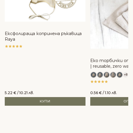
Ексфолираща копринена ръкавица
Raya
Еко торбички от 
| reusable, zero was
+8
5.22
€
/ 10.21 лв.
0.56
€
/ 1.10 лв.
КУПИ
ОПЦ