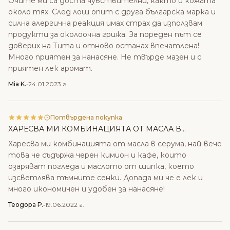
Очите ми са доста чувствителни, както и кожата
около тях. След лош опит с друга българска марка и
силна алергична реакция имах страх да използвам
продукти за околоочна грижа. За пореден път се
доверих на Тита и отново останах впечатлена!
Много приятен за нанасяне. Не твърде мазен и с
приятен лек аромат.
Мia K.
•
24.01.2023 г.
Потвърдена покупка
ХАРЕСВА МИ КОМБИНАЦИЯТА ОТ МАСЛА В...
Харесва ми комбинацията от масла в серума, най-вече
това че съдържа черен кимион и кафе, които
озаряват погледа и маслото от шипка, което
изсветлява тъмните сенки. Допада ми че е лек и
много икономичен и удобен за нанасяне!
Теодора Р.
•
19.06.2022 г.