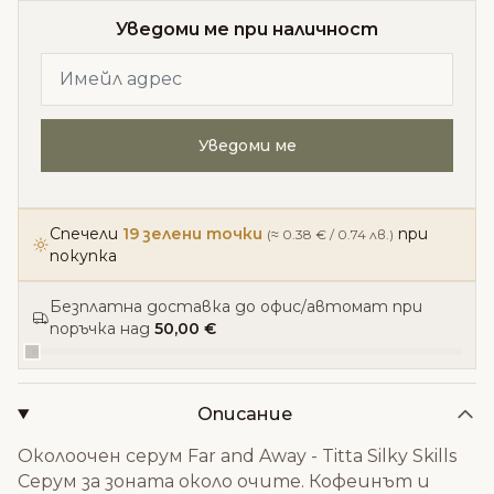
Уведоми ме при наличност
Уведоми ме
Спечели
19 зелени точки
при
(≈ 0.38 € / 0.74 лв.)
покупка
Безплатна доставка до офис/автомат при
поръчка над
50,00 €
Описание
Околоочен серум Far and Away - Titta Silky Skills
Серум за зоната около очите. Кофеинът и