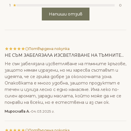
1
0
Напиши отзив
Потвърдена покупка
НЕ СЪМ ЗАБЕЛЯЗАЛА ИЗСВЕТЛЯВАНЕ НА ТЪМНИТЕ...
Не съм забелязала изсветляване на тъмните кръгове,
защото нямам изразени, но ми харесва съставът и
идеята, че се грижа добре за околоочната зона.
Опаковката е много удобна, защото продуктът е
течен и излиза лесно с едно нанасяне. Има леко по-
силен аромат, заради маслата, който може да не се
понрави на всеки, но е естествена и аз съм ок.
Мирослава А.
•
04.03.2025 г.
Потвърдена покупка