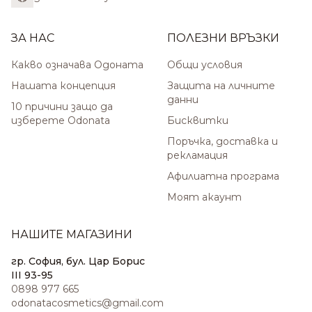
ЗА НАС
ПОЛЕЗНИ ВРЪЗКИ
Какво означава Одоната
Общи условия
Нашата концепция
Защита на личните
данни
10 причини защо да
изберете Odonata
Бисквитки
Поръчка, доставка и
рекламация
Афилиатна програма
Моят акаунт
НАШИТЕ МАГАЗИНИ
гр. София, бул. Цар Борис
III 93-95
0898 977 665
odonatacosmetics@gmail.com