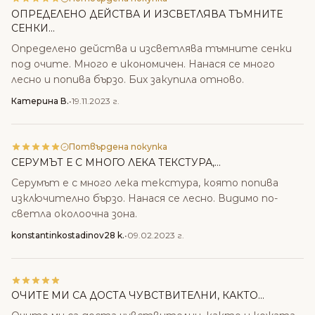
ОПРЕДЕЛЕНО ДЕЙСТВА И ИЗСВЕТЛЯВА ТЪМНИТЕ
СЕНКИ...
Определено действа и изсветлява тъмните сенки
под очите. Много е икономичен. Нанася се много
лесно и попива бързо. Бих закупила отново.
Катерина В.
•
19.11.2023 г.
Потвърдена покупка
СЕРУМЪТ Е С МНОГО ЛЕКА ТЕКСТУРА,...
Серумът е с много лека текстура, която попива
изключително бързо. Нанася се лесно. Видимо по-
светла околоочна зона.
konstantinkostadinov28 k.
•
09.02.2023 г.
ОЧИТЕ МИ СА ДОСТА ЧУВСТВИТЕЛНИ, КАКТО...