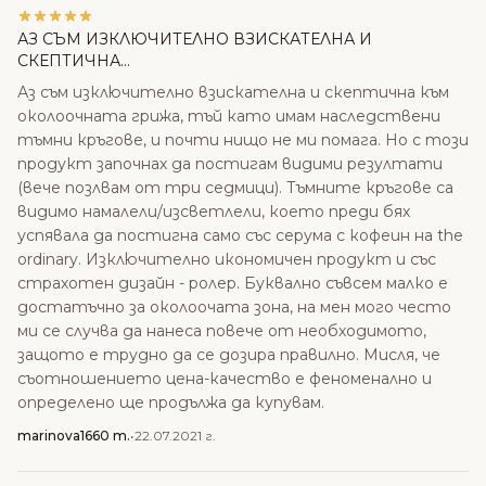
АЗ СЪМ ИЗКЛЮЧИТЕЛНО ВЗИСКАТЕЛНА И
СКЕПТИЧНА...
Аз съм изключително взискателна и скептична към
околоочната грижа, тъй като имам наследствени
тъмни кръгове, и почти нищо не ми помага. Но с този
продукт започнах да постигам видими резултати
(вече позлвам от три седмици). Тъмните кръгове са
видимо намалели/изсветлели, което преди бях
успявала да постигна само със серума с кофеин на the
ordinary. Изключително икономичен продукт и със
страхотен дизайн - ролер. Буквално съвсем малко е
достатъчно за околоочата зона, на мен мого често
ми се случва да нанеса повече от необходимото,
защото е трудно да се дозира правилно. Мисля, че
съотношението цена-качество е феноменално и
определено ще продължа да купувам.
marinova1660 m.
•
22.07.2021 г.