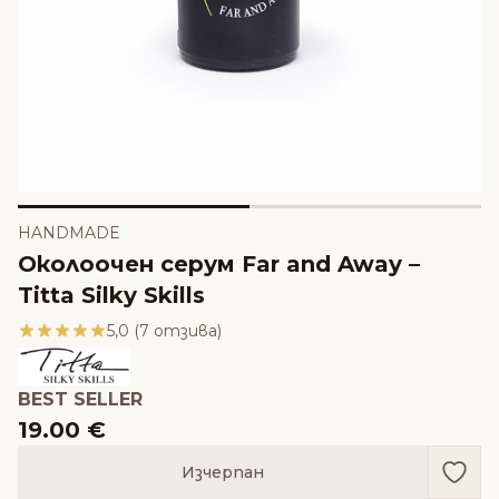
HANDMADE
Околоочен серум Far and Away –
Titta Silky Skills
5,0 (7 отзива)
BEST SELLER
19.00 €
Доба
Изчерпан