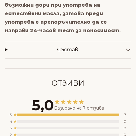
възможни дори при употреба на
естествени масла, затова преди
употреба е препоръчително да се
направи 24-часов тест за поносимост
.
Състав
ОТЗИВИ
5,0
Базирано на 7 отзива
5
7
4
0
3
0
2
0