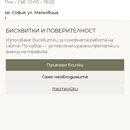
Пон – Съб: 10:00 – 19:00
гр. София, ул. Мальовица
1
0876 185 022
sales@odonatacosmetics.com
БИСКВИТКИ И ПОВЕРИТЕЛНОСТ
Пон – Съб: 10:00 – 19:30;
Използваме бисквитки за основната работа на
Нед: 11:00 – 18:00
сайта. По избор — за персонализирани препоръки и
анализ на трафика.
Приемам всички
© 2026 Одоната Козметикс ООД. Всички права
запазени.
Само необходимите
Политика за поверителност
Общи условия
Бисквитки
Настройки
Начало
Категории
Любими
Количка
Профил