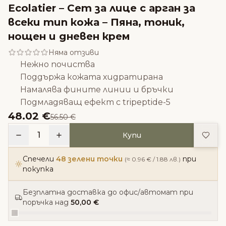
Ecolatier – Сет за лице с арган за
всеки тип кожа – Пяна, тоник,
нощен и дневен крем
Няма отзиви
Нежно почиства
Поддържа кожата хидратирана
Намалява фините линии и бръчки
Подмладяващ ефект с tripeptide-5
48.02 €
56.50 €
Доба
1
Купи
Спечели
48 зелени точки
при
(≈ 0.96 € / 1.88 лв.)
покупка
Безплатна доставка до офис/автомат при
поръчка над
50,00 €