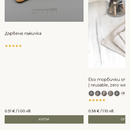
Дървена лъжичка
Еко торбички от 
| reusable, zero was
+8
0.51
€
/ 1.00 лв.
0.56
€
/ 1.10 лв.
КУПИ
ОПЦ