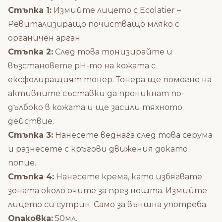
Стъпка 1:
Измийте лицето с Ecolatier –
Ревитализиращо почистващо мляко с
органичен арган.
Стъпка 2:
След това тонизирайте и
възстановете pH-то на кожата с
ексфолиращият тонер. Тонера ще помогне на
активните съставки да проникнат по-
дълбоко в кожата и ще засили тяхното
действие.
Стъпка 3:
Нанесете веднага след това серума
и разнесете с кръгови движения докато
попие.
Стъпка 4:
Нанесете крема, като избягвате
зоната около очите за през нощта. Измийте
лицето си сутрин. Само за външна употреба.
Опаковка:
50мл.