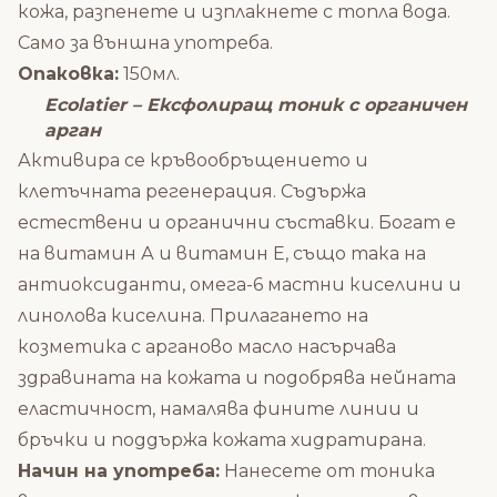
кожа, разпенете и изплакнете с топла вода.
Само за външна употреба.
Опаковка:
150мл.
Ecolatier – Ексфолиращ тоник с органичен
арган
Активира се кръвообръщението и
клетъчната регенерация. Съдържа
естествени и органични съставки. Богат е
на витамин А и витамин Е, също така на
антиоксиданти, омега-6 мастни киселини и
линолова киселина. Прилагането на
козметика с арганово масло насърчава
здравината на кожата и подобрява нейната
еластичност, намалява фините линии и
бръчки и поддържа кожата хидратирана.
Начин на употреба:
Нанесете от тоника