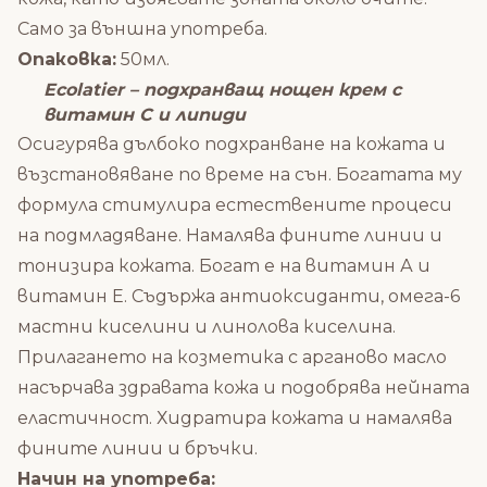
Само за външна употреба.
Опаковка:
50мл.
Ecolatier – подхранващ нощен крем с
витамин С и липиди
Осигурява дълбоко подхранване на кожата и
възстановяване по време на сън. Богатата му
формула стимулира естествените процеси
на подмладяване. Намалява фините линии и
тонизира кожата. Богат е на витамин А и
витамин Е. Съдържа антиоксиданти, омега-6
мастни киселини и линолова киселина.
Прилагането на козметика с арганово масло
насърчава здравата кожа и подобрява нейната
еластичност. Хидратира кожата и намалява
фините линии и бръчки.
Начин на употреба: