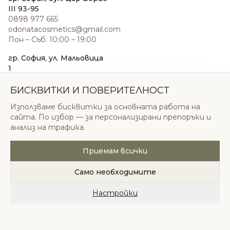
III 93-95
0898 977 665
odonatacosmetics@gmail.com
Пон – Съб: 10:00 – 19:00
гр. София, ул. Мальовица
1
0876 185 022
sales@odonatacosmetics.com
БИСКВИТКИ И ПОВЕРИТЕЛНОСТ
Пон – Съб: 10:00 – 19:30;
Използваме бисквитки за основната работа на
Нед: 11:00 – 18:00
сайта. По избор — за персонализирани препоръки и
анализ на трафика.
Приемам всички
© 2026 Одоната Козметикс ООД. Всички права
запазени.
Само необходимите
Политика за поверителност
Общи условия
Бисквитки
Настройки
Начало
Категории
Любими
Количка
Профил