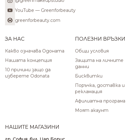
@greenmakeupstudio
YouTube — Greenforbeauty
greenforbeauty.com
ЗА НАС
ПОЛЕЗНИ ВРЪЗКИ
Какво означава Одоната
Общи условия
Нашата концепция
Защита на личните
данни
10 причини защо да
изберете Odonata
Бисквитки
Поръчка, доставка и
рекламация
Афилиатна програма
Моят акаунт
НАШИТЕ МАГАЗИНИ
гр. София, бул. Цар Борис