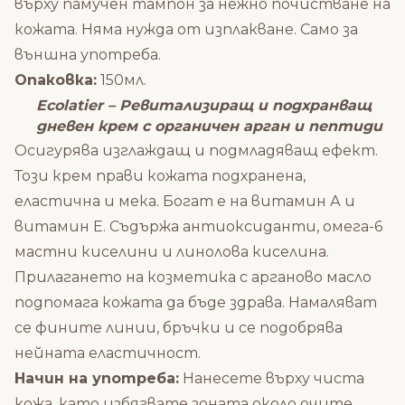
върху памучен тампон за нежно почистване на
кожата. Няма нужда от изплакване. Само за
външна употреба.
Опаковка:
150мл.
Ecolatier – Ревитализиращ и подхранващ
дневен крем с органичен арган и пептиди
Осигурява изглаждащ и подмладяващ ефект.
Този крем прави кожата подхранена,
еластична и мека. Богат е на витамин А и
витамин Е. Съдържа антиоксиданти, омега-6
мастни киселини и линолова киселина.
Прилагането на козметика с арганово масло
подпомага кожата да бъде здрава. Намаляват
се фините линии, бръчки и се подобрява
нейната еластичност.
Начин на употреба:
Нанесете върху чиста
кожа, като избягвате зоната около очите.