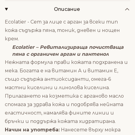
Описание
Ecolatier - Сет за лице с арган за всеки тип
кожа съдържа пяна, тоник, дневен и нощен
крем.
Ecolatier – Ревитализираща почистваща
пяна с органичен арган и пантенол
Нежната формула прави кожата подхранена и
мека. Богатa е на витамин А и витамин Е,
също съдържа антиоксиданти, омега-6
мастни киселини и линолова киселина.
Прилагането на козметика с арганово масло
спомага за здрава кожа и подобрява нейната
еластичност, намалява фините линии и
бръчки и поддържа кожата хидратирана.
Начин на употреба:
Нанесете върху мокра