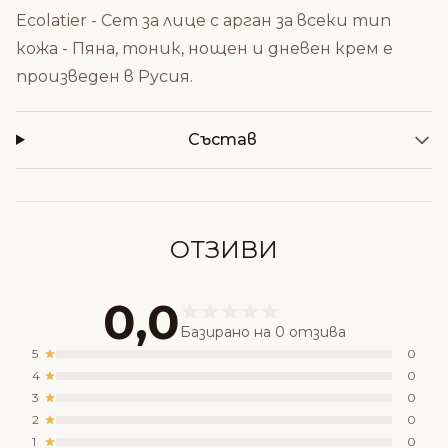
Ecolatier - Сет за лице с арган за всеки тип
кожа - Пяна, тоник, нощен и дневен крем е
произведен в Русия.
Състав
ОТЗИВИ
0,0
Базирано на 0 отзива
5
0
4
0
3
0
2
0
1
0