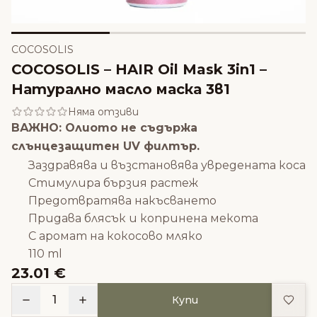
COCOSOLIS
COCOSOLIS – HAIR Oil Mask 3in1 –
Натурално масло маска 3в1
Няма отзиви
ВАЖНО: Олиото не съдържа
слънцезащитен UV филтър.
Заздравява и възстановява увредената коса
Стимулира бързия растеж
Предотвратява накъсването
Придава блясък и копринена мекота
С аромат на кокосово мляко
110 ml
23.01 €
Доба
1
Купи