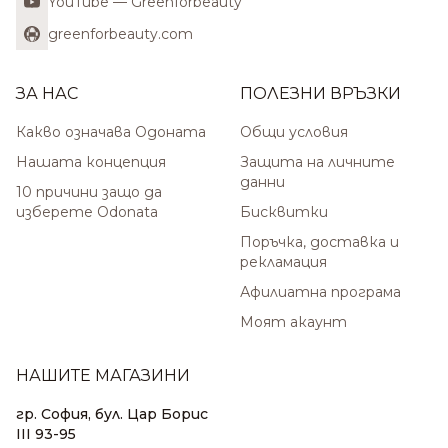
YouTube — Greenforbeauty
greenforbeauty.com
ЗА НАС
ПОЛЕЗНИ ВРЪЗКИ
Какво означава Одоната
Общи условия
Нашата концепция
Защита на личните
данни
10 причини защо да
изберете Odonata
Бисквитки
Поръчка, доставка и
рекламация
Афилиатна програма
Моят акаунт
НАШИТЕ МАГАЗИНИ
гр. София, бул. Цар Борис
III 93-95