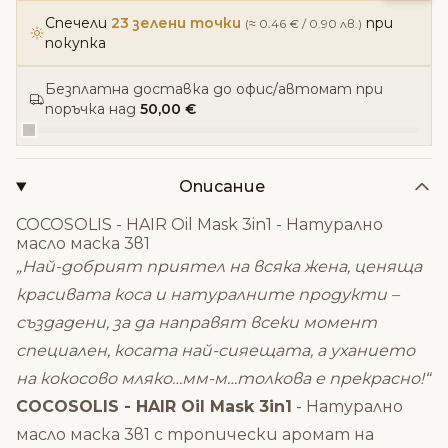
Спечели
23 зелени точки
при
(≈ 0.46 € / 0.90 лв.)
покупка
Безплатна доставка до офис/автомат при
поръчка над
50,00 €
Описание
COCOSOLIS - HAIR Oil Mask 3in1 - Натурално
масло маска 3в1
„Най-добрият приятел на всяка жена, ценяща
красивата коса и натуралните продукти –
създадени, за да направят всеки момент
специален, косата най-сияещата, а уханието
на кокосово мляко…мм-м…толкова е прекрасно!“
COCOSOLIS - HAIR Oil Mask 3in1
- Натурално
масло маска 3в1 с тропически аромат на