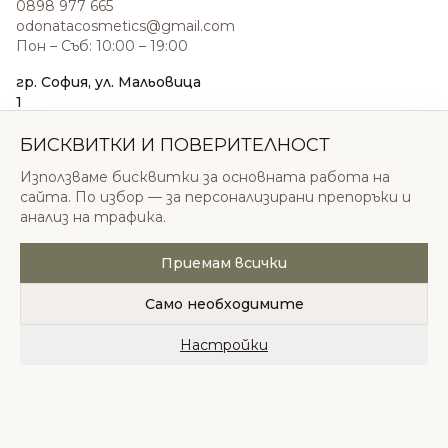
0898 977 665
odonatacosmetics@gmail.com
Пон – Съб: 10:00 – 19:00
гр. София, ул. Мальовица
1
0876 185 022
sales@odonatacosmetics.com
БИСКВИТКИ И ПОВЕРИТЕЛНОСТ
Пон – Съб: 10:00 – 19:30;
Използваме бисквитки за основната работа на
Нед: 11:00 – 18:00
сайта. По избор — за персонализирани препоръки и
анализ на трафика.
Приемам всички
© 2026 Одоната Козметикс ООД. Всички права
запазени.
Само необходимите
Политика за поверителност
Общи условия
Бисквитки
Настройки
Начало
Категории
Любими
Количка
Профил