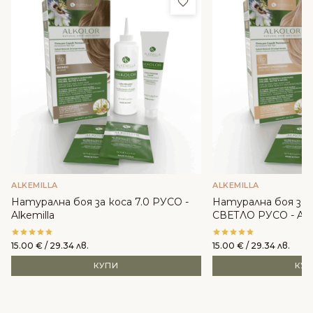
Добави в любими
ALKEMILLA
ALKEMILLA
Натурална боя за коса 7.0 РУСО -
Натурална боя за 
Alkemilla
СВЕТЛО РУСО - Alke
15.00
€
/ 29.34 лв.
15.00
€
/ 29.34 лв.
КУПИ
КУ