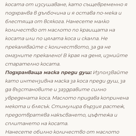
косата от изсушаване, като същевременно я
подхранва в дълбочина и я остава по-мека и
блестяща от всякога. Нанесете малко
количество от маслото по краищата на
косата или по цялата коса и скалпа. Не
прекалявайте с количеството, за да не
омазните прекалено! В края на деня, измийте
старателно косата.
Подхранваща маска преди душ:
Използвайте
като интензивна маска за коса преди душ, за
да възстановите и заздравите силно
увредената коса. Маслото придава копринена
мекота и блясък. Стимулира бързия растеж,
предотвратява накъсването, цъфтежа и
сплитането на косата.
Нанесете обилно количество от маслото