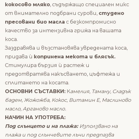
кокосово мляко
, съдържащо специален микс
от внимателно подбрани сурови,
студено
пресовани био масла
с безкомпромисно
качество за интензивна грижа на вашата
коса.
Заздравява и възстановява увредената коса,
придава ѝ
копринена мекота и блясък.
Стимулира бързия ѝ растеж и
предотвратява накъсването, цъфтежа и
сплитането на косата.
ОСНОВНИ СЪСТАВКИ:
К
амелия, Таману, Сладък
бадем, Жожожба, Кокос, Витамин Е, Маслиново
масло, Арганово масло.
НАЧИН НА УПОТРЕБА:
Под слънцето и на плажа:
Използвано на
плажа и под слънчевите лъчи предпазва