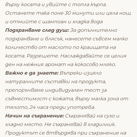
върху косата и увийте с топла кърпа.
Останете така поне 30 минути или цяла нощ
и отмийте с шампоан и хладка вода
Подхранване след душ:
За допълнително
подхранване и блясък, нанесете съвсем малко
количество от маслото по краищата на
косата. Разрешете. Наслаждавайте се целия
ден на нежния аромат на кокосово мляко.
Важно е да знаете:
Въпреки изцяло
натуралните съставки на продукта,
препоръчваме индивидуален тест за
съвместимост с кожата, върху малка зона от
тялото, 24 часа преди употреба.
Начин на съхранение:
Съхранявай на сухо и
хладно място. Не съхранявай в хладилник.
Продуктът се втвърдява при съхранение на