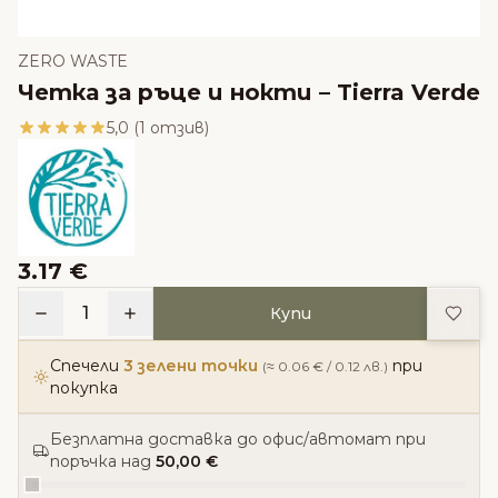
ZERO WASTE
Четка за ръце и нокти – Tierra Verde
5,0 (1 отзив)
3.17 €
Доба
1
Купи
Спечели
3 зелени точки
при
(≈ 0.06 € / 0.12 лв.)
покупка
Безплатна доставка до офис/автомат при
поръчка над
50,00 €