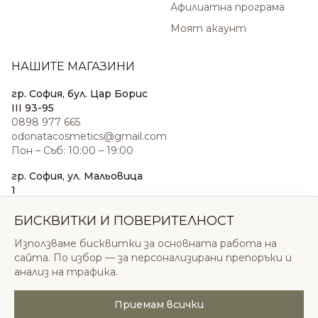
Афилиатна програма
Моят акаунт
НАШИТЕ МАГАЗИНИ
гр. София, бул. Цар Борис
III 93-95
0898 977 665
odonatacosmetics@gmail.com
Пон – Съб: 10:00 – 19:00
гр. София, ул. Мальовица
1
0876 185 022
sales@odonatacosmetics.com
БИСКВИТКИ И ПОВЕРИТЕЛНОСТ
Пон – Съб: 10:00 – 19:30;
Използваме бисквитки за основната работа на
Нед: 11:00 – 18:00
сайта. По избор — за персонализирани препоръки и
анализ на трафика.
Приемам всички
© 2026 Одоната Козметикс ООД. Всички права