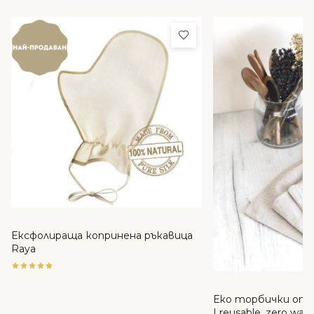
Добави в любими
Ексфолираща копринена ръкавица
Raya
Еко торбички от 
| reusable, zero was