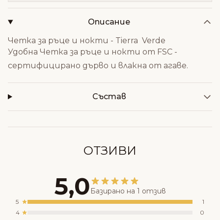
Описание
Четка за ръце и нокти - Tierra Verde
Удобна Четка за ръце и нокти от FSC -
сертифицирано дърво и влакна от агаве.
Състав
ОТЗИВИ
5,0
Базирано на 1 отзив
5
1
4
0