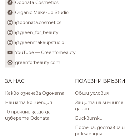
Odonata Cosmetics
Organic Make-Up Studio
@odonata.cosmetics
@green_for_beauty
@greenmakeupstudio
YouTube — Greenforbeauty
greenforbeauty.com
ЗА НАС
ПОЛЕЗНИ ВРЪЗКИ
Какво означава Одоната
Общи условия
Нашата концепция
Защита на личните
данни
10 причини защо да
изберете Odonata
Бисквитки
Поръчка, доставка и
рекламация