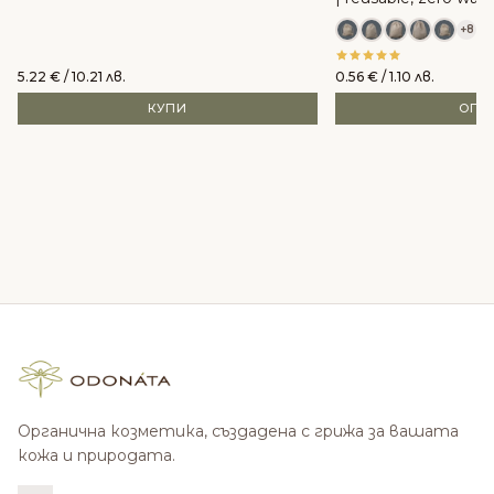
+8
5.22
€
/ 10.21 лв.
0.56
€
/ 1.10 лв.
КУПИ
ОПЦ
Органична козметика, създадена с грижа за вашата
кожа и природата.